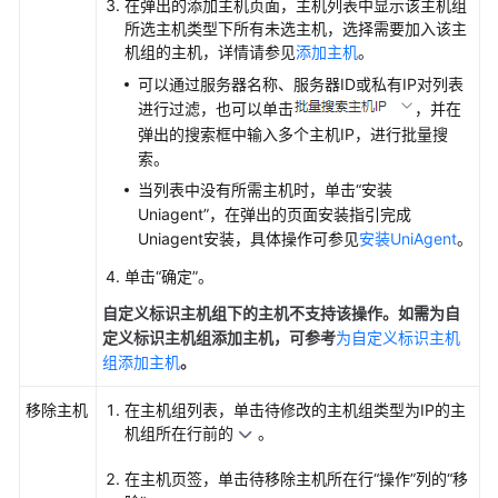
在弹出的添加主机页面，主机列表中显示该主机组
管
所选主机类型下所有未选主机，选择需要加入该主
机组的主机，详情请参见
添加主机
。
理
采
可以通过服务器名称、服务器ID或私有IP对列表
集
进行过滤，也可以单击
，并在
器
弹出的搜索框中输入多个主机IP，进行批量搜
底
索。
座
当列表中没有所需主机时，单击“安装
UniAgent
Uniagent”，在弹出的页面安装指引完成
Uniagent安装，具体操作可参见
安装UniAgent
。
安
装
单击“确定”。
UniAgent
自定义标识主机组下的主机不支持该操作。如需为自
定义标识主机组添加主机，可参考
为自定义标识主机
安
组添加主机
。
装
UniAgent（新
移除主机
在主机组列表，单击待修改的主机组类型为IP的主
版）
机组所在行前的
。
管
在主机页签，单击待移除主机所在行“操作”列的“移