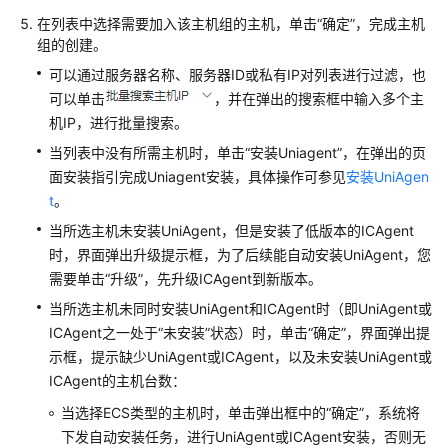
在列表中选择需要加入该主机组的主机，单击“确定”，完成主机
更
组的创建。
多
文
可以通过服务器名称、服务器ID或私有IP对列表进行过滤，也
档
可以单击
，并在弹出的搜索框中输入多个主
机IP，进行批量搜索。
用
当列表中没有所需主机时，单击“安装Uniagent”，在弹出的页
户
面安装指引完成Uniagent安装，具体操作可参见
安装UniAgen
指
t
。
南
（1.0）
当所选主机未安装UniAgent，但是安装了低版本的ICAgent
（吉
时，界面弹出升级提示框，为了后续能自动安装UniAgent，您
隆
需要单击“升级”，先升级ICAgent到新版本。
坡
当所选主机未同时安装UniAgent和ICAgent时（即UniAgent或
区
ICAgent之一处于“未安装”状态）时，单击“确定”，界面弹出提
域）
示框，提示缺少UniAgent或ICAgent，以及未安装UniAgent或
ICAgent的主机台数：
用
户
当选择ECS类型的主机时，单击弹出框中的“确定”，系统将
指
下发自动安装任务，进行UniAgent或ICAgent安装，否则无
南