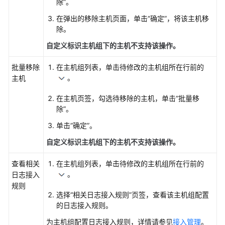
理
除”。
主
在弹出的移除主机页面，单击“确定”，将该主机移
机
除。
的
UniAgent
自定义标识主机组下的主机不支持该操作。
批量移除
在主机组列表，单击待修改的主机组所在行前的
管
。
主机
理
主
在主机页签，勾选待移除的主机，单击“批量移
机
除”。
的
ICAgent
单击“确定”。
插
自定义标识主机组下的主机不支持该操作。
件
查看相关
在主机组列表，单击待修改的主机组所在行前的
管
。
日志接入
理
规则
CCE
选择“相关日志接入规则”页签，查看该主机组配置
集
的日志接入规则。
群
为主机组配置日志接入规则，详情请参见
接入管理
。
的