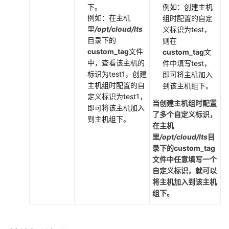
下。
例如：创建主机
产
例如：在主机
组时配置的自定
品
里
/opt/cloud/lts
义标识为test，
介
目录下的
则在
绍
custom_tag
文件
custom_tag
文
中，查看该主机的
件中填写test，
快
标识为test1，创建
即可将主机加入
速
主机组时配置的自
到该主机组下。
入
定义标识为test1，
当创建主机组时配置
门
即可将该主机加入
了多个自定义标识，
到主机组下。
在主机
通
里
/opt/cloud/lts
目
过
录下的
custom_tag
IAM
文件中任意填写一个
授
自定义标识，就可以
予
将主机加入到该主机
使
组下。
用
AOM
的