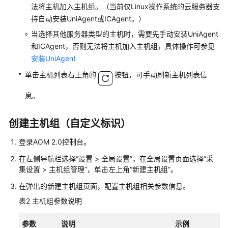
法将主机加入主机组。（当前仅Linux操作系统的云服务器支
（2.0）
持自动安装UniAgent或ICAgent。）
（吉
隆
当选择其他服务器类型的主机时，需要先手动安装UniAgent
坡
和ICAgent，否则无法将主机加入主机组，具体操作可参见
区
安装UniAgent
域）
单击主机列表右上角的
按钮，可手动刷新主机列表信
API
息。
参
考
创建主机组（自定义标识）
（吉
隆
登录AOM 2.0控制台。
坡
区
在左侧导航栏选择“设置 > 全局设置”，在全局设置页面选择“采
域）
集设置 > 主机组管理”，单击左上角“新建主机组”。
在弹出的新建主机组页面，配置主机组相关参数信息。
用
表2
主机组参数说明
户
指
参数
说明
示例
南