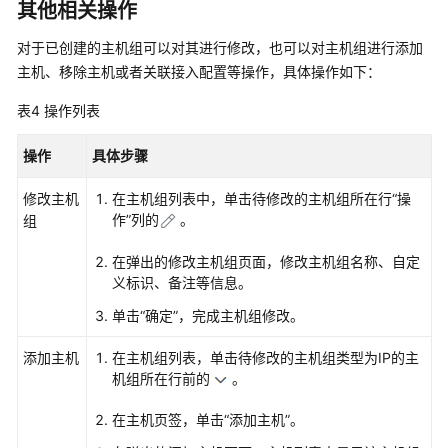
权
其他相关操作
限
对于已创建的主机组可以对其进行修改，也可以对主机组进行添加
主机、移除主机或者关联接入配置等操作，具体操作如下：
AOM
全
表4
操作列表
景
监
操作
具体步骤
控
概
修改主机
在主机组列表中，单击待修改的主机组所在行“操
览
作”列的
。
组
接
在弹出的修改主机组页面，修改主机组名称、自定
入
义标识、备注等信息。
AOM
单击“确定”，完成主机组修改。
接
添加主机
在主机组列表，单击待修改的主机组类型为IP的主
入
机组所在行前的
。
AOM
总
在主机页签，单击“添加主机”。
览