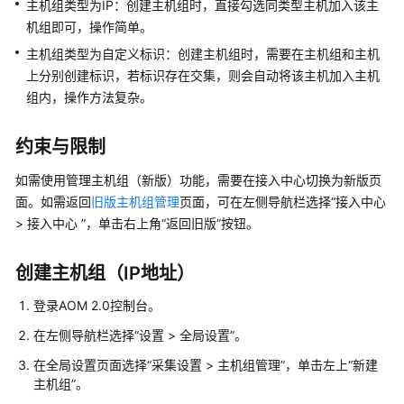
说
主机组类型为IP：创建主机组时，直接勾选同类型主机加入该主
明
机组即可，操作简单。
主机组类型为自定义标识：创建主机组时，需要在主机组和主机
快
上分别创建标识，若标识存在交集，则会自动将该主机加入主机
速
组内，操作方法复杂。
入
门
约束与限制
用
如需使用管理主机组（新版）功能，需要在接入中心切换为新版页
户
面。如需返回
旧版主机组管理
页面，可在左侧导航栏选择“接入中心
指
南
> 接入中心 ”，单击右上角“返回旧版”按钮。
最
创建主机组（IP地址）
佳
实
登录AOM 2.0控制台。
践
在左侧导航栏选择“设置 > 全局设置”。
API
在全局设置页面选择“采集设置 > 主机组管理”，单击左上“新建
主机组”。
参