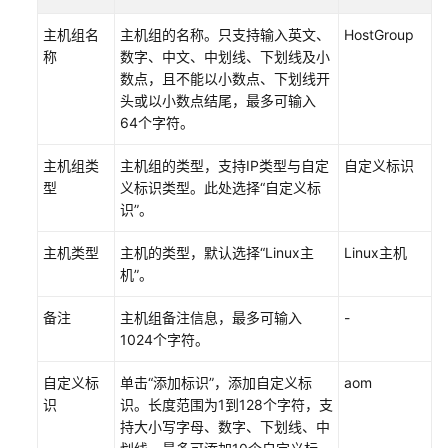
（阿
主机组名
主机组的名称。只支持输入英文、
HostGroup
布
称
数字、中文、中划线、下划线及小
扎
数点，且不能以小数点、下划线开
比
头或以小数点结尾，最多可输入
区
64个字符。
域）
主机组类
主机组的类型，支持IP类型与自定
自定义标识
API
型
义标识类型。此处选择“自定义标
参
识”。
考
（阿
主机类型
主机的类型，默认选择“Linux主
Linux主机
布
机”。
扎
比
备注
主机组备注信息，最多可输入
-
区
1024个字符。
域）
自定义标
单击“添加标识”，添加自定义标
aom
用
识
识。长度范围为1到128个字符，支
户
持大小写字母、数字、下划线、中
指