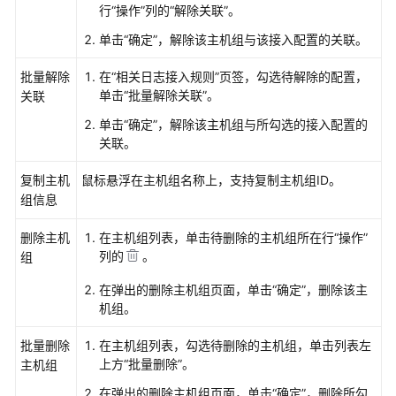
行“操作”列的“解除关联”。
配
置
单击“确定”，解除该主机组与该接入配置的关联。
代
理
批量解除
在“相关日志接入规则”页签，勾选待解除的配置，
区
单击“批量解除关联”。
关联
域
单击“确定”，解除该主机组与所勾选的接入配置的
和
关联。
代
理
复制主机
鼠标悬浮在主机组名称上，支持复制主机组ID。
机
组信息
查
删除主机
在主机组列表，单击待删除的主机组所在行“操作”
看
列的
。
组
操
在弹出的删除主机组页面，单击“确定”，删除该主
作
机组。
日
志
批量删除
在主机组列表，勾选待删除的主机组，单击列表左
上方“批量删除”。
主机组
云
服
在弹出的删除主机组页面，单击“确定”，删除所勾