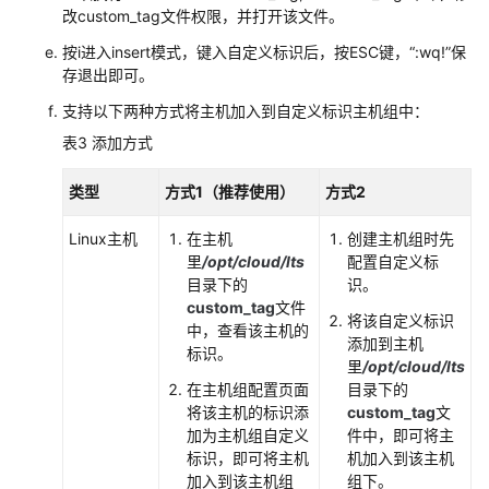
（1.0）
改custom_tag文件权限，并打开该文件。
（联
按i进入insert模式，键入自定义标识后，按ESC键，“:wq!”保
盟
存退出即可。
区
域）
支持以下两种方式将主机加入到自定义标识主机组中：
表3
添加方式
API（联
盟
类型
方式1（推荐使用）
方式2
区
域）
Linux主机
在主机
创建主机组时先
里
/opt/cloud/lts
配置自定义标
用
目录下的
识。
户
custom_tag
文件
将该自定义标识
指
中，查看该主机的
添加到主机
南
标识。
里
/opt/cloud/lts
（2.0）
在主机组配置页面
目录下的
（联
将该主机的标识添
custom_tag
文
盟
加为主机组自定义
件中，即可将主
区
标识，即可将主机
机加入到该主机
域）
加入到该主机组
组下。