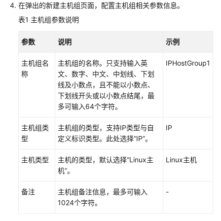
考
在弹出的新建主机组页面，配置主机组相关参数信息。
表1
主机组参数说明
SDK
参
参数
说明
示例
考
主机组名
主机组的名称。只支持输入英
IPHostGroup1
常
称
文、数字、中文、中划线、下划
见
线及小数点，且不能以小数点、
问
下划线开头或以小数点结尾，最
题
多可输入64个字符。
视
主机组类
主机组的类型，支持IP类型与自
IP
频
型
定义标识类型。此处选择“IP”。
帮
助
主机类型
主机的类型，默认选择“Linux主
Linux主机
机”。
AOM
1.0
备注
主机组备注信息，最多可输入
-
文
1024个字符。
档