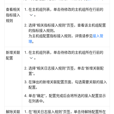
UniAgent
查看相关
在主机组列表，单击待修改的主机组所在行前的
和
。
指标接入
ICAgent
规则
插
选择“相关指标接入规则”页签，查看该主机组配置
件
的指标接入规则。
为主机组配置指标接入规则，详情请参见
接入管
管
理
。
理
主
新增关联
在主机组列表，单击待修改的主机组所在行前的
机
。
配置
组
选择“相关日志接入规则”页签，单击“新增关联配
管
置”。
理
在弹出的新增关联配置页面，勾选需要关联的接入
主
配置。
机
单击“确定”，配置完成后会将所选的接入配置显示
组
在列表中。
（新
版）
解除关联
在“相关日志接入规则”页签，单击待解除配置所在