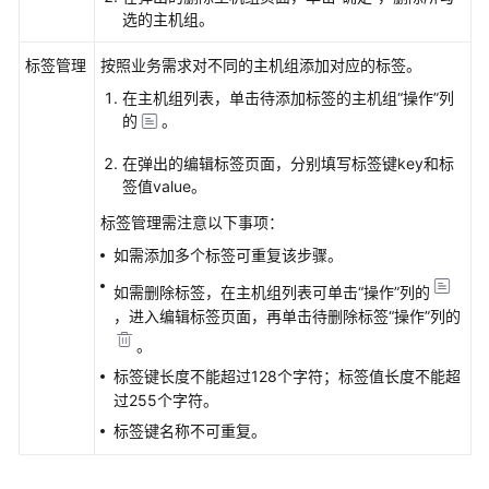
务
选的主机组。
接
入
标签管理
按照业务需求对不同的主机组添加对应的标签。
AOM
在主机组列表，单击待添加标签的主机组“操作”列
的
。
开
源
在弹出的编辑标签页面，分别填写标签键key和标
监
签值value。
控
标签管理需注意以下事项：
系
如需添加多个标签可重复该步骤。
统
接
如需删除标签，在主机组列表可单击“操作”列的
入
，进入编辑标签页面，再单击待删除标签“操作”列的
AOM
。
标签键长度不能超过128个字符；标签值长度不能超
自
过255个字符。
定
义
标签键名称不可重复。
插
件