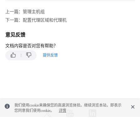
接
入
上一篇：管理主机组
AOM
下一篇：配置代理区域和代理机
管
意见反馈
理
日
文档内容是否对您有帮助？
志
提供反馈
接
入
接
入
AOM（新
版）
我们使用cookie来确保您的高速浏览体验。继续浏览本站，即表示
您同意我们使用cookie。
详情
可
观
测
指
© 2026, 华为云计算技术有限公司及其关联公司。保留一切权利。