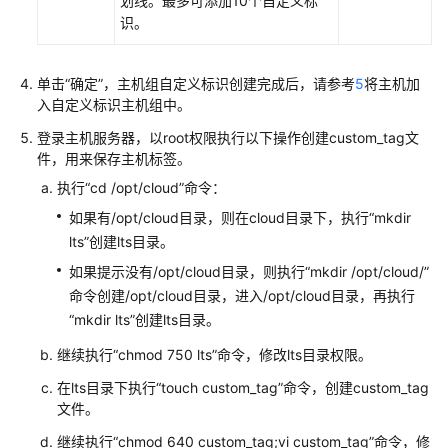
划线。最多可添加10个自定义标
南
识。
（安
卡
拉
单击“确定”，主机组自定义标识创建完成后，请参考
5
将主机加
区
入自定义标识主机组中。
域）
登录主机服务器，以root权限执行以下操作创建custom_tag文
件，用来保存主机标签。
API
执行“cd /opt/cloud”命令：
参
考
如果有/opt/cloud目录，则在cloud目录下，执行“mkdir
（安
lts”创建lts目录。
卡
如果提示没有/opt/cloud目录，则执行“mkdir /opt/cloud/”
拉
命令创建/opt/cloud目录，进入/opt/cloud目录，再执行
区
“mkdir lts”创建lts目录。
域）
继续执行“chmod 750 lts”命令，修改lts目录权限。
用
在lts目录下执行“touch custom_tag”命令，创建custom_tag
户
文件。
指
南
继续执行“chmod 640 custom_tag;vi custom_tag”命令，修