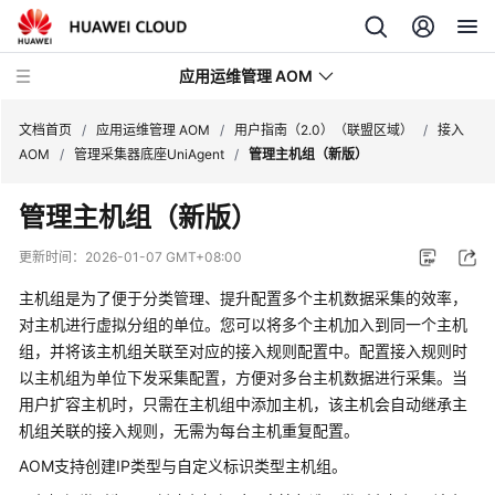
应用运维管理 AOM
文档首页
/
应用运维管理 AOM
/
用户指南（2.0）（联盟区域）
/
接入
AOM
/
管理采集器底座UniAgent
/
管理主机组（新版）
最
管理主机组（新版）
新
动
更新时间：
2026-01-07 GMT+08:00
态
主机组是为了便于分类管理、提升配置多个主机数据采集的效率，
产
对主机进行虚拟分组的单位。您可以将多个主机加入到同一个主机
品
组，并将该主机组关联至对应的接入规则配置中。配置接入规则时
介
以主机组为单位下发采集配置，方便对多台主机数据进行采集。当
绍
用户扩容主机时，只需在主机组中添加主机，该主机会自动继承主
机组关联的接入规则，无需为每台主机重复配置。
计
AOM支持创建IP类型与自定义标识类型主机组。
费