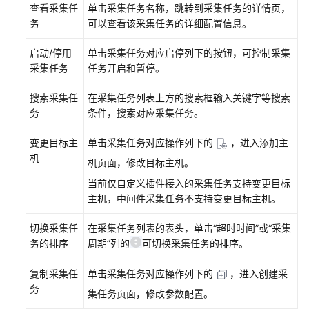
查看采集任
单击采集任务名称，跳转到采集任务的详情页，
系
务
可以查看该采集任务的详细配置信息。
统
接
启动/停用
单击采集任务对应启停列下的按钮，可控制采集
入
采集任务
任务开启和暂停。
AOM
搜索采集任
在采集任务列表上方的搜索框输入关键字等搜索
自
务
条件，搜索对应采集任务。
定
义
变更目标主
单击采集任务对应操作列下的
，进入添加主
插
机
机页面，修改目标主机。
件
接
当前仅自定义插件接入的采集任务支持变更目标
入
主机，中间件采集任务不支持变更目标主机。
AOM
切换采集任
在采集任务列表的表头，单击“超时时间”或“采集
务的排序
周期”列的
可切换采集任务的排序。
管
理
复制采集任
单击采集任务对应操作列下的
，进入创建采
日
务
志
集任务页面，修改参数配置。
接