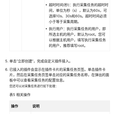
超时时间(秒)：执行采集任务的超时时
管
间，单位为秒（s），默认为60s，可
理
选择10s、30s和60s。超时时间必须
采
小于等于采集周期。
集
执行用户：执行采集任务的用户，即
器
所选主机的用户，默认为root。您可
底
以根据主机用户，填写执行采集任务
座
的用户，推荐填写root。
UniAgent
云
单击“立即创建”，完成自定义插件接入。
服
务
已接入的插件会显示在插件卡片的采集任务页签。单击插件卡
接
片，然后在采集任务页签单击对应的采集任务名称，在弹出的面
入
板中可以查看采集任务的配置信息。
AOM
您还可以对采集任务进行如下处理：
表5
相关操作
开
源
操作
说明
监
控