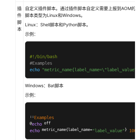
更
插
自定义插件脚本。通过插件脚本自定义需要上报到AOM的
多
件
脚本类型为Linux和Windows。
文
脚
Linux：Shell脚本和Python脚本。
档
本
示例：
用
户
指
#!/bin/bash
#Examples
南
echo
"metric_name{label_name=\"label_value\"
（1.0）
（吉
隆
Windows：Bat脚本
坡
示例：
区
域）
::
Examples
用
@
echo
户
 metric_name{label_name=
} 
echo
"label_value"
100
指
南