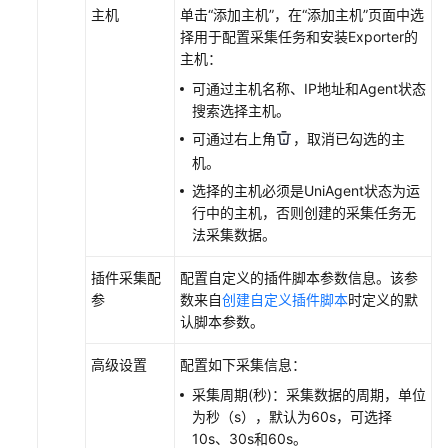
权
主机
单击“添加主机”，在“添加主机”页面中选
限
择用于配置采集任务和安装Exporter的
主机：
AOM
可通过主机名称、IP地址和Agent状态
全
搜索选择主机。
景
监
可通过右上角
，取消已勾选的主
控
机。
概
选择的主机必须是UniAgent状态为运
览
行中的主机，否则创建的采集任务无
法采集数据。
接
入
插件采集配
配置自定义的插件脚本参数信息。该参
AOM
参
数来自
创建自定义插件脚本
时定义的默
认脚本参数。
接
入
高级设置
配置如下采集信息：
AOM
采集周期(秒)：采集数据的周期，单位
总
为秒（s），默认为60s，可选择
览
10s、30s和60s。