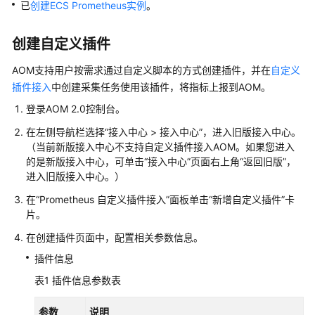
说
已
创建ECS Prometheus实例
。
明
创建自定义插件
快
速
AOM支持用户按需求通过自定义脚本的方式创建插件，并在
自定义
入
插件接入
中创建采集任务使用该插件，将指标上报到AOM。
门
登录AOM 2.0控制台。
用
在左侧导航栏选择“接入中心 > 接入中心”，进入旧版接入中心。
户
（当前新版接入中心不支持自定义插件接入AOM。如果您进入
指
的是新版接入中心，可单击“接入中心”页面右上角“返回旧版”，
南
进入旧版接入中心。）
在“Prometheus 自定义插件接入”面板单击“新增自定义插件”卡
最
片。
佳
实
在创建插件页面中，配置相关参数信息。
践
插件信息
表1
插件信息参数表
API
参
参数
说明