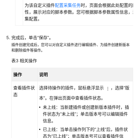
为该自定义插件
配置采集任务
时，页面会根据此处配置的脚
（阿
性，展示对应的脚本参数。您可根据脚本参数属性信息，进
布
集配置。
扎
比
区
完成后，单击“保存”。
域）
插件创建完成后，您可以对自定义插件进行编辑插件、为插件创建新版本
和删除插件等操作。
API
参
表3
相关操作
考
（阿
操作
说明
布
扎
查看插件状
选择待操作的插件，鼠标悬浮显示
，选择“版
比
态
本”。在弹出页面中查看插件状态。
区
未上线：当新建插件或创建新版本插件时，插
域）
件状态为“未上线”；单击版本号可以编辑插件
信息。
用
户
已上线：当单击操作列下的“上线”后，插件状
指
态为“已上线”；单击版本号可以查看插件信