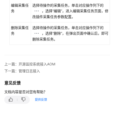
入
编辑采集任
选择待操作的采集任务，单击对应操作列下的
务
，选择“编辑”，进入编辑采集任务页面，修
接
改插件采集任务参数配置。
入
AOM（新
删除采集任
选择待操作的采集任务，单击对应操作列下的
版）
务
，选择“删除”，在弹出页面中确认后，即可
删除采集任务。
可
观
测
指
上一篇：开源监控系统接入AOM
标
下一篇：管理日志接入
浏
览
意见反馈
仪
文档内容是否对您有帮助？
表
提供反馈
盘
监
控