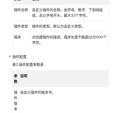
考
插件名称
自定义插件的名称。由字母、数字、下划线组
SDK
成，且以字母开头，最大32个字符。
参
考
插件类型
插件的类型。默认为自定义类型。
常
描述
对创建插件的描述。描述长度不能超过20000个
见
字符。
问
题
插件配置
视
表2
插件配置参数表
频
帮
参
说明
助
数
AOM
插
自定义插件的版本号。
1.0
件
文
版
档
本