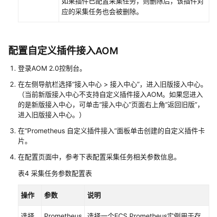
如果插件已配置采集任务，则删除后，该插件对
（1.0）
应的采集任务也会被删除。
（联
盟
区
域）
配置自定义插件接入AOM
登录AOM 2.0控制台。
API（联
盟
在左侧导航栏选择“接入中心 > 接入中心”，进入旧版接入中心。
区
（当前新版接入中心不支持自定义插件接入AOM。如果您进入
域）
的是新版接入中心，可单击“接入中心”页面右上角“返回旧版”，
进入旧版接入中心。）
用
在“Prometheus 自定义插件接入”面板单击创建的自定义插件卡
户
片。
指
南
在配置页面中，参考下表配置采集任务相关参数信息。
（2.0）
表4
采集任务参数配置表
（联
盟
操作
参数
说明
区
域）
选择
Prometheus
选择一个ECS Prometheus实例用于存