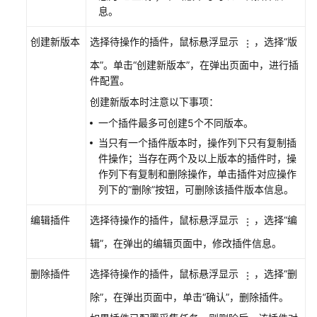
南
息。
（安
卡
创建新版本
选择待操作的插件，鼠标悬浮显示
，选择“版
拉
本”。单击“创建新版本”，在弹出页面中，进行插
区
件配置。
域）
创建新版本时注意以下事项：
API
一个插件最多可创建5个不同版本。
参
当只有一个插件版本时，操作列下只有复制插
考
件操作；当存在两个及以上版本的插件时，操
（安
作列下有复制和删除操作，单击插件对应操作
卡
列下的“删除”按钮，可删除该插件版本信息。
拉
区
编辑插件
选择待操作的插件，鼠标悬浮显示
，选择“编
域）
辑”，在弹出的编辑页面中，修改插件信息。
用
删除插件
选择待操作的插件，鼠标悬浮显示
，选择“删
户
指
除”，在弹出页面中，单击“确认”，删除插件。
南