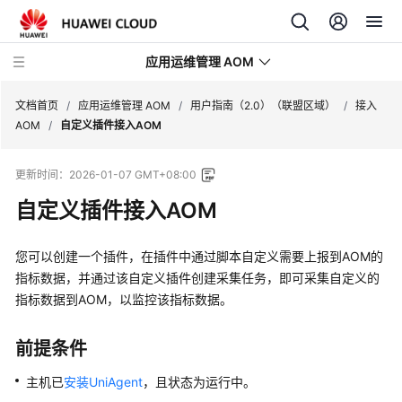
应用运维管理 AOM
文档首页
/
应用运维管理 AOM
/
用户指南（2.0）（联盟区域）
/
接入
AOM
/
自定义插件接入AOM
最
更新时间：
2026-01-07 GMT+08:00
新
动
自定义插件接入AOM
态
您可以创建一个插件，在插件中通过脚本自定义需要上报到AOM的
产
指标数据，并通过该自定义插件创建采集任务，即可采集自定义的
品
指标数据到AOM，以监控该指标数据。
介
绍
前提条件
计
主机已
安装UniAgent
，且状态为运行中。
费