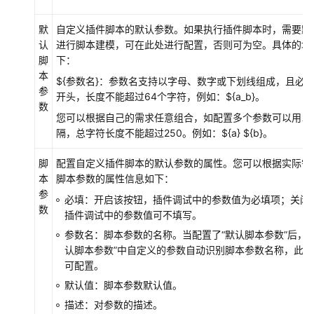
（2.0）
默
自定义插件脚本的默认参数。如果执行插件脚本时，需要默
（吉
认
进行脚本建模，可在此处进行配置，否则可为空。具体的填
隆
脚
下：
坡
本
区
${参数名}：参数名支持以字母、数字或下划线组成，且必
参
域）
开头，长度不能超过64个字符，例如：${a_b}。
数
您可以根据自己的需求任意组合，如配置多个参数可以用以
API
隔，总字符长度不能超过250。例如：${a} ${b}。
参
考
脚
配置自定义插件脚本的默认参数的属性。您可以根据实际需
（吉
本
脚本参数的属性信息如下：
隆
参
必填：开启该按钮，插件调试中的参数值为必填项；关闭
坡
数
插件调试中的参数值可不填写。
区
域）
参数名：脚本参数的名称。当配置了“默认脚本参数”后，会
认脚本参数”中自定义的参数自动识别脚本参数名称，此
用
可配置。
户
默认值：脚本参数默认值。
指
描述：对参数的描述。
南