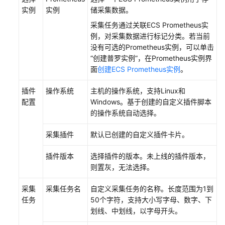
实例
实例
储采集数据。
产
采集任务通过关联ECS Prometheus实
品
例，对采集数据进行标记分类。若当前
介
没有可选的Prometheus实例，可以单击
绍
“创建普罗实例”，在Prometheus实例界
面
创建ECS Prometheus实例
。
快
速
插件
操作系统
主机的操作系统，支持Linux和
入
配置
Windows。基于创建的自定义插件脚本
门
的操作系统自动选择。
通
采集插件
默认已创建的自定义插件卡片。
过
IAM
插件版本
选择插件的版本。未上线的插件版本，
授
则置灰，无法选择。
予
使
采集
采集任务名
自定义采集任务的名称。长度范围为1到
用
任务
50个字符，支持大小写字母、数字、下
AOM
划线、中划线，以字母开头。
的