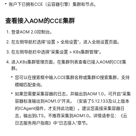
说
账户下已拥有CCE（云容器引擎）集群和节点。
明
查看接入AOM的CCE集群
快
速
登录AOM 2.0控制台。
入
门
在左侧导航栏选择“设置 > 全局设置”，进入全局设置页面。
在左侧导航栏中选择“采集设置 > K8s集群管理”。
用
户
进入K8s集群管理页面，在集群列表查看已接入AOM的CCE集
指
群。
南
您可以在搜索框中输入CCE集群名称或集群ID搜索集群，支持
模糊匹配查询。
最
如果您需要采集容器的日志，并输出到AOM 1.0，可开启“采集
佳
容器标准输出到AOM1.0”开关。（安装了5.12.133及以上版本
实
的ICAgent插件，才支持此功能）。建议您直接采集容器日
践
志，输出到LTS，不推荐采集到AOM1.0。详情请参见：《云
API
日志服务用户指南》中“日志接入”章节。
参