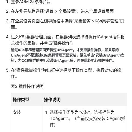
登录AOM 2.0控制台。
（2.0）
在左侧导航栏选择“设置 > 全局设置”，进入全局设置页面。
（吉
隆
在全局设置页面左侧导航栏中选择“采集设置 >K8s集群管理”页
坡
面。
区
进入K8s集群管理页面，在集群列表选择待执行ICAgent插件相
域）
关操作的集群，并单击“插件操作”。
通过K8s集群管理页面安装过UniAgent，才支持插件操作
，如果您的
API
UniAgent不是通过K8s集群管理页面安装，请先单击“安装UniAgent”按
参
钮，为CCE集群的主机安装UniAgent后，再在此处执行插件操作。
考
在“插件批量操作”弹出框中选择以下操作类型，执行对应的操
（吉
作。
隆
坡
表2
插件操作说明
区
域）
操作类型
操作说明
用
安装
选择操作类型为“安装”，选择插件为
户
“ICAgent”。（当前仅支持安装ICAgent插
指
件）
南