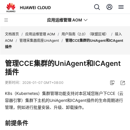
应用运维管理 AOM
文档首页
/
应用运维管理 AOM
/
用户指南（2.0）（联盟区域）
/
接入
AOM
/
管理采集器底座UniAgent
/
管理CCE集群的UniAgent和ICAgent
插件
最
新
管理CCE集群的UniAgent和ICAgent
动
插件
态
更新时间：
2026-01-07 GMT+08:00
产
品
K8s（Kubernetes）集群管理功能支持对本区域您账户下CCE（云
介
容器引擎）集群下主机的UniAgent和ICAgent插件的生命周期进行
绍
管理，例如进行批量安装、升级、卸载操作。
计
前提条件
费