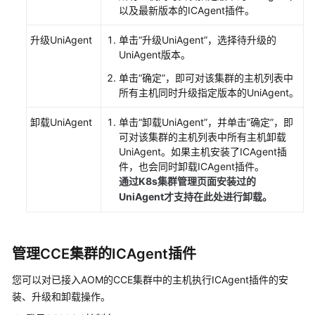
以及最新版本的ICAgent插件。
更
多
升级UniAgent
单击“升级UniAgent”，选择待升级的
文
UniAgent版本。
档
单击“确定”，即可对该集群的主机列表中
所有主机同时升级指定版本的UniAgent。
用
户
卸载UniAgent
单击“卸载UniAgent”，并单击“确定”，即
指
可对该集群的主机列表中所有主机卸载
南
UniAgent。如果主机安装了ICAgent插
（1.0）
件，也会同时卸载ICAgent插件。
（吉
通过K8s集群管理页面安装过的
隆
UniAgent才支持在此处进行卸载。
坡
区
域）
管理CCE集群的ICAgent插件
用
您可以对已接入AOM的CCE集群中的主机执行ICAgent插件的安
户
装、升级和卸载操作。
指
南