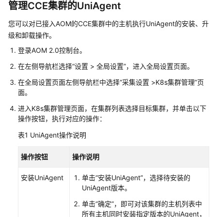
考
管理CCE集群的UniAgent
SDK
您可以对已接入AOM的CCE集群中的主机执行UniAgent的安装、升
参
级和卸载操作。
考
登录AOM 2.0控制台。
常
在左侧导航栏选择“设置 > 全局设置”，进入全局设置页面。
见
在全局设置页面左侧导航栏中选择“采集设置 >K8s集群管理”页
问
面。
题
进入K8s集群管理页面，在集群列表选择目标集群，并单击以下
操作按钮，执行对应的操作：
视
频
表1
UniAgent操作说明
帮
助
操作按钮
操作说明
AOM
安装UniAgent
单击“安装UniAgent”，选择待安装的
1.0
UniAgent版本。
文
单击“确定”，即可对该集群的主机列表中
档
所有主机同时安装指定版本的UniAgent，