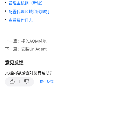
说
管理主机组（新版）
明
配置代理区域和代理机
快
查看操作日志
速
入
门
上一篇：接入AOM总览
下一篇：安装UniAgent
用
户
意见反馈
指
南
文档内容是否对您有帮助？
提供反馈
最
佳
实
践
API
参