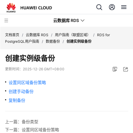
云数据库 RDS
文档首页
/
云数据库 RDS
/
用户指南（联盟区域）
/
RDS for
PostgreSQL用户指南
/
数据备份
/
创建实例级备份
创建实例级备份
产
更新时间：
2025-12-26 GMT+08:00
品
介
设置同区域备份策略
绍
创建手动备份
复制备份
计
费
说
上一篇：备份类型
明
下一篇：设置同区域备份策略