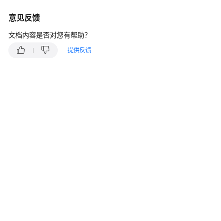
快
速
意见反馈
入
文档内容是否对您有帮助？
门
提供反馈
内
核
介
绍
用
户
指
南
最
佳
实
践