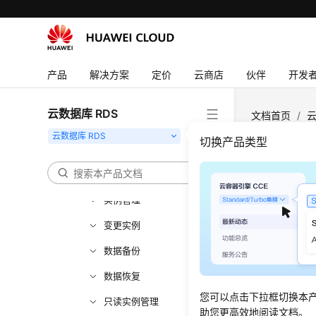
权限管理
购买RDS for PostgreSQL
实例
产品
解决方案
定价
云商店
伙伴
开发
连接RDS for PostgreSQL
实例
云数据库 RDS
文档首页
/
云
使用数据库
件
切换产品类型
数据库迁移
版本升级
查看
实例管理
更新时间
变更实例
数据备份
操作场
数据恢复
在您开通
您可以点击下拉框切换本
录。
只读实例管理
助您更高效地阅读文档。