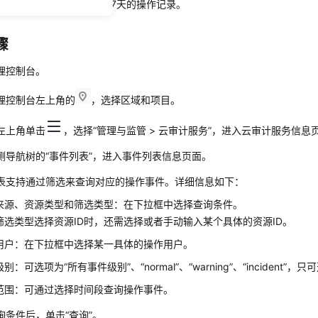
如何在管理控制台查看最近7天的操作记录。
骤
理控制台。
理控制台左上角的
，选择区域和项目。
左上角单击
，选择“管理与监管 > 云审计服务”，进入
云审计服务
信息
侧导航树的“事件列表”，进入事件列表信息页面。
表支持通过筛选来查询对应的操作事件。详细信息如下：
来源、资源类型和筛选类型：在下拉框中选择查询条件。
筛选类型选择资源ID时，还需选择或者手动输入某个具体的资源ID。
用户：在下拉框中选择某一具体的操作用户。
别：可选项为“所有事件级别”、“normal”、“warning”、“incident”
范围：可通过选择时间段查询操作事件。
询条件后，单击“查询”。