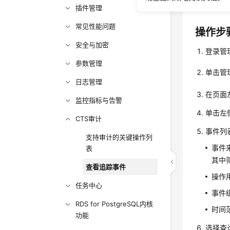
本节介绍
插件管理
常见性能问题
操作步
安全与加密
登录管
参数管理
单击管
日志管理
在页面
监控指标与告警
单击左
CTS审计
事件列
支持审计的关键操作列
事件
表
其中
查看追踪事件
操作
任务中心
事件级
RDS for PostgreSQL内核
时间
功能
选择查