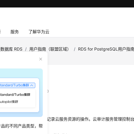
者
服务
了解华为云
数据库 RDS
/
用户指南（联盟区域）
/
RDS for PostgreSQL用户指
追踪事件
：
2025-12-26 GMT+08:00
景
了
云审计服务
后，系统开始记录云服务资源的操作。
云审计服务
管理控制
产品的不同产品类型，帮