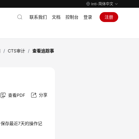
Intl-简体中文
联系我们
文档
控制台
登录
注册
南
/
CTS审计
/
查看追踪事
分享
查看PDF
台保存最近7天的操作记