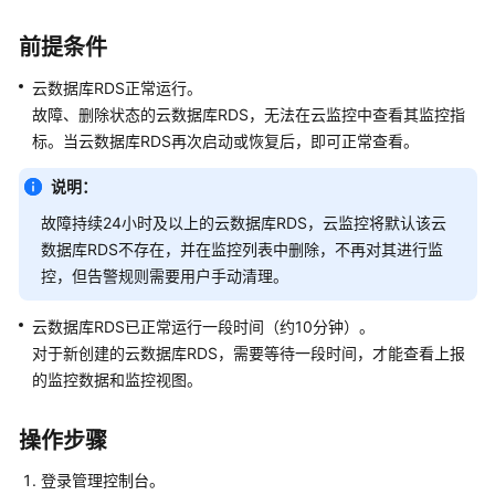
快
速
前提条件
入
门
云数据库RDS
正常运行。
故障、删除状态的
云数据库RDS
，无法在云监控中查看其监控指
内
标。当
云数据库RDS
再次启动或恢复后，即可正常查看。
核
介
说明：
绍
故障持续24小时及以上的
云数据库RDS
，云监控将默认该
云
数据库RDS
不存在，并在监控列表中删除，不再对其进行监
用
控，但告警规则需要用户手动清理。
户
指
云数据库RDS
已正常运行一段时间（约10分钟）。
南
对于新创建的
云数据库RDS
，需要等待一段时间，才能查看上报
的监控数据和监控视图。
最
佳
实
操作步骤
践
登录管理控制台。