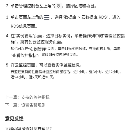
性
单击管理控制台左上角的
，选择区域和项目。
能
白
单击页面左上角的
，选择“数据库 > 云数据库 RDS”，进入
皮
RDS信息页面。
书
在“实例管理”页面，选择目标实例，单击操作列中的
“查看监控指
API
标”
，跳转到云监控服务页面。
参
您也可以在
页面，单击目标实例名称，在页面右上角，单击
“实例管理”
考
，跳转到云监控服务页面。
“查看监控指标”
在云监控页面，可以查看实例监控信息。
SDK
云监控支持的性能指标监控时间窗包括：近1小时、近3小时、近12小时、
参
近24小时、近7天和近30天。
考
常
上一篇：支持的监控指标
见
下一篇：设置告警规则
问
题
意见反馈
故
文档内容是否对您有帮助？