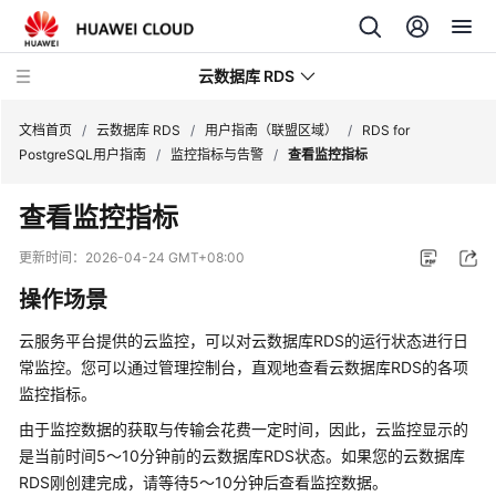
云数据库 RDS
文档首页
/
云数据库 RDS
/
用户指南（联盟区域）
/
RDS for
PostgreSQL用户指南
/
监控指标与告警
/
查看监控指标
查看监控指标
产
更新时间：
2026-04-24 GMT+08:00
品
操作场景
介
绍
云服务平台提供的云监控，可以对
云数据库RDS
的运行状态进行日
常监控。您可以通过管理控制台，直观地查看
云数据库RDS
的各项
计
监控指标。
费
由于监控数据的获取与传输会花费一定时间，因此，云监控显示的
说
明
是当前时间5～10分钟前的
云数据库RDS
状态。如果您的
云数据库
RDS
刚创建完成，请等待5～10分钟后查看监控数据。