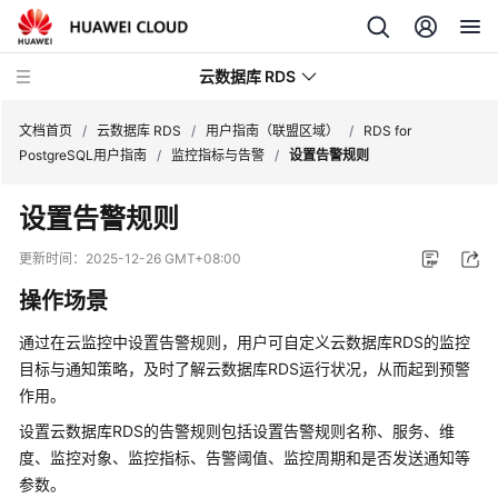
云数据库 RDS
文档首页
/
云数据库 RDS
/
用户指南（联盟区域）
/
RDS for
PostgreSQL用户指南
/
监控指标与告警
/
设置告警规则
设置告警规则
产
更新时间：
2025-12-26 GMT+08:00
品
操作场景
介
绍
通过在云监控中设置告警规则，用户可自定义
云数据库RDS
的监控
目标与通知策略，及时了解
云数据库RDS
运行状况，从而起到预警
计
作用。
费
设置
云数据库RDS
的告警规则包括
设置告警规则
名称、服务、维
说
明
度、监控对象、监控指标、告警阈值、监控周期和是否发送通知等
参数。