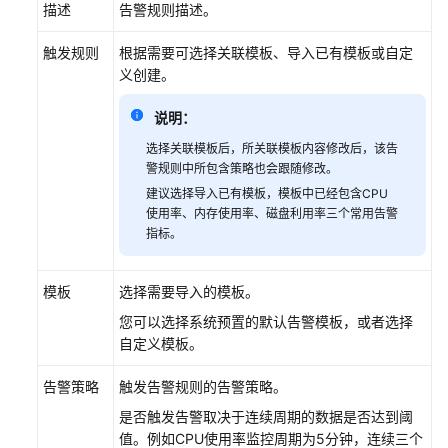
性
描述
告警规则描述。
能
白
触发规则
根据需要可选择关联模板、导入已有模板或自定
皮
义创建。
书
说明：
API
选择关联模板后，所关联模板内容修改后，该告
参
警规则中所包含策略也会跟随修改。
考
建议选择导入已有模板，模板中已经包含CPU
使用率、内存使用率、磁盘利用率三个常用告警
SDK
指标。
参
考
模板
选择需要导入的模板。
您可以选择系统预置的默认告警模板，或者选择
常
自定义模板。
见
问
告警策略
触发告警规则的告警策略。
题
是否触发告警取决于连续周期的数据是否达到阈
故
值。例如CPU使用率监控周期为5分钟，连续三个