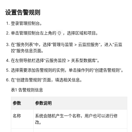
快
速
设置告警规则
入
门
登录管理控制台。
单击管理控制台左上角的
，选择区域和项目。
内
核
在
“服务列表”
中，选择“管理与监管 > 云监控服务”，进入
“云监
介
控”
服务信息页面。
绍
在左侧导航栏选择“云服务监控 > 关系型数据库”。
用
选择需要添加告警规则的实例，单击操作列的
“创建告警规则”
。
户
在
“创建告警规则”
页面，填选相关信息。
指
南
表1
告警规则信息
最
参数
参数说明
佳
实
名称
系统会随机产生一个名称，用户也可以进行修
践
改。