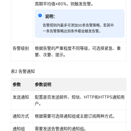
障
周期平均值≥80%，则触发告警。
排
除
说明：
告警规则内最多可添加50条告警策略，若其中
视
一条告警策略达到条件都会触发告警。
频
帮
助
告警级别
根据告警的严重程度不同等级，可选择紧急、重
要、次要、提示。
产
品
表2
告警通知
术
语
参数
参数说明
更
发送通知
配置是否发送邮件、短信、HTTP和HTTPS通知用
多
户。
文
档
通知方式
根据需要可选择通知组或主题订阅两种方式。
用
通知组
需要发送告警通知的通知组。