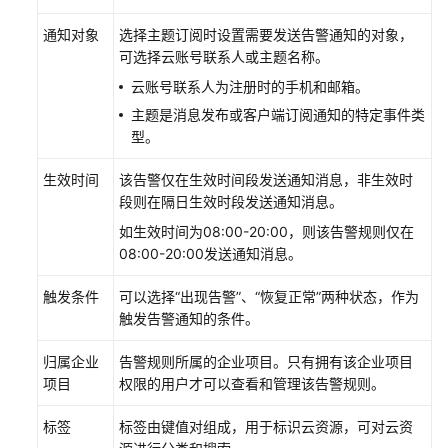
户
指
通知对象
选择主题订阅时设置需要发送告警通知的对象，
南
可选择云账号联系人或主题名称。
（阿
云账号联系人为注册时的手机和邮箱。
布
主题是消息发布或客户端订阅通知的特定事件类
扎
型。
比
区
生效时间
该告警仅在生效时间段发送通知消息，非生效时
域）
段则在隔日生效时段发送通知消息。
API
如生效时间为08:00-20:00，则该告警规则仅在
参
08:00-20:00发送通知消息。
考
触发条件
可以选择“出现告警”、“恢复正常”两种状态，作为
(阿
触发告警通知的条件。
布
扎
归属企业
告警规则所属的企业项目。只有拥有该企业项目
比
项目
权限的用户才可以查看和管理该告警规则。
区
域)
标签
标签由键值对组成，用于标识云资源，可对云资