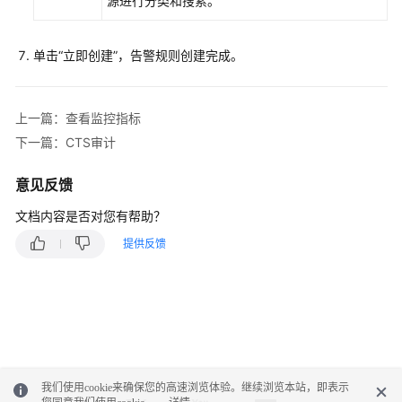
源进行分类和搜索。
用
户
指
单击
“立即创建”
，告警规则创建完成。
南
（巴
黎
上一篇：查看监控指标
区
下一篇：CTS审计
域）
意见反馈
API
参
文档内容是否对您有帮助？
考
（巴
提供反馈
黎
区
域）
用
户
指
我们使用cookie来确保您的高速浏览体验。继续浏览本站，即表示