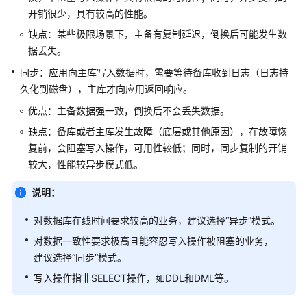
快
开销很少，具有较高的性能。
速
缺点：某些极限场景下，主备有复制延迟，倒换后可能发生数
入
据丢失。
门
同步：应用向主库写入数据时，需要等待备库收到日志（日志持
内
久化到磁盘），主库才向应用返回响应。
核
优点：主备数据强一致，倒换后不会丢失数据。
介
绍
缺点：备库或者主库发生故障（底层或其他原因），在故障恢
复前，会阻塞写入操作，可用性较低；同时，同步复制的开销
用
较大，性能较异步模式低。
户
指
说明：
南
对数据库在线时间要求较高的业务，建议选择“异步”模式。
最
对数据一致性要求极高且能容忍写入操作被阻塞的业务，
佳
建议选择“同步”模式。
实
写入操作指非SELECT操作，如DDL和DML等。
践