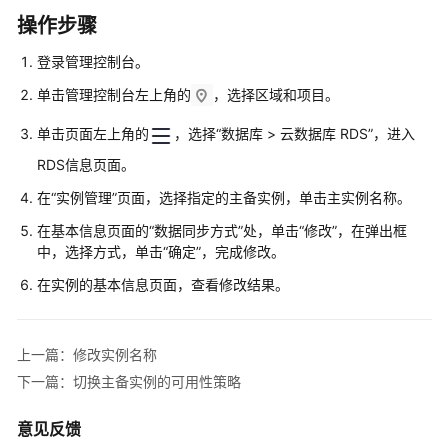
性
操作步骤
能
白
登录管理控制台。
皮
单击管理控制台左上角的
，选择区域和项目。
书
单击页面左上角的
，选择“数据库 > 云数据库 RDS”，进入
API
参
RDS信息页面。
考
在
“实例管理”
页面，选择指定的主备实例，单击主实例名称。
在
基本信息
页面的
“数据同步方式”
处，单击“修改”，在弹出框
SDK
中，选择方式，单击
“确定”
，完成修改。
参
考
在实例的
基本信息
页面，查看修改结果。
常
见
上一篇：修改实例名称
问
下一篇：切换主备实例的可用性策略
题
意见反馈
故