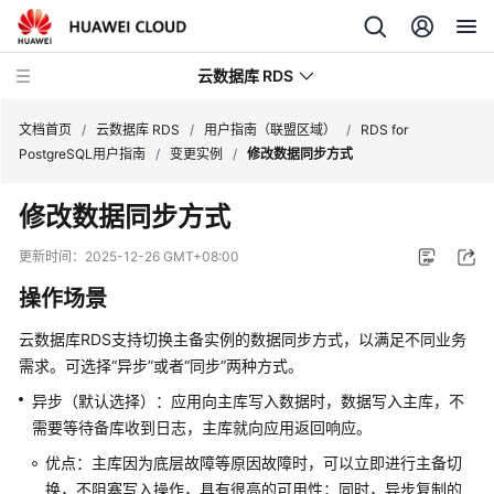
云数据库 RDS
文档首页
/
云数据库 RDS
/
用户指南（联盟区域）
/
RDS for
PostgreSQL用户指南
/
变更实例
/
修改数据同步方式
修改数据同步方式
产
更新时间：
2025-12-26 GMT+08:00
品
操作场景
介
绍
云数据库RDS支持切换主备实例的数据同步方式，以满足不同业务
需求。可选择“异步”或者“同步”两种方式。
计
异步（默认选择）：应用向主库写入数据时，数据写入主库，不
费
需要等待备库收到日志，主库就向应用返回响应。
说
明
优点：主库因为底层故障等原因故障时，可以立即进行主备切
换，不阻塞写入操作，具有很高的可用性；同时，异步复制的