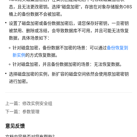
性
态，且无法更改密钥。选择“磁盘加密”，存放在对象存储服务OBS
能
桶上的备份数据不会被加密。
白
皮
设置了磁盘加密或备份数据加密后，请您保存好密钥，一旦密钥
书
被禁用、删除或冻结，会导致数据库不可用，并且可能无法恢复
数据，具体场景如下：
API
针对磁盘加密，备份数据不加密的场景：可以通过
备份恢复到
参
新实例
的方式恢复数据。
考
针对磁盘加密，并且备份数据加密的场景：无法恢复数据。
SDK
选择磁盘加密的实例，新扩容的磁盘空间依然会使用原加密密钥
参
进行加密。
考
常
上一篇：修改实例安全组
见
下一篇：参数管理
问
题
意见反馈
故
文档内容是否对您有帮助？