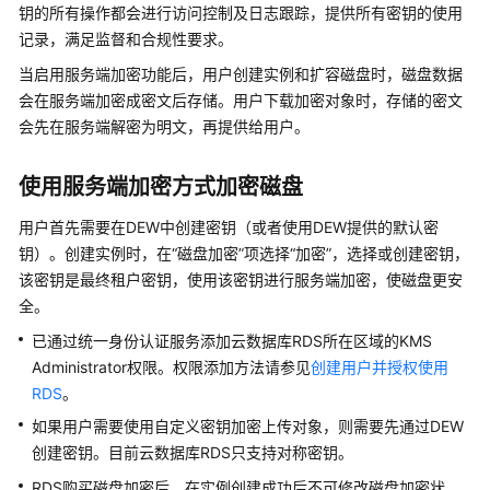
快
钥的所有操作都会进行访问控制及日志跟踪，提供所有密钥的使用
速
记录，满足监督和合规性要求。
入
当启用服务端加密功能后，用户创建实例和扩容磁盘时，磁盘数据
门
会在服务端加密成密文后存储。用户下载加密对象时，存储的密文
会先在服务端解密为明文，再提供给用户。
内
核
介
使用服务端加密方式加密磁盘
绍
用户首先需要在DEW中创建密钥（或者使用DEW提供的默认密
钥）。创建实例时，在
“磁盘加密”
项选择
“加密”
，选择或创建密钥，
用
户
该密钥是最终租户密钥，使用该密钥进行服务端加密，使磁盘更安
指
全。
南
已通过统一身份认证服务添加
云数据库RDS
所在区域的KMS
Administrator权限。权限添加方法请参见
创建用户并授权使用
最
RDS
。
佳
实
如果用户需要使用自定义密钥加密上传对象，则需要先通过DEW
践
创建密钥。目前
云数据库RDS
只支持对称密钥。
RDS购买磁盘加密后，在实例创建成功后不可修改磁盘加密状