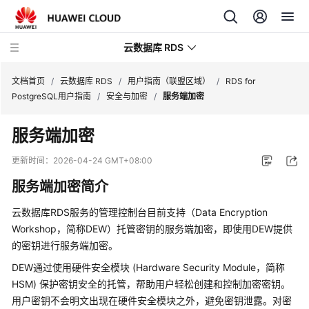
云数据库 RDS
文档首页
/
云数据库 RDS
/
用户指南（联盟区域）
/
RDS for
PostgreSQL用户指南
/
安全与加密
/
服务端加密
服务端加密
产
更新时间：
2026-04-24 GMT+08:00
品
服务端加密简介
介
绍
云数据库RDS
服务的管理控制台目前支持
（Data Encryption
Workshop，简称DEW）托管密钥的
服务端加密
，即使用DEW提供
计
的密钥进行
服务端加密
。
费
DEW通过使用硬件安全模块 (Hardware Security Module，简称
说
明
HSM) 保护密钥安全的托管，帮助用户轻松创建和控制加密密钥。
用户密钥不会明文出现在硬件安全模块之外，避免密钥泄露。对密