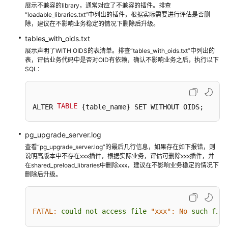
展示不兼容的library，通常对应了不兼容的插件。排查
实
“loadable_libraries.txt”中列出的插件，根据实际需要进行评估是否删
例
除，建议在不影响业务稳定的情况下删除后升级。
管
tables_with_oids.txt
理
展示声明了WITH OIDS的表清单。排查“tables_with_oids.txt”中列出的
表，评估业务代码中是否对OID有依赖，确认不影响业务之后，执行以下
变
SQL：
更
实
例
TABLE
ALTER 
 {table_name} SET WITHOUT OIDS;
数
pg_upgrade_server.log
据
查看“pg_upgrade_server.log”的最后几行信息，如果存在如下报错，则
备
说明高版本中不存在xxx插件，根据实际业务，评估可删除xxx插件，并
份
在shared_preload_libraries中删除xxx，建议在不影响业务稳定的情况下
删除后升级。
数
据
恢
FATAL:
could
not
access
file
"xxx":
No
such
file
复