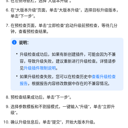
在左侧导航栏，选择“大版本升级”。
速
在“大版本升级”页面，单击“大版本升级”，选择目标升级版本，
入
单击“下一步”。
门
在预检查页面，单击“立即检查”启动升级前预检查，等待几分
RDS
钟，查看预检查结果。
for
SQL
说明：
Server
升级检查成功后，如果有新创建插件，可能会因为不兼
快
容，导致升级失败，建议重新进行升级检查。详情请参
速
入
见
升级插件限制说明
。
门
如果升级检查失败，您可以在检查历史中
查看升级检查
报告
，根据报告内容修改数据中存在的不兼容情况。
RDS
for
预检查结果成功后，单击“下一步”。
MySQL
用
选择参数模板和不割接模式，一键输入“升级”，单击“立即升
户
级”。
指
确认升级信息后，单击“提交”，开始大版本升级。
南