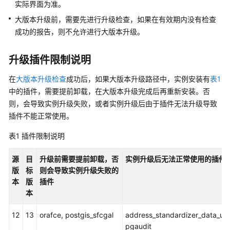
实际界面为准。
性
能
大版本升级前，需要先进行升级检查，如果在有效期内没有检查
白
成功的报告，则不允许进行大版本升级。
皮
书
升级插件限制说明
API
在
大版本升级检查
成功后，如果大版本升级路径中，实例安装有
表1
参
中的插件，需要提前卸载，在大版本升级完成后再重新安装。否
考
则，会导致实例升级失败，或者实例升级后由于插件无法升级导致
插件不能正常使用。
SDK
参
表1
插件限制说明
考
源
目
升级前需要提前卸载，否
实例升级后无法正常使用的插件
常
版
标
则会导致实例升级失败的
见
本
版
插件
问
本
题
12
13
orafce, postgis_sfcgal
address_standardizer_data_us,
故
pgaudit