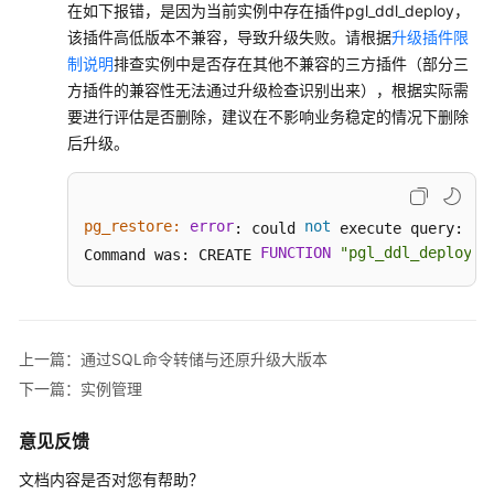
在如下报错，是因为当前实例中存在插件pgl_ddl_deploy，
全
该插件高低版本不兼容，导致升级失败。请根据
升级插件限
与
制说明
排查实例中是否存在其他不兼容的三方插件（部分三
加
方插件的兼容性无法通过升级检查识别出来），根据实际需
密
要进行评估是否删除，建议在不影响业务稳定的情况下删除
后升级。
参
数
管
理
pg_restore:
error
not
ER
: could 
 execute query: 
FUNCTION
"pgl_ddl_deploy"
Command was: CREATE 
.
日
志
管
理
上一篇：通过SQL命令转储与还原升级大版本
下一篇：实例管理
监
控
意见反馈
指
标
文档内容是否对您有帮助？
与