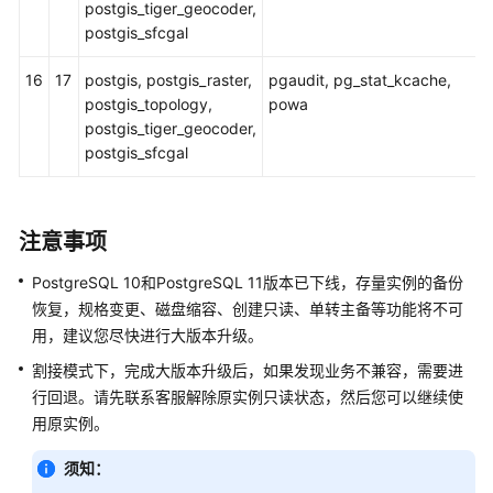
用
postgis_tiger_geocoder,
户
postgis_sfcgal
指
南
16
17
postgis, postgis_raster,
pgaudit, pg_stat_kcache,
（巴
postgis_topology,
powa
黎
postgis_tiger_geocoder,
区
postgis_sfcgal
域）
API
注意事项
参
考
PostgreSQL 10和PostgreSQL 11版本已下线，存量实例的备份
（巴
恢复，规格变更、磁盘缩容、创建只读、单转主备等功能将不可
黎
用，建议您尽快进行大版本升级。
区
割接模式下，完成大版本升级后，如果发现业务不兼容，需要进
域）
行回退。请先联系客服解除原实例只读状态，然后您可以继续使
用
用原实例。
户
须知：
指