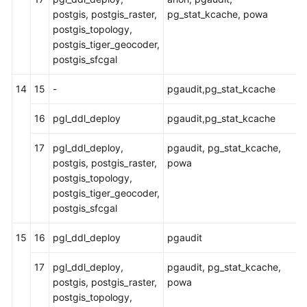
户
postgis, postgis_raster,
pg_stat_kcache, powa
指
postgis_topology,
南
postgis_tiger_geocoder,
（阿
postgis_sfcgal
布
扎
14
15
-
pgaudit,pg_stat_kcache
比
区
16
pgl_ddl_deploy
pgaudit,pg_stat_kcache
域）
17
pgl_ddl_deploy,
pgaudit, pg_stat_kcache,
API
postgis, postgis_raster,
powa
参
postgis_topology,
考
postgis_tiger_geocoder,
(阿
postgis_sfcgal
布
扎
15
16
pgl_ddl_deploy
pgaudit
比
区
17
pgl_ddl_deploy,
pgaudit, pg_stat_kcache,
域)
postgis, postgis_raster,
powa
postgis_topology,