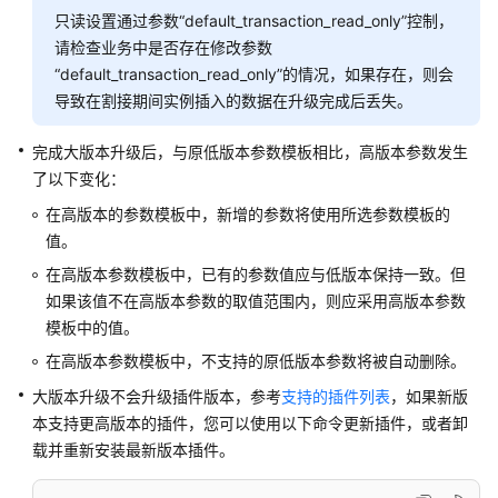
只读设置通过参数“default_transaction_read_only”控制，
卡
拉
请检查业务中是否存在修改参数
区
“default_transaction_read_only”的情况，如果存在，则会
域）
导致在割接期间实例插入的数据在升级完成后丢失。
API
完成大版本升级后，与原低版本参数模板相比，高版本参数发生
参
了以下变化：
考
在高版本的参数模板中，新增的参数将使用所选参数模板的
（安
值。
卡
拉
在高版本参数模板中，已有的参数值应与低版本保持一致。但
区
如果该值不在高版本参数的取值范围内，则应采用高版本参数
域）
模板中的值。
在高版本参数模板中，不支持的原低版本参数将被自动删除。
用
户
大版本升级不会升级插件版本，参考
支持的插件列表
，如果新版
指
本支持更高版本的插件，您可以使用以下命令更新插件，或者卸
南
载并重新安装最新版本插件。
（联
盟