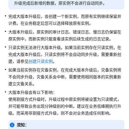
南
升级完成后新增的数据，原实例不会进行自动同步。
（吉
隆
完成大版本升级后，会创建一个新实例，而原有实例继续保留并
坡
计费。在业务稳定后您可以选择释放原有实例。
区
大版本升级后，原实例的审计日志、错误日志、慢日志仍保留在
域）
原实例中，而新实例只能查看该实例后续生成的日志记录。
API
只读实例无法进行大版本升级。如果当前实例存在只读实例，在
参
完成大版本升级后，只读实例将不会自动同步升级，需要重新创
考
建，请参见
创建只读实例
。
（吉
如果当前实例存在灾备实例，在完成大版本升级后，灾备实例将
隆
不会同步升级，灾备关系会中断，需要使用相同版本的实例重新
坡
区
建立灾备关系。
域）
大版本升级会有以下影响：
使用割接方式升级时，升级过程中原实例将被设置为只读模式，
用
并可能导致业务出现分钟级别的中断。建议在业务低峰期执行升
户
级。而采用非割接方式升级，则不会对业务造成任何影响。
指
南
须知：
（安