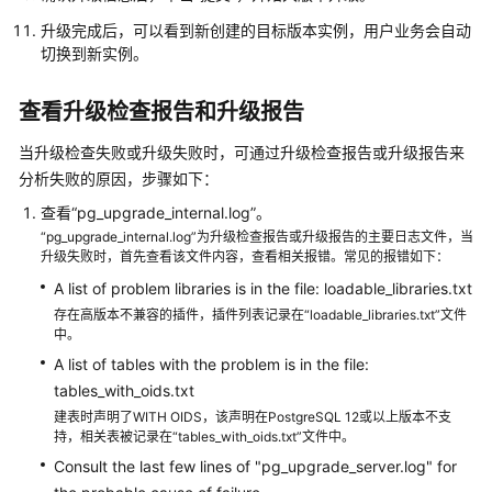
移
升级完成后，可以看到新创建的目标版本实例，用户业务会自动
切换到新实例。
版
本
升
查看升级检查报告和升级报告
级
当升级检查失败或升级失败时，可通过升级检查报告或升级报告来
分析失败的原因，步骤如下：
升
级
查看“pg_upgrade_internal.log”。
内
“pg_upgrade_internal.log”为升级检查报告或升级报告的主要日志文件，当
核
升级失败时，首先查看该文件内容，查看相关报错。常见的报错如下：
小
A list of problem libraries is in the file: loadable_libraries.txt
版
存在高版本不兼容的插件，插件列表记录在“loadable_libraries.txt”文件
本
中。
A list of tables with the problem is in the file:
通
tables_with_oids.txt
过
建表时声明了WITH OIDS，该声明在PostgreSQL 12或以上版本不支
SQL
持，相关表被记录在“tables_with_oids.txt”文件中。
命
Consult the last few lines of "pg_upgrade_server.log" for
令