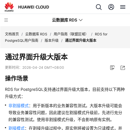
云数据库 RDS
文档首页
/
云数据库 RDS
/
用户指南（联盟区域）
/
RDS for
PostgreSQL用户指南
/
版本升级
/
通过界面升级大版本
通过界面升级大版本
产
更新时间：
2026-04-24 GMT+08:00
品
操作场景
介
绍
RDS for PostgreSQL支持通过界面升级大版本，目前支持以下两种
升级方式：
计
非割接模式
：用于新版本的业务兼容性测试。大版本升级可能会
费
导致业务兼容性问题，因此建议在割接模式升级前，先进行充分
说
明
的兼容性测试。使用非割接模式升级，不会影响原有实例。
割接模式
：在割接升级过程中，原实例将被设置为只读模式，并