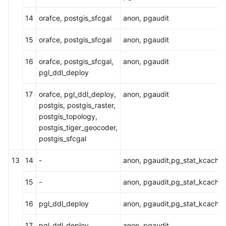
障
排
14
orafce, postgis_sfcgal
anon, pgaudit
除
15
orafce, postgis_sfcgal
anon, pgaudit
视
频
16
orafce, postgis_sfcgal,
anon, pgaudit
帮
pgl_ddl_deploy
助
17
orafce, pgl_ddl_deploy,
anon, pgaudit
postgis, postgis_raster,
产
postgis_topology,
品
postgis_tiger_geocoder,
术
postgis_sfcgal
语
13
14
-
anon, pgaudit,pg_stat_kcache
更
多
15
-
anon, pgaudit,pg_stat_kcache
文
档
16
pgl_ddl_deploy
anon, pgaudit,pg_stat_kcache
用
17
pgl_ddl_deploy,
anon, pgaudit,