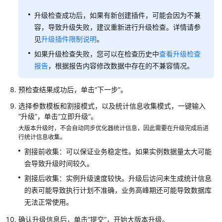
例
升级检查成功后，如果有新创建插件，可能会因为不兼
连
容，导致升级失败，建议重新进行升级检查。详情请参
接
见
升级插件限制说明
。
RDS
如果升级检查失败，您可以在检查历史中
查看升级检查
for
报告
，根据报告内容修改数据中存在的不兼容情况。
PostgreSQL
实
预检查结果成功后，单击“下一步”。
例
选择参数模板和割接模式，以及统计信息收集模式，一键输入
使
“升级”，单击“立即升级”。
用
大版本升级时，不会自动同步优化器统计信息，因此需要在升级完成后进
数
行统计信息收集。
据
割接前收集：可以保证业务稳定性。如果实例数据量太大可能
库
会导致升级时间较久。
割接后收集：实例升级速度较快。升级后访问未生成统计信息
数
的表可能导致执行计划不准确，业务高峰期还可能导致数据库
据
无法正常使用。
库
迁
确认升级信息后，单击“提交”，开始大版本升级。