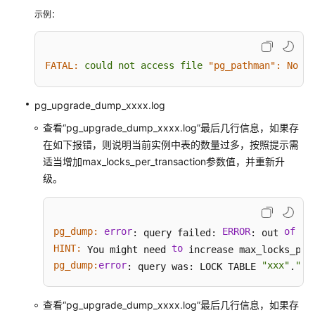
示例：
只
读
实
例
FATAL:
could
not
access
file
"pg_pathman":
No
su
管
理
pg_upgrade_dump_xxxx.log
插
查看“pg_upgrade_dump_xxxx.log”最后几行信息，如果存
件
在如下报错，则说明当前实例中表的数量过多，按照提示需
管
适当增加max_locks_per_transaction参数值，并重新升
理
级。
常
见
pg_dump:
error
ERROR
of
sh
: query failed: 
: out 
性
HINT:
to
能
 You might need 
pg_dump:
问
error
"xxx"
"xx
: query was: LOCK TABLE 
.
题
查看“pg_upgrade_dump_xxxx.log”最后几行信息，如果存
安