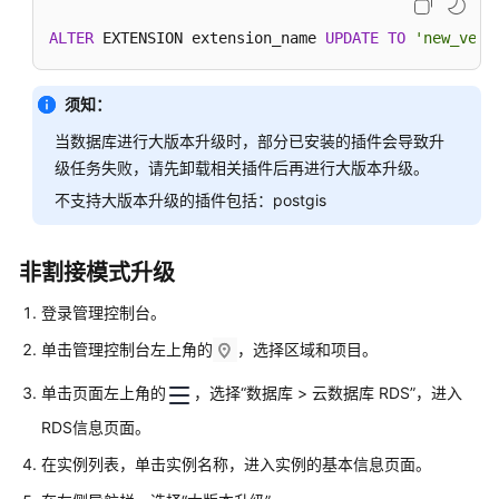
区
ALTER
 EXTENSION extension_name 
UPDATE
TO
'new_vers
域）
产
须知：
品
当数据库进行大版本升级时，部分已安装的插件会导致升
介
绍
级任务失败，请先卸载相关插件后再进行大版本升级。
不支持大版本升级的插件包括：postgis
RDS
for
MySQL
非割接模式升级
快
登录管理控制台。
速
入
单击管理控制台左上角的
，选择区域和项目。
门
单击页面左上角的
，选择“数据库 > 云数据库 RDS”，进入
RDS
RDS信息页面。
for
在实例列表，单击实例名称，进入实例的基本信息页面。
PostgreSQL
快