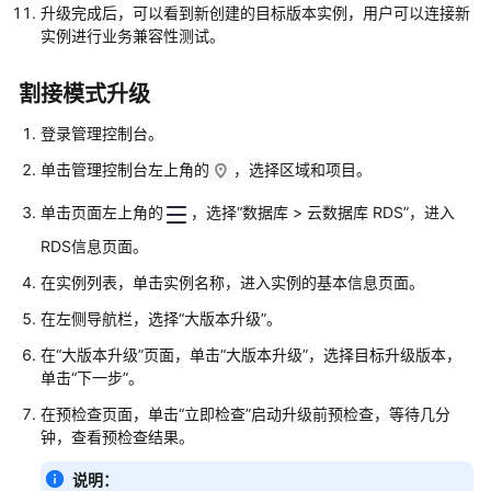
升级完成后，可以看到新创建的目标版本实例，用户可以连接新
实例进行业务兼容性测试。
RDS
for
PostgreSQL
割接模式升级
用
登录管理控制台。
户
指
单击管理控制台左上角的
，选择区域和项目。
南
单击页面左上角的
，选择“数据库 > 云数据库 RDS”，进入
权
RDS信息页面。
限
管
在实例列表，单击实例名称，进入实例的基本信息页面。
理
在左侧导航栏，选择“大版本升级”。
在“大版本升级”页面，单击“大版本升级”，选择目标升级版本，
购
单击“下一步”。
买
RDS
在预检查页面，单击“立即检查”启动升级前预检查，等待几分
for
钟，查看预检查结果。
PostgreSQL
实
说明：