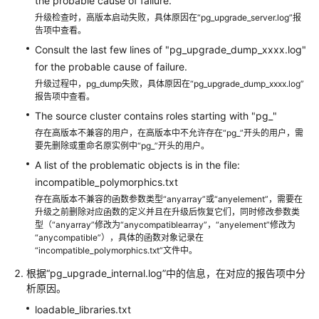
the probable cause of failure.
转
升级检查时，高版本启动失败，具体原因在“pg_upgrade_server.log”报
储
告项中查看。
与
Consult the last few lines of "pg_upgrade_dump_xxxx.log"
还
原
for the probable cause of failure.
升
升级过程中，pg_dump失败，具体原因在“pg_upgrade_dump_xxxx.log”
级
报告项中查看。
大
The source cluster contains roles starting with "pg_"
版
存在高版本不兼容的用户，在高版本中不允许存在“pg_”开头的用户，需
本
要先删除或重命名原实例中“pg_”开头的用户。
A list of the problematic objects is in the file:
通
incompatible_polymorphics.txt
过
存在高版本不兼容的函数参数类型“anyarray”或“anyelement”，需要在
界
升级之前删除对应函数的定义并且在升级后恢复它们，同时修改参数类
面
型（“anyarray”修改为“anycompatiblearray”，“anyelement”修改为
“anycompatible”），具体的函数对象记录在
升
“incompatible_polymorphics.txt”文件中。
级
大
根据“pg_upgrade_internal.log”中的信息，在对应的报告项中分
版
析原因。
本
loadable_libraries.txt