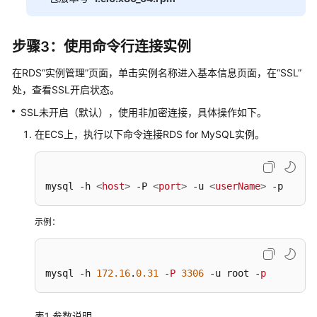
卡
拉
步骤3：使用命令行连接实例
区
域）
在RDS
“实例管理”
页面，单击实例名称进入
基本信息
页面，在
“SSL”
处，查看SSL开启状态。
API
参
SSL未开启（默认），使用非加密连接，具体操作如下。
考
在ECS上，执行以下命令连接RDS for MySQL实例。
（安
卡
拉
mysql -h 
<
host
>
 -P 
<
port
>
 -u 
<
userName
>
 -p
区
域）
示例：
用
户
指
mysql -h 
172.16
.
0.31
 -
P
3306
 -u root -
p
南
（联
盟
表1
参数说明