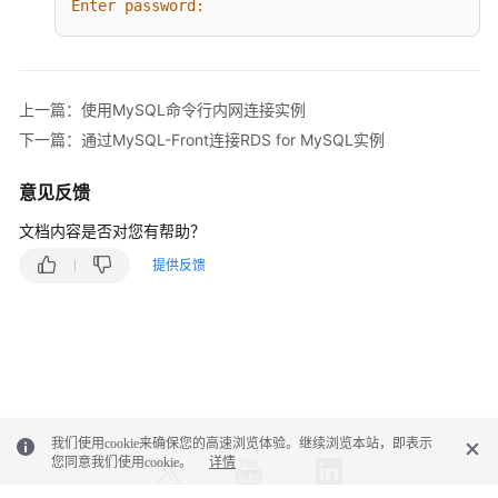
Enter password:
例
连
接
RDS
上一篇：使用MySQL命令行内网连接实例
for
下一篇：通过MySQL-Front连接RDS for MySQL实例
MySQL
实
意见反馈
例
文档内容是否对您有帮助？
的
方
提供反馈
式
简
介
通
过
MySQL
我们使用cookie来确保您的高速浏览体验。继续浏览本站，即表示
命
您同意我们使用cookie。
详情
令