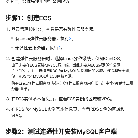
网IP时，会优先使用弹性公网IP访问。
快
速
入
步骤1：创建ECS
门
登录管理控制台，查看是否有弹性云服务器。
内
有Linux弹性云服务器，执行
3
。
核
无弹性云服务器，执行
2
。
介
绍
创建弹性云服务器时，选择Linux操作系统，例如CentOS。
由于需要在ECS安装MySQL客户端，因此需要为ECS绑定弹性公网
IP（EIP），并且选择与RDS for MySQL实例相同的区域、VPC和安全组，
用
便于RDS for MySQL和ECS网络互通。
户
购买Linux弹性云服务器请参考《弹性云服务器用户指南》中“购买弹性云服
指
务器”章节。
南
在ECS实例基本信息页，查看ECS实例的区域和VPC。
最
在RDS for MySQL实例
基本信息
页，查看RDS实例的区域和
佳
VPC。
实
践
步骤2：测试连通性并安装MySQL客户端