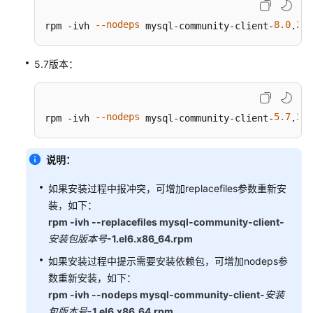
南
（吉
--nodeps
8.0
28
rpm -ivh 
 mysql-community-client-
.
-
隆
坡
区
5.7版本：
域）
API
--nodeps
5.7
38
rpm -ivh 
 mysql-community-client-
.
-
参
考
（吉
说明：
隆
坡
如果安装过程中报冲突，可增加replacefiles参数重新安
区
装，如下：
域）
rpm -ivh --replacefiles mysql-community-client-
安装包版本号
-1.el6.x86_64.rpm
用
如果安装过程中提示需要安装依赖包，可增加nodeps参
户
数重新安装，如下：
指
rpm -ivh --nodeps mysql-community-client-
安装
南
包版本号
-1.el6.x86_64.rpm
（安