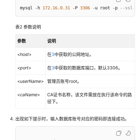
mysql -h 
172.16
.0
.31
 -P 
3306
 -u root -p 
--ssl-ca
权
限
管
表2
参数说明
理
参数
说明
购
买
<
host
>
在
3
中获取的公网地址。
RDS
for
<port>
在
3
中获取的数据库端口，默认3306。
MySQL
实
<
userName
>
管理员账号root。
例
<
caName
>
CA证书名称，该文件需放在执行该命令的路
连
径下。
接
RDS
出现如下提示时，输入数据库账号对应的密码即连接成功。
for
MySQL
实