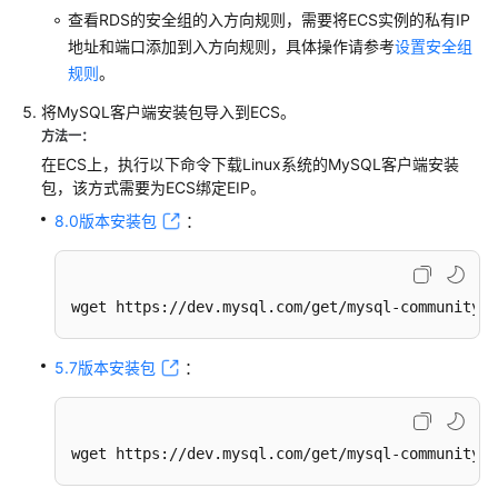
障
查看RDS的安全组的入方向规则，需要将ECS实例的私有IP
排
地址和端口添加到入方向规则，具体操作请参考
设置安全组
除
规则
。
视
将MySQL客户端安装包导入到ECS。
频
方法一：
帮
在ECS上，执行以下命令下载Linux系统的MySQL客户端安装
助
包，该方式需要为ECS绑定EIP。
8.0版本安装包
：
产
品
术
语
wget https://dev.mysql.com/get/mysql-community-c
更
5.7版本安装包
：
多
文
档
wget https://dev.mysql.com/get/mysql-community-c
用