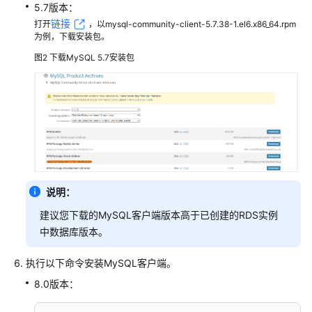
用
5.7版本：
户
链接
打开
，以mysql-community-client-5.7.38-1.el6.x86_64.rpm
指
为例，下载安装包。
南
图2
下载MySQL 5.7安装包
（巴
黎
区
域）
API
参
考
（巴
说明：
黎
建议您下载的MySQL客户端版本高于已创建的RDS实例
区
中数据库版本。
域）
执行以下命令安装MySQL客户端。
用
户
8.0版本：
指