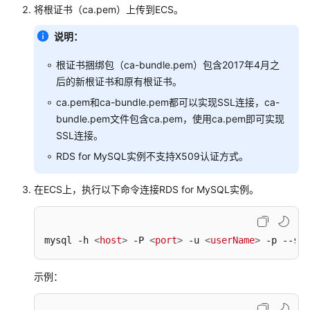
将根证书（ca.pem）上传到ECS。
速
入
说明：
门
根证书捆绑包（ca-bundle.pem）包含2017年4月之
RDS
后的新根证书和原有根证书。
for
ca.pem和ca-bundle.pem都可以实现SSL连接，ca-
SQL
Server
bundle.pem文件包含ca.pem，使用ca.pem即可实现
快
SSL连接。
速
RDS for MySQL实例不支持X509认证方式。
入
门
在ECS上，执行以下命令连接RDS for MySQL实例。
RDS
for
mysql -h 
<
host
>
 -P 
<
port
>
 -u 
<
userName
>
 -p --ssl
MySQL
用
户
示例：
指
南