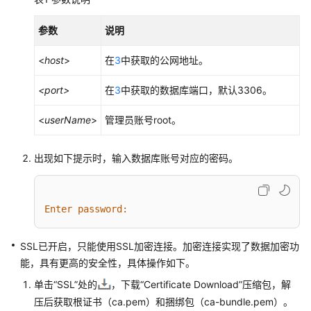
区
域）
参数
说明
产
<
host
>
在
3
中获取的公网地址。
品
介
<port>
在
3
中获取的数据库端口，默认3306。
绍
<
userName
>
管理员账号root。
RDS
for
出现如下提示时，输入数据库账号对应的密码。
MySQL
快
速
Enter password:
入
门
SSL已开启，只能使用SSL加密连接。加密连接实现了数据加密功
RDS
能，具有更高的安全性，具体操作如下。
for
单击
“SSL”
处的
，下载“Certificate Download”压缩包，解
PostgreSQL
压后获取根证书（ca.pem）和捆绑包（ca-bundle.pem）。
快