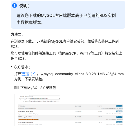
户
说明：
指
建议您下载的MySQL客户端版本高于已创建的RDS实例
南
（阿
中数据库版本。
布
扎
方法二：
比
在浏览器下载Linux系统的MySQL客户端安装包，然后将安装包上传到
ECS。
区
您可以使用任何终端连接工具（如WinSCP、PuTTY等工具）将安装包上
域）
传至ECS。
8.0版本：
API
参
链接
打开
，以mysql-community-client-8.0.28-1.el6.x86_64.rpm
为例，下载安装包。
考
(阿
图1
下载MySQL 8.0安装包
布
扎
比
区
域)