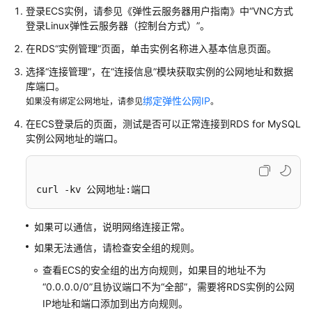
性
登录ECS实例，请参见《弹性云服务器用户指南》中“VNC方式
能
登录Linux弹性云服务器（控制台方式）”。
白
在RDS
“实例管理”
页面，单击实例名称进入
基本信息
页面。
皮
书
选择“连接管理”，在“连接信息”模块获取实例的公网地址和数据
库端口。
API
绑定弹性公网IP
如果没有绑定公网地址，请参见
。
参
在ECS登录后的页面，测试是否可以正常连接到
RDS for MySQL
考
实例公网地址的端口。
SDK
参
curl -kv 公网地址:端口
考
常
如果可以通信，说明网络连接正常。
见
如果无法通信，请检查安全组的规则。
问
查看ECS的安全组的出方向规则，如果目的地址不为
题
“0.0.0.0/0”且协议端口不为“全部”，需要将RDS实例的公网
故
IP地址和端口添加到出方向规则。