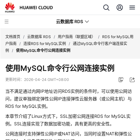
云数据库 RDS
文档首页
/
云数据库 RDS
/
用户指南（联盟区域）
/
RDS for MySQL用
户指南
/
连接RDS for MySQL实例
/
通过MySQL命令行客户端连接实
例
/
使用MySQL命令行公网连接实例
使用MySQL命令行公网连接实例
产
品
更新时间：
2026-04-24 GMT+08:00
介
当不满足通过内网IP地址访问RDS实例的条件时，可以使用公网访
绍
问，建议单独绑定
弹性公网IP
连接
弹性云服务器
（或公网主机）与
RDS for MySQL实例。
计
费
本章节介绍了Linux方式下，SSL加密公网连接RDS for MySQL实
说
例。
SSL连接
实现了
数据加密
功能，具有更高的安全性。
明
公网连接时支持弹性公网IP或NAT访问，当同时设置NAT和弹性公