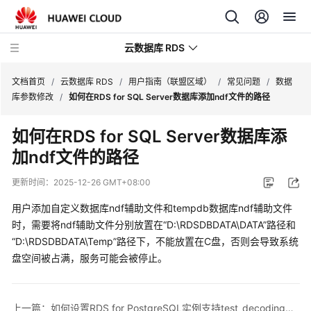
云数据库 RDS
文档首页
/
云数据库 RDS
/
用户指南（联盟区域）
/
常见问题
/
数据
库参数修改
/
如何在RDS for SQL Server数据库添加ndf文件的路径
如何在
RDS for SQL Server
数据库添
加ndf文件的路径
产
品
更新时间：
2025-12-26 GMT+08:00
介
绍
用户添加自定义数据库ndf辅助文件和tempdb数据库ndf辅助文件
时，需要将ndf辅助文件分别放置在
“D:\RDSDBDATA\DATA”
路径和
计
“D:\RDSDBDATA\Temp”
路径下，不能放置在C盘，否则会导致系统
费
盘空间被占满，服务可能会被停止。
说
明
上一篇：如何设置RDS for PostgreSQL实例支持test_decoding插件