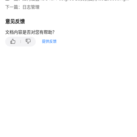
快
下一篇：日志管理
速
入
意见反馈
门
文档内容是否对您有帮助？
内
提供反馈
核
介
绍
用
户
指
南
最
佳
实
践