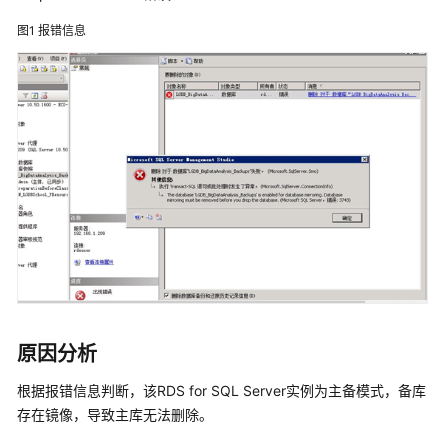
快
速
图1
报错信息
入
门
内
核
介
绍
用
户
指
南
最
原因分析
佳
实
根据报错信息判断，该
RDS for SQL Server
实例为主备模式，备库
践
存在镜像，导致主库无法删除。