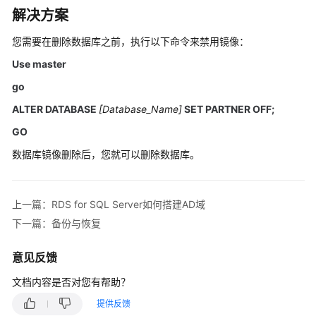
性
解决方案
能
白
您需要在删除数据库之前，执行以下命令来禁用镜像：
皮
Use master
书
go
API
ALTER DATABASE
[Database_Name]
SET PARTNER OFF;
参
GO
考
数据库镜像删除后，您就可以删除数据库。
SDK
参
考
上一篇：RDS for SQL Server如何搭建AD域
下一篇：备份与恢复
常
见
意见反馈
问
题
文档内容是否对您有帮助？
提供反馈
故