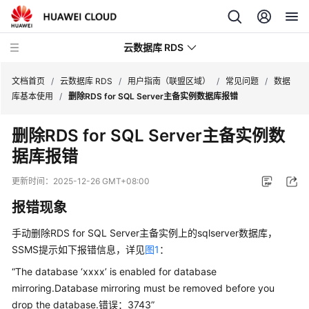
云数据库 RDS
文档首页
/
云数据库 RDS
/
用户指南（联盟区域）
/
常见问题
/
数据
库基本使用
/
删除RDS for SQL Server主备实例数据库报错
删除RDS for SQL Server主备实例数
据库报错
产
品
更新时间：
2025-12-26 GMT+08:00
介
报错现象
绍
手动删除
RDS for SQL Server
主备实例上的sqlserver数据库，
计
SSMS提示如下报错信息，详见
图1
：
费
说
“The database ‘xxxx’ is enabled for database
明
mirroring.Database mirroring must be removed before you
drop the database.错误：3743”