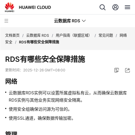
云数据库 RDS
文档首页
/
云数据库 RDS
/
用户指南（联盟区域）
/
常见问题
/
网络
安全
/
RDS有哪些安全保障措施
RDS有哪些安全保障措施
产
更新时间：
2025-12-26 GMT+08:00
品
网络
介
绍
云数据库RDS
实例可以设置所属虚拟私有云，从而确保
云数据库
RDS
实例与其他业务实现网络安全隔离。
计
使用安全组确保访问源为可信的。
费
说
使用SSL通道，确保数据传输加密。
明
管理