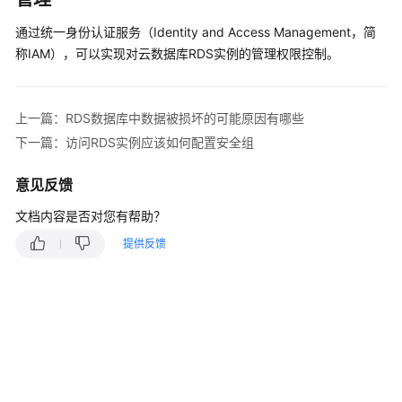
快
速
通过统一身份认证服务（Identity and Access Management，简
入
称IAM），可以实现对
云数据库RDS
实例的管理权限控制。
门
内
上一篇：RDS数据库中数据被损坏的可能原因有哪些
核
下一篇：访问RDS实例应该如何配置安全组
介
绍
意见反馈
用
文档内容是否对您有帮助？
户
提供反馈
指
南
最
佳
实
践