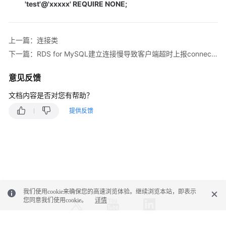
南
'test'@'xxxxx' REQUIRE NONE;
（吉
隆
坡
上一篇：连接类
区
下一篇：RDS for MySQL建立连接慢导致客户端超时上报connection established slowly
域）
意见反馈
API
参
文档内容是否对您有帮助？
考
提供反馈
（吉
隆
坡
区
域）
用
户
我们使用cookie来确保您的高速浏览体验。继续浏览本站，即表示
您同意我们使用cookie。
详情
指
南
（安