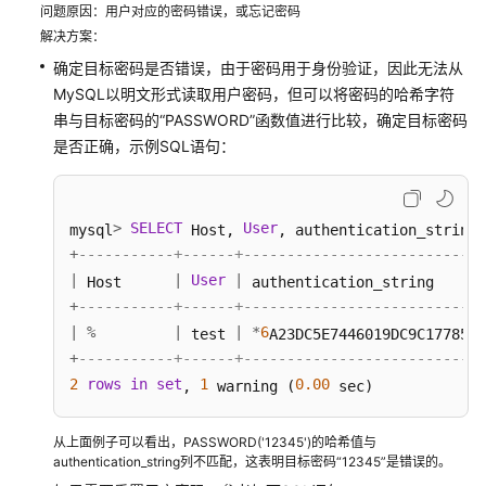
障
问题原因：用户对应的密码错误，或忘记密码
排
解决方案：
除
确定目标密码是否错误，由于密码用于身份验证，因此无法从
MySQL以明文形式读取用户密码，但可以将密码的哈希字符
视
串与目标密码的“PASSWORD”函数值进行比较，确定目标密码
频
是否正确，示例SQL语句：
帮
助
产
>
SELECT
User
mysql
 Host, 
, authentication_string,
品
+
-----------+------+----------------------------
术
|
|
User
|
 Host      
 authentication_string      
语
+
-----------+------+----------------------------
|
%
|
|
*
6
 test 
A23DC5E7446019DC9C1778554
更
+
-----------+------+----------------------------
多
2
rows
in
set
1
0.00
, 
 warning (
 sec) 
文
档
从上面例子可以看出，PASSWORD('12345')的哈希值与
authentication_string列不匹配，这表明目标密码“12345”是错误的。
用