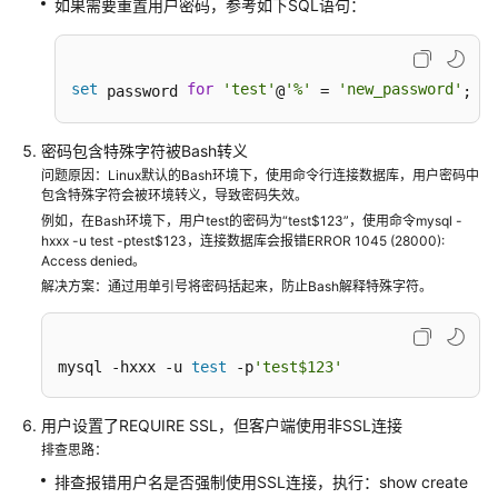
如果需要重置用户密码，参考如下SQL语句：
户
指
南
（阿
set
for
'test'
'%'
'new_password'
 password 
@
 = 
; 
布
扎
密码包含特殊字符被Bash转义
比
问题原因：Linux默认的Bash环境下，使用命令行连接数据库，用户密码中
区
包含特殊字符会被环境转义，导致密码失效。
域）
例如，在Bash环境下，用户test的密码为“test$123”，使用命令mysql -
hxxx -u test -ptest$123，连接数据库会报错ERROR 1045 (28000):
API
Access denied。
参
解决方案：通过用单引号将密码括起来，防止Bash解释特殊字符。
考
(阿
布
mysql -hxxx -u 
test
 -p
'test$123'
扎
比
用户设置了REQUIRE SSL，但客户端使用非SSL连接
区
排查思路：
域)
排查报错用户名是否强制使用SSL连接，执行：show create