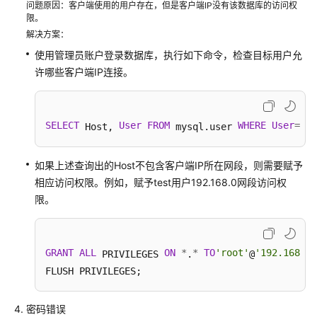
性
问题原因：客户端使用的用户存在，但是客户端IP没有该数据库的访问权
限。
能
解决方案：
白
皮
使用管理员账户登录数据库，执行如下命令，检查目标用户允
书
许哪些客户端IP连接。
API
参
SELECT
User
FROM
WHERE
User
=
'xx
 Host, 
 mysql.user 
考
SDK
如果上述查询出的Host不包含客户端IP所在网段，则需要赋予
参
相应访问权限。例如，赋予test用户192.168.0网段访问权
考
限。
常
见
GRANT
ALL
ON
*
*
TO
'root'
'192.168.0.
 PRIVILEGES 
.
@
问
FLUSH PRIVILEGES; 
题
故
密码错误