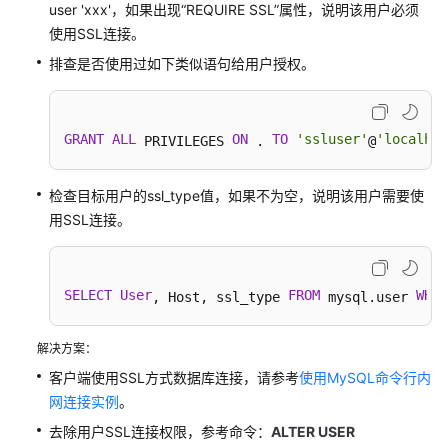
用
user 'xxx'，如果出现“REQUIRE SSL”属性，说明该用户必须
户
使用SSL连接。
指
排查是否使用过如下类似语句给用户授权。
南
（巴
黎
区
GRANT
ALL
ON
TO
'ssluser'
'localhos
 PRIVILEGES 
 . 
@
域）
检查目标用户的ssl_type值，如果不为空，说明该用户需要使
API
用SSL连接。
参
考
（巴
黎
SELECT
User
FROM
WHER
, Host, ssl_type 
 mysql.user 
区
域）
解决方案：
客户端使用SSL方式数据库连接，请参考
使用MySQL命令行内
用
网连接实例
。
户
指
去除用户SSL连接权限，参考命令：
ALTER USER