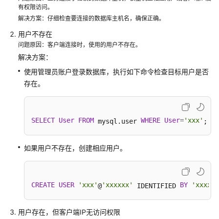
快
有权限访问。
速
解决方案：仔细检查要连接的数据库主机名，确保正确。
入
用户不存在
门
问题原因：客户端连接时，使用的用户不存在。
解决方案：
内
核
使用管理员账户登录数据库，执行如下命令检查目标用户是否
介
存在。
绍
用
SELECT
User
FROM
WHERE
User
=
'xxx'
 mysql.user 
; 
户
指
南
如果用户不存在，创建相应用户。
最
佳
CREATE
USER
'xxx'
'xxxxxx'
BY
'xxxx'
@
 IDENTIFIED 
;
实
践
用户存在，但客户端IP无访问权限