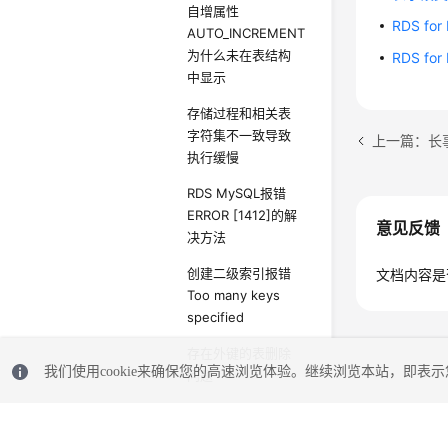
自增属性
RDS fo
AUTO_INCREMENT
为什么未在表结构
RDS f
中显示
存储过程和相关表
字符集不一致导致
上一篇：长
执行缓慢
RDS MySQL报错
ERROR [1412]的解
意见反馈
决方法
创建二级索引报错
文档内容是
Too many keys
specified
存在外键的表删除
我们使用cookie来确保您的高速浏览体验。继续浏览本站，即表示您
问题
distinct与group
by优化