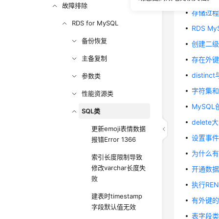
故障排除
存储过
RDS for MySQL
RDS M
备份恢复
创建二级索引
主备复制
存在外
distinc
参数类
字符集
性能资源类
MySQ
SQL类
dele
更新emoji表情数据
设置事
报错Error 1366
为什么
索引长度限制导致
修改varchar长度失
开通数据
败
执行REN
建表时timestamp
有外键的
字段默认值无效
表字段