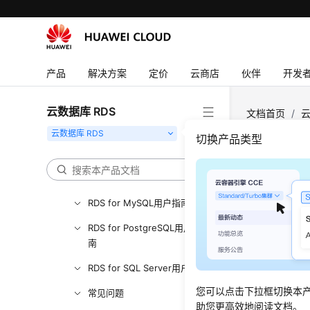
用户指南（安卡拉区域）
API参考（安卡拉区域）
用户指南（联盟区域）
产品
解决方案
定价
云商店
伙伴
开发
产品介绍
云数据库 RDS
RDS for MySQL快速入门
文档首页
/
云
RDS for PostgreSQL快速入
切换产品类型
门
SQL
RDS for SQL Server快速入门
更新时间
RDS for MySQL用户指南
RDS for PostgreSQL用户指
更新emo
南
索引长度
RDS for SQL Server用户指南
建表时ti
您可以点击下拉框切换本
常见问题
自增属性
助您更高效地阅读文档。