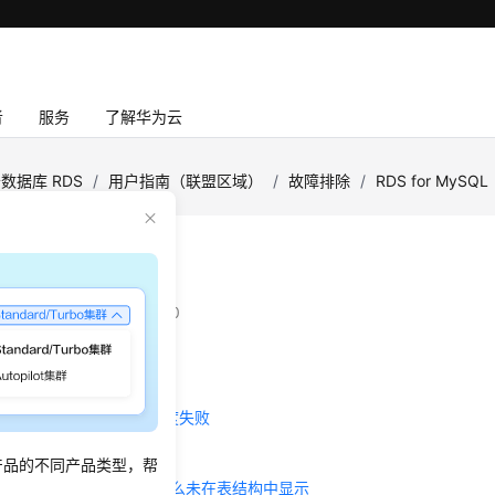
者
服务
了解华为云
数据库 RDS
/
用户指南（联盟区域）
/
故障排除
/
RDS for MySQL
类
：
2025-12-26 GMT+08:00
ji表情数据报错Error 1366
限制导致修改varchar长度失败
mestamp字段默认值无效
产品的不同产品类型，帮
AUTO_INCREMENT为什么未在表结构中显示