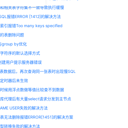
程和相关表字符集不一致导致执行缓慢
ySQL报错ERROR [1412]的解决方法
报错Too many keys specified
键的表删除问题
t与group by优化
和字符序的默认选择方式
L创建用户提示服务器错误
te大表数据后，再次查询同一张表时出现慢SQL
件定时器后未生效
有时候用浮点数做等值比较查不到数据
库代理后有大量select请求分发到主节点
AME USER失败的解决方法
表无法删除报错ERROR[1451]的解决方案
类型转换失败的解决方法