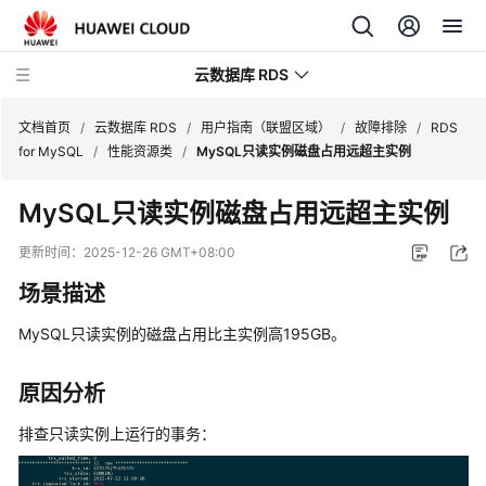
云数据库 RDS
文档首页
/
云数据库 RDS
/
用户指南（联盟区域）
/
故障排除
/
RDS
for MySQL
/
性能资源类
/
MySQL只读实例磁盘占用远超主实例
MySQL只读实例磁盘占用远超主实例
产
更新时间：
2025-12-26 GMT+08:00
品
场景描述
介
绍
MySQL只读实例的磁盘占用比主实例高195GB。
计
原因分析
费
说
排查只读实例上运行的事务：
明