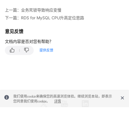
性
能
上一篇：业务死锁导致响应变慢
白
下一篇：RDS for MySQL CPU升高定位思路
皮
书
意见反馈
API
文档内容是否对您有帮助？
参
提供反馈
考
SDK
参
考
常
我们使用cookie来确保您的高速浏览体验。继续浏览本站，即表示
见
您同意我们使用cookie。
详情
问
题
© 2026, 华为云计算技术有限公司及其关联公司。保留一切权利。
故