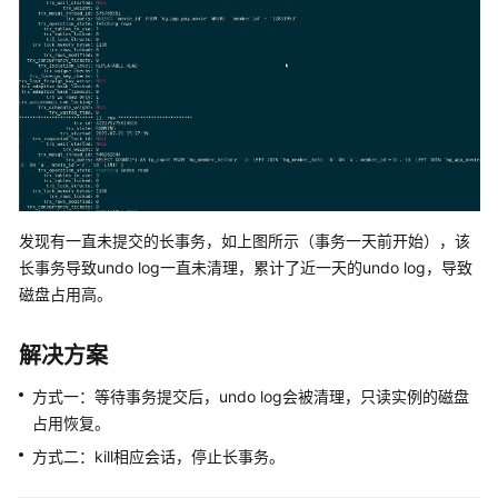
快
速
入
门
内
核
介
绍
发现有一直未提交的长事务，如上图所示（事务一天前开始），该
用
长事务导致undo log一直未清理，累计了近一天的undo log，导致
户
磁盘占用高。
指
南
解决方案
最
方式一：等待事务提交后，undo log会被清理，只读实例的磁盘
佳
占用恢复。
实
践
方式二：kill相应会话，停止长事务。