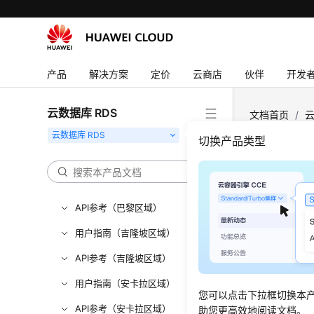
常见问题
故障排除
视频帮助
产品
解决方案
定价
云商店
伙伴
开发
产品术语
更多文档
云数据库 RDS
文档首页
/
云
MySQL大小
用户指南（阿布扎比区域）
切换产品类型
API参考 (阿布扎比区域)
RDS
用户指南（巴黎区域）
API参考（巴黎区域）
更新时间
用户指南（吉隆坡区域）
场景描
API参考（吉隆坡区域）
用户将RDS 
用户指南（安卡拉区域）
您可以点击下拉框切换本
的表，如“
API参考（安卡拉区域）
助您更高效地阅读文档。