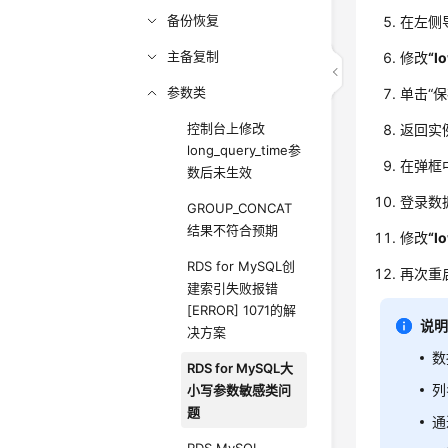
备份恢复
在左侧
主备复制
修改
“l
参数类
单击“
控制台上修改
返回实例
long_query_time参
在弹框
数后未生效
登录数
GROUP_CONCAT
结果不符合预期
修改
“l
RDS for MySQL创
再次重
建索引失败报错
[ERROR] 1071的解
说
决方案
数
RDS for MySQL大
列
小写参数敏感类问
题
通