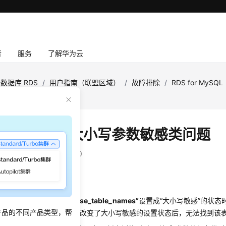
者
服务
了解华为云
数据库 RDS
/
用户指南（联盟区域）
/
故障排除
/
RDS for MySQL
写参数敏感类问题
 for MySQL大小写参数敏感类问题
：
2025-12-26 GMT+08:00
述
for MySQL的
“lower_case_table_names”
设置成“大小写敏感”的状态
产品的不同产品类型，帮
tbl_newsTalking”，但后期改变了大小写敏感的设置状态后，无法找到该