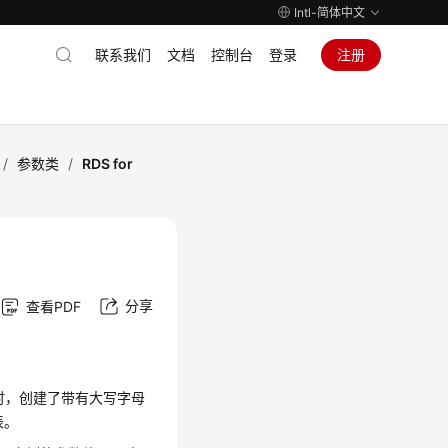
Intl-简体中文
联系我们
文档
控制台
登录
注册
/
参数类
/
RDS for
分享
查看PDF
时，创建了带有大写字母
表。