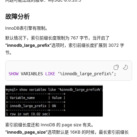
快
速
故障分析
入
门
InnoDB表引擎有限制。
内
默认情况下，索引前缀长度限制为 767 字节，当开启了
核
“innodb_large_prefix”
选项时，索引前缀长度扩展到 3072 字
介
节。
绍
用
SHOW
 VARIABLES 
LIKE
 ‘
%
innodb_large_prefix
%
’;
户
指
南
最
佳
实
索引前缀长度还和 InnoDB 的 page size 有关。
践
“innodb_page_size”
选项默认是 16KB 的时候，最长索引前缀长