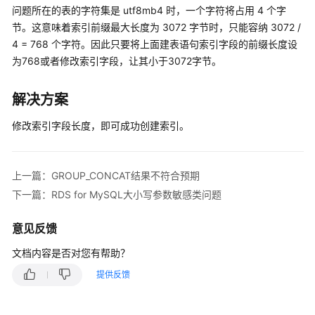
户
问题所在的表的字符集是 utf8mb4 时，一个字符将占用 4 个字
指
节。这意味着索引前缀最大长度为 3072 字节时，只能容纳 3072 /
南
4 = 768 个字符。因此只要将上面建表语句索引字段的前缀长度设
（阿
为768或者修改索引字段，让其小于3072字节。
布
扎
解决方案
比
区
修改索引字段长度，即可成功创建索引。
域）
API
上一篇：GROUP_CONCAT结果不符合预期
参
考
下一篇：RDS for MySQL大小写参数敏感类问题
(阿
布
意见反馈
扎
文档内容是否对您有帮助？
比
区
提供反馈
域)