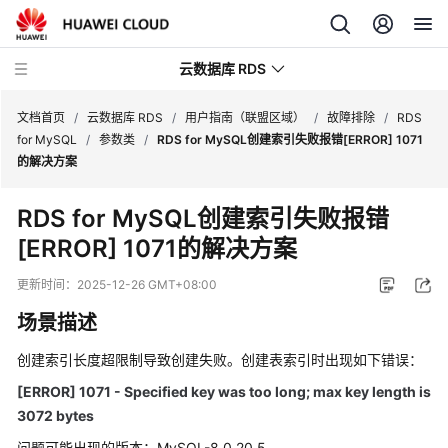
云数据库 RDS
文档首页
/
云数据库 RDS
/
用户指南（联盟区域）
/
故障排除
/
RDS
for MySQL
/
参数类
/
RDS for MySQL创建索引失败报错[ERROR] 1071
的解决方案
RDS for MySQL创建索引失败报错
产
[ERROR] 1071的解决方案
品
介
更新时间：
2025-12-26 GMT+08:00
绍
场景描述
计
创建索引长度超限制导致创建失败。创建表索引时出现如下错误：
费
说
[ERROR] 1071 - Specified key was too long; max key length is
明
3072 bytes
问题可能出现的版本：MySQL-8.0.20.5