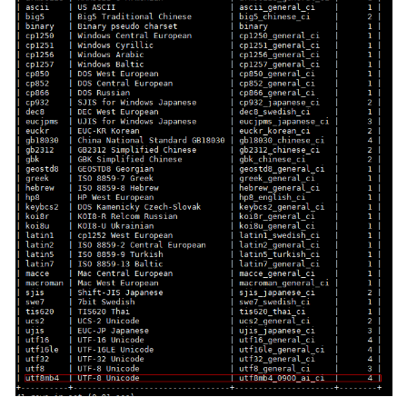
障
排
除
视
频
帮
助
产
品
术
语
更
多
文
档
用