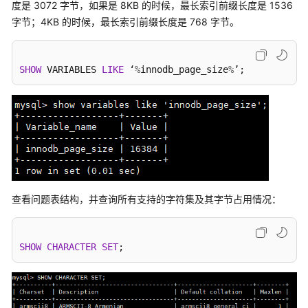
度是 3072 字节，如果是 8KB 的时候，最长索引前缀长度是 1536
性
能
字节；4KB 的时候，最长索引前缀长度是 768 字节。
白
皮
书
SHOW
 VARIABLES 
LIKE
 ‘
%
innodb_page_size
%
’;
API
参
考
SDK
参
考
查看问题表结构，并查询所有支持的字符集及其字节占用情况：
常
见
SHOW
CHARACTER
SET
;
问
题
故