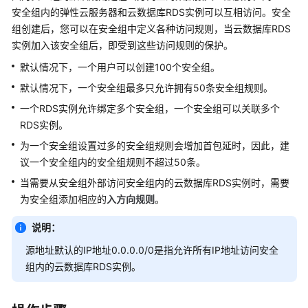
性
安全组内的
弹性云服务器
和
云数据库RDS
实例可以互相访问。安全
能
组创建后，您可以在安全组中定义各种访问规则，当
云数据库RDS
白
实例加入该安全组后，即受到这些访问规则的保护。
皮
书
默认情况下，一个用户可以创建100个安全组。
默认情况下，一个安全组最多只允许拥有50条安全组规则。
API
一个RDS实例允许绑定多个安全组，一个安全组可以关联多个
参
RDS实例。
考
为一个安全组设置过多的安全组规则会增加首包延时，因此，建
SDK
议一个安全组内的安全组规则不超过50条。
参
当需要从安全组外部访问安全组内的
云数据库RDS
实例时，需要
考
为安全组添加相应的
入方向规则
。
常
说明：
见
源地址默认的IP地址0.0.0.0/0是指允许所有IP地址访问安全
问
组内的
云数据库RDS
实例。
题
故