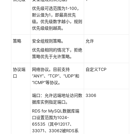
户
优先级可选范围为1-100，
指
默认值为1，即最高优先
南
级。优先级数字越小，规则
（阿
优先级级别越高。
布
扎
策略
安全组规则策略。
允许
比
区
优先级相同的情况下，拒绝
域）
策略优先于允许策略。
协议端
API
网络协议。目前支持
自定义TCP
口
参
“ANY”、“TCP”、“UDP”和
考
“ICMP”等协议。
(阿
端口：允许远端地址访问数
3306
布
据库实例指定端口。
扎
比
RDS for MySQL数据库端
区
口设置范围为1024-
域)
65535（其中12017、
33071、33062被RDS系