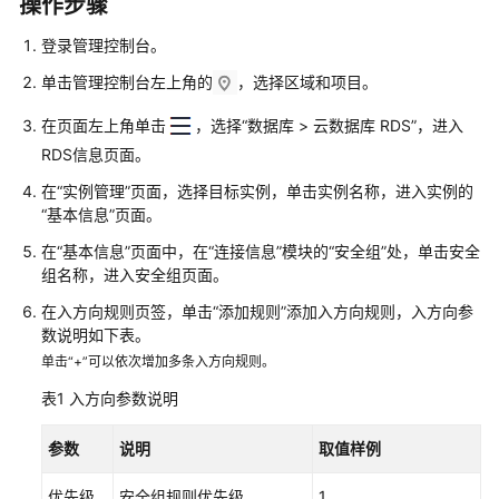
操作步骤
障
排
登录管理控制台。
除
单击管理控制台左上角的
，选择区域和项目。
视
在页面左上角单击
，选择
“
数据库
>
云数据库 RDS
”
，进入
频
RDS信息页面。
帮
助
在
“实例管理”
页面，选择目标实例，单击实例名称，进入实例的
“基本信息”
页面。
产
在
“基本信息”
页面中，在
“连接信息”
模块的
“安全组”
处，单击安全
品
组名称，进入安全组页面。
术
语
在入方向规则页签，单击“添加规则”添加入方向规则，入方向参
数说明如下表。
更
单击“+”可以依次增加多条入方向规则。
多
表1
入方向参数说明
文
档
参数
说明
取值样例
用
优先级
安全组规则优先级。
1