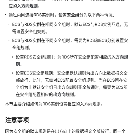
快
应的
入方向
规则
。
速
通过内网连接
RDS
实例时，设置安全组分为以下两种情况：
入
门
ECS与
RDS
实例在相同安全组时，默认ECS与
RDS
实例互通，无
需设置安全组规则。
内
ECS与
RDS
实例在不同安全组时，需要为
RDS
和ECS分别设置安
核
全组规则。
介
绍
设置
RDS
安全组规则：为RDS所在安全组配置相应的
入方向
规
则
。
用
设置ECS安全组规则：安全组默认规则为出方向上数据报文全
户
部放行，此时，无需对ECS配置安全组规则。当在ECS所在安
指
全组为非默认安全组且出方向规则
非全放通
时，需要为ECS所
南
在安全组配置相应的
出方向
规则。
最
本节主要介绍如何为
RDS
实例设置相应的入方向规则。
佳
实
注意事项
践
因为安全组的默认规则是在出方向上的数据报文全部放行，同一个