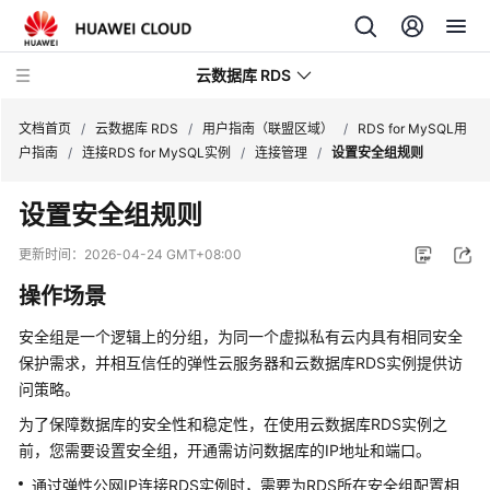
云数据库 RDS
文档首页
/
云数据库 RDS
/
用户指南（联盟区域）
/
RDS for MySQL用
户指南
/
连接RDS for MySQL实例
/
连接管理
/
设置安全组规则
设置安全组规则
产
更新时间：
2026-04-24 GMT+08:00
品
操作场景
介
绍
安全组
是一个逻辑上的分组，为同一个虚拟私有云内具有相同安全
保护需求，并相互信任的
弹性云服务器
和
云数据库RDS
实例提供访
计
问策略。
费
为了保障数据库的安全性和稳定性，在使用
云数据库RDS
实例之
说
明
前，您需要设置安全组，开通需访问数据库的IP地址和端口。
通过
弹性公网IP
连接
RDS
实例时，需要为RDS所在安全组配置相