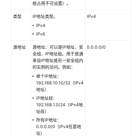
用
统占用不可设置）。
户
指
类型
IP地址类型。
IPv4
南
IPv4
（巴
IPv6
黎
区
源地址
源地址：可以是IP地址、安
0.0.0.0/0
域）
全组、IP地址组。用于放通
来自IP地址或另一安全组内
API
的实例的访问。例如：
参
考
单个IP地址：
（巴
192.168.10.10/32（IPv4
黎
地址）
区
IP地址段：
域）
192.168.1.0/24（IPv4地
址段）
用
所有IP地址：
户
0.0.0.0/0（IPv4任意地
指
址）