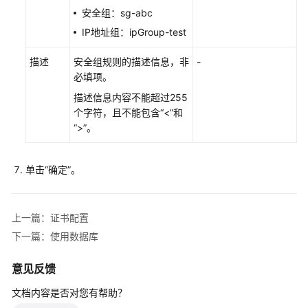
南
安全组：sg-abc
（吉
隆
IP地址组：ipGroup-test
坡
描述
区
安全组规则的描述信息，非
-
域）
必填项。
描述信息内容不能超过255
API
个字符，且不能包含“<”和
参
“>”。
考
（吉
隆
单击“确定”。
坡
区
域）
上一篇：证书配置
下一篇：使用数据库
用
户
意见反馈
指
南
文档内容是否对您有帮助？
（安