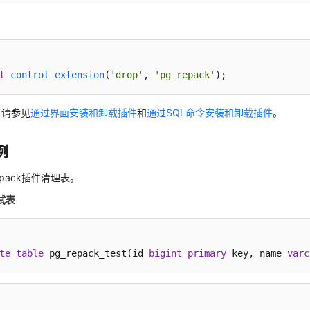
件
t
control_extension
(
'drop'
, 
'pg_repack'
)
;
，请参见
通过界面安装和卸载插件
和
通过SQL命令安装和卸载插件
。
例
epack插件清理表。
试表
te
table
 pg_repack_test(id 
bigint
primary
 key, name 
varc