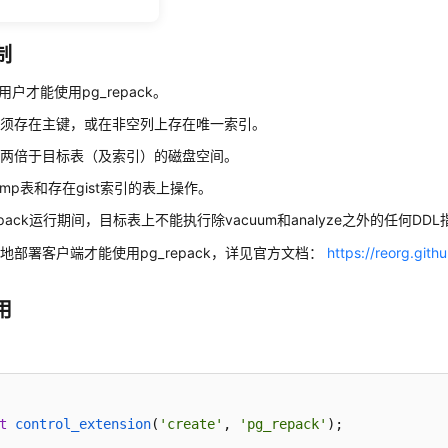
制
t用户才能使用pg_repack。
必须存在主键，或在非空列上存在唯一索引。
要两倍于目标表（及索引）的磁盘空间。
emp表和存在gist索引的表上操作。
epack运行期间，目标表上不能执行除vacuum和analyze之外的任何DD
地部署客户端才能使用pg_repack，详见官方文档：
https://reorg.gith
用
件
t
control_extension
(
'create'
, 
'pg_repack'
)
;