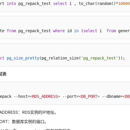
rt 
into
 pg_repack_test 
select
 i , to_char(random()*
10000
te 
from
 pg_repack_test 
where
 id 
in
 (
select
 i  
from
 gener
ct
pg_size_pretty
(
pg_relation_size(
'pg_repack_test'
))
;
试表
epack --host=
<
RDS_ADDRESS
>
 --port=
<
DB_PORT
>
 --dbname=
<
DB
_ADDRESS：RDS实例的IP地址。
_PORT：数据库实例的端口。