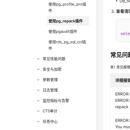
DB_
使用pg_profile_pro插
件
查看清
使用pg_repack插件
使用pgaudit插件
sele
使用rds_pg_sql_ccl插
件
常见问
常见性能问题
表1
常见报
安全与加密
参数管理
详细报
日志管理
ERROR: 
ERROR: 
监控指标与告警
repack
CTS审计
ERROR: 
任务中心
You mus