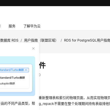
者
服务
了解华为云
数据库 RDS
/
用户指南（联盟区域）
/
RDS for PostgreSQL用户指
插件
g_repack插件
：
2026-04-24 GMT+08:00
景
pack可以使用最小的锁资源来重新整理表和索引的物理页面，从而实现物
产品的不同产品类型，帮
ter和vacuum full重写表，pg_repack不需要在整个处理期间持有表