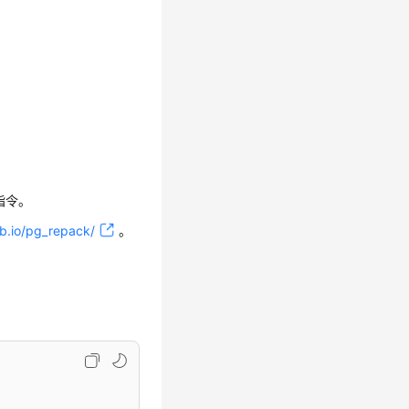
L指令。
ub.io/pg_repack/
。