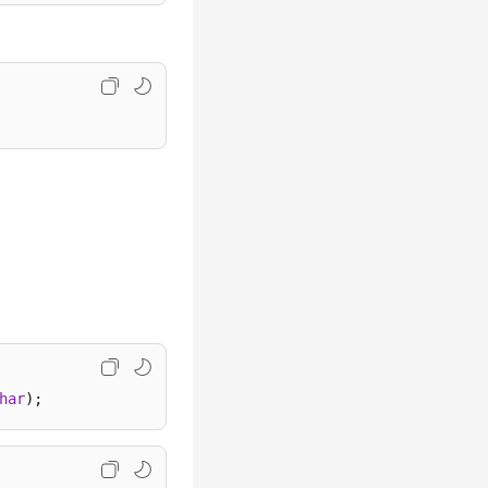
har
); 