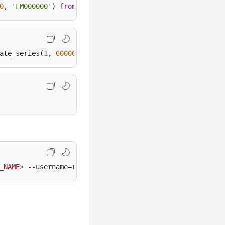
0
, 
'FM000000'
) 
from
generate_series
(
1
, 
1000000
) i
;
ate_series(
1
, 
600000
, 
2
) i)
;
_NAME
>
 --username=root --no-superuser-check --no-kill-ba