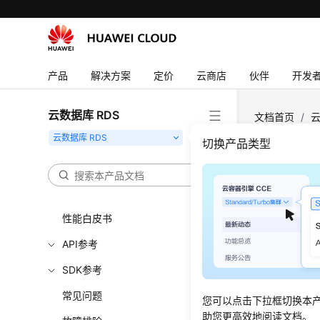
产品介绍
产品
解决方案
定价
云商店
伙伴
开发
计费说明
云数据库 RDS
快速入门
文档首页
/
云
pg_repack
内核介绍
切换产品类型
用户指南
使用p
最佳实践
更新时间
性能白皮书
API参考
操作场
SDK参考
pg_re
常见问题
您可以点击下拉框切换本
使用clus
助您更高效地阅读文档。
线服务。