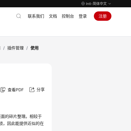
Intl-简体中文
联系我们
文档
控制台
登录
注册
南
/
插件管理
/
使用
分享
查看PDF
理页面的碎片整理。相较于
级排他锁，因此能提供近似的在