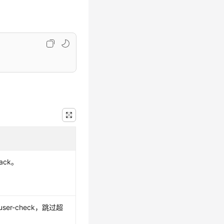
ack。
ruser-check，跳过超