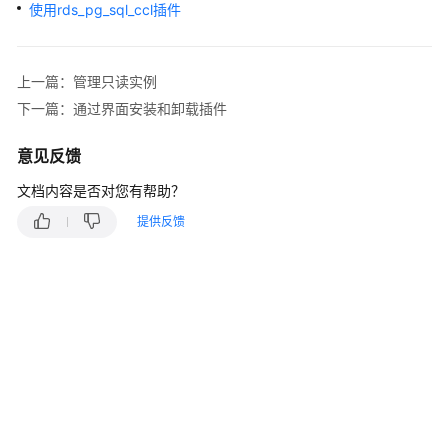
快
使用rds_pg_sql_ccl插件
速
入
门
上一篇：管理只读实例
下一篇：通过界面安装和卸载插件
内
核
意见反馈
介
绍
文档内容是否对您有帮助？
提供反馈
用
户
指
南
最
佳
实
践