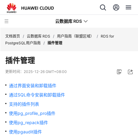
云数据库 RDS
文档首页
/
云数据库 RDS
/
用户指南（联盟区域）
/
RDS for
PostgreSQL用户指南
/
插件管理
插件管理
产
更新时间：
2025-12-26 GMT+08:00
品
介
通过界面安装和卸载插件
绍
通过SQL命令安装和卸载插件
支持的插件列表
计
费
使用pg_profile_pro插件
说
使用pg_repack插件
明
使用pgaudit插件