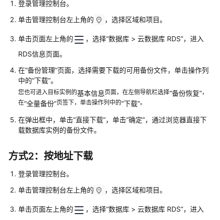
登录管理控制台。
快
速
单击管理控制台左上角的
，选择区域和项目。
入
门
单击页面左上角的
，选择“数据库 > 云数据库 RDS”，进入
RDS信息页面。
内
核
在
“备份管理”
页面，选择需要下载的可用备份文件，单击操作列
中的“下载”。
介
绍
您也可进入目标实例的
页面，在左侧导航栏选择
，
基本信息
“备份恢复”
在
页签下，单击操作列中的
。
“全量备份”
“下载”
用
在弹出框中，单击
“直接下载”
，单击
“确定”
，通过浏览器直接下
户
载数据库实例的备份文件。
指
南
方式2：按地址下载
最
登录管理控制台。
佳
单击管理控制台左上角的
，选择区域和项目。
实
践
单击页面左上角的
，选择“数据库 > 云数据库 RDS”，进入