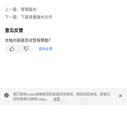
障
排
上一篇：管理备份
除
下一篇：下载增量备份文件
视
意见反馈
频
文档内容是否对您有帮助？
帮
助
提供反馈
产
品
术
语
更
我们使用cookie来确保您的高速浏览体验。继续浏览本站，即表示
多
您同意我们使用cookie。
详情
文
档
© 2026, 华为云计算技术有限公司及其关联公司。保留一切权利。
用