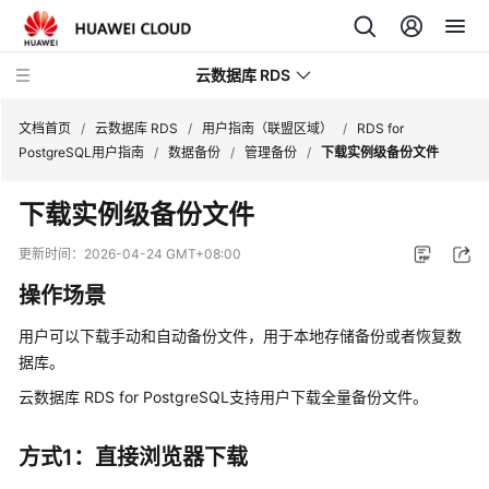
云数据库 RDS
文档首页
/
云数据库 RDS
/
用户指南（联盟区域）
/
RDS for
PostgreSQL用户指南
/
数据备份
/
管理备份
/
下载实例级备份文件
下载实例级备份文件
产
更新时间：
2026-04-24 GMT+08:00
品
操作场景
介
绍
用户可以下载手动和
自动备份
文件，用于本地存储备份或者恢复数
据库。
计
云数据库 RDS for PostgreSQL支持用户下载
全量备份
文件。
费
说
明
方式1：直接浏览器下载