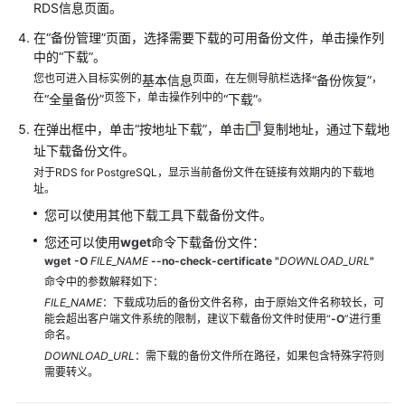
性
RDS信息页面。
能
在
“备份管理”
页面，选择需要下载的可用备份文件，单击操作列
白
中的“下载”。
皮
您也可进入目标实例的
页面，在左侧导航栏选择
，
基本信息
“备份恢复”
书
在
页签下，单击操作列中的
。
“全量备份”
“下载”
API
在弹出框中，单击“按地址下载”，单击
复制地址，通过下载地
参
址下载备份文件。
考
对于RDS for PostgreSQL，显示当前备份文件在链接有效期内的下载地
址。
SDK
您可以使用其他下载工具下载备份文件。
参
您还可以使用
wget
命令下载备份文件：
考
wget -O
FILE_NAME
--no-check-certificate
"
DOWNLOAD_URL
"
命令中的参数解释如下：
常
FILE_NAME
：下载成功后的备份文件名称，由于原始文件名称较长，可
见
能会超出客户端文件系统的限制，建议下载备份文件时使用“
-O
”进行重
问
命名。
题
DOWNLOAD_URL
：需下载的备份文件所在路径，如果包含特殊字符则
需要转义。
故