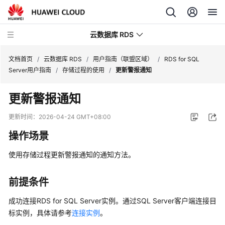
云数据库 RDS
文档首页
/
云数据库 RDS
/
用户指南（联盟区域）
/
RDS for SQL
Server用户指南
/
存储过程的使用
/
更新警报通知
更新警报通知
产
更新时间：
2026-04-24 GMT+08:00
品
操作场景
介
绍
使用存储过程更新警报通知的通知方法。
计
前提条件
费
说
成功连接RDS for SQL Server实例。通过SQL Server客户端连接目
明
标实例，具体请参考
连接实例
。