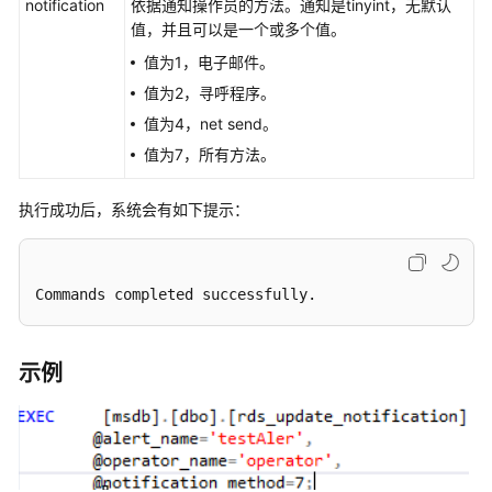
notification
依据通知操作员的方法。通知是tinyint，无默认
性
值，并且可以是一个或多个值。
能
白
值为1，电子邮件。
皮
值为2，寻呼程序。
书
值为4，net send。
值为7，所有方法。
API
参
考
执行成功后，系统会有如下提示：
SDK
参
Commands completed successfully.
考
常
示例
见
问
题
故