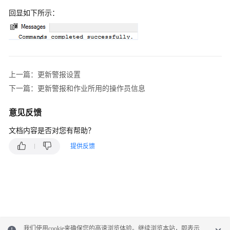
障
回显如下所示：
排
除
视
频
帮
上一篇：更新警报设置
助
下一篇：更新警报和作业所用的操作员信息
产
意见反馈
品
文档内容是否对您有帮助？
术
语
提供反馈
更
多
文
档
用
我们使用cookie来确保您的高速浏览体验。继续浏览本站，即表示