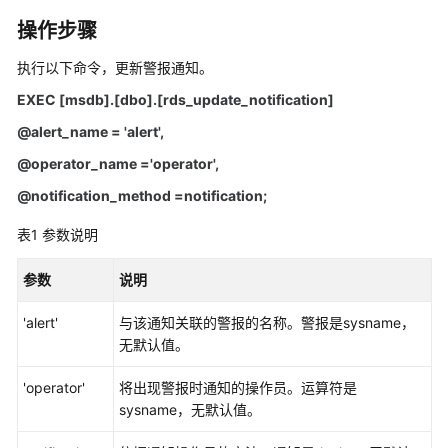
快
操作步骤
速
入
执行以下命令，更新警报通知。
门
EXEC [msdb].[dbo].[rds_update_notification]
内
@alert_name = 'alert',
核
@operator_name ='operator',
介
绍
@notification_method =notification;
用
表1
参数说明
户
指
参数
说明
南
'alert'
与该通知关联的警报的名称。警报是sysname，
最
无默认值。
佳
'operator'
将出现警报时通知的操作员。运算符是
实
sysname，无默认值。
践