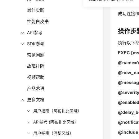
前提条
最佳实践
成功连接RD
性能白皮书
操作步
API参考
执行以下
SDK参考
EXEC [msd
常见问题
@name='
故障排除
@new_nam
视频帮助
@messag
产品术语
@severity
更多文档
@enabled
用户指南（阿布扎比区域）
@delay_b
API参考 (阿布扎比区域)
@notifica
@include_
用户指南（巴黎区域）