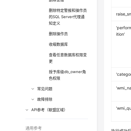
删除特定警报和操作员
raise_s
的SQL Server代理通
知定义
'perfo
删除操作员
ition'
收缩数据库
查看任意数据库权限变
更
授予库级db_owner角
'catego
色权限
'wmi_n
常见问题
故障排除
'wmi_qu
API参考（联盟区域）
通用参考
执行成功