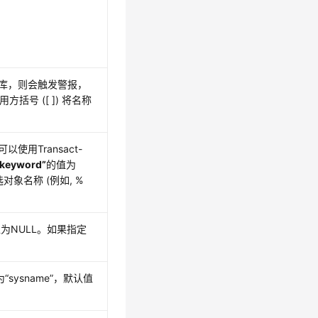
库，则会触发警报，
括号 ([ ]) 将名称
用Transact-
_keyword”
的值为
象名称 (例如, %
值为NULL。如果指定
为
“sysname”
，默认值