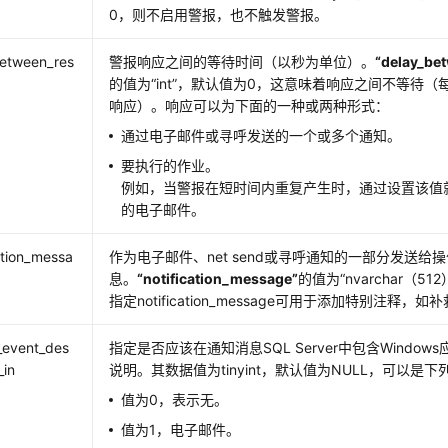
0，则不启用警报，也不触发警报。
between_res
警报响应之间的等待时间（以秒为单位）。
“delay_be
的值为
“int”
，默认值为0，这意味着响应之间不等待（
响应）。响应可以为下面的一种或两种形式：
通过电子邮件或寻呼发送的一个或多个通知。
要执行的作业。
例如，当警报在短时间内重复产生时，通过设置该值
的电子邮件。
cation_messa
作为电子邮件、net send或寻呼通知的一部分发送给
息。
“notification_message”
的值为
“nvarchar（512
指定notification_message可用于添加特别注释，如
_event_des
指定是否应该在通知消息SQL Server中包含Windo
_in
说明。其数据值为tinyint，默认值为NULL，可以是
值为0，表示无。
值为1，电子邮件。