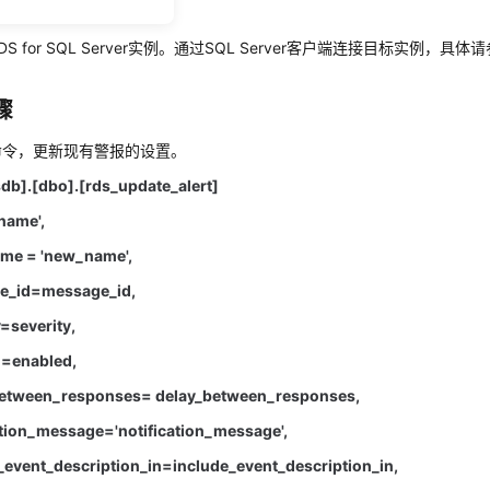
件
S for SQL Server实例。通过SQL Server客户端连接目标实例，具体
骤
命令，更新现有警报的设置。
b].[dbo].[rds_update_alert]
name'
,
e = 'new_name'
,
e_id=message_id
,
=severity
,
=enabled
,
etween_responses= delay_between_responses
,
tion_message='notification_message'
,
event_description_in=include_event_description_in
,