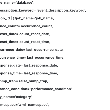
e_name='database'
,
scription_keyword= 'event_description_keyword'
,
job_id | @job_name='job_name'
,
nce_count= occurrence_count
,
eset_date= count_reset_date
,
eset_time= count_reset_time
,
urrence_date= last_occurrence_date
,
currence_time= last_occurrence_time
,
sponse_date= last_response_date
,
sponse_time= last_response_time
,
snmp_trap= raise_snmp_trap
,
ance_condition= 'performance_condition'
,
y_name='category'
,
mespace='wmi_namespace'
,