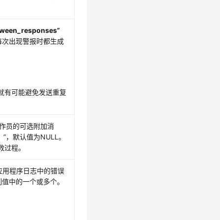
tween_responses”
每次出现警报时都生成
就有可能避免发送重复
操作员的可选附加消
）”
，默认值为NULL。
补救过程。
ws应用程序日志中的错误
下列值中的一个或多个。