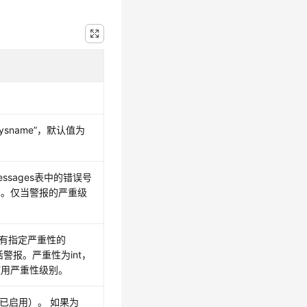
sysname”
，默认值为
essages表中的错误号
ULL。仅当警报的严重级
到具有指定严重性的
激活警报。严重性为int，
使用严重性级别。
1（已启用）。 如果为