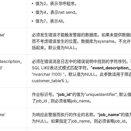
值为2，表示寻呼程序。
值为4，表示net send。
值为7，表示All。
se'
必须发生错误才能触发警报的数据库。如果未提供数据
而不考虑错误发生的位置。数据库为sysname。不允许用方
括起来。默认值为NULL。
description_
必须在错误消息日志中的错误说明中找到的字符序列。可以使
d'
SQL LIKE表达式模式匹配字符。
“event_description
“nvarchar (100) ”
，默认值为NULL。此参数适用于筛选对
customer_table% )。
作业标识号。
“job_id”
的值为
“uniqueidentifier”
, 默认
了job_id , 则必须省略job_name。
me'
为响应此警报而执行的作业的名称。
“job_name”
的值
为NULL。如果指定了job_name，则必须省略job_id。