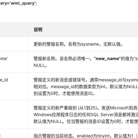
ry='wmi_query';
明
说明
更新的警报名称。名称为sysname，无默认值。
ame'
警报新名称。该名称必须唯一。
“new_name”
的值为
“
NULL。
e_id
警报定义的新消息或错误号。通常message_id与sysm
相对应。message_id的数据类型为int，默认值为N
别设置为0时，才能使用消息ID。
y
警报定义的新严重级别 (从1到25)。发送Microsoft
Windows应用程序日志的任何SQL Server消息都将
默认值为NULL。仅当警报的消息ID设置为0时，才能
d
指示警报的当前状态。enabled为tinyint，默认值为