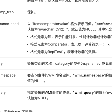
的值为
“int”
，默认值为NULL，且只能设置为0。
nmp_trap
保护。
rmance_cond
以 "itemcomparatorvalue" 格式表示的值。
“perform
认值为
“nvarchar（512）”
，默认值为NULL。其中包
格式元素为项，表示性能对象、性能计数器或计数器
格式元素为Comparator，表示以下运算符之一： >、
格式元素为ReplTest1，表示计数器的数值。
ry'
警报类别的名称。category的类型为sysname，默认
amespace'
要查询事件的WMI命名空间。
“wmi_namespace”
的
值为NULL。
ery'
指定警报的WMI事件的查询。
“wmi_query”
的值为
“nv
认值为NULL。
后，系统会有如下提示：