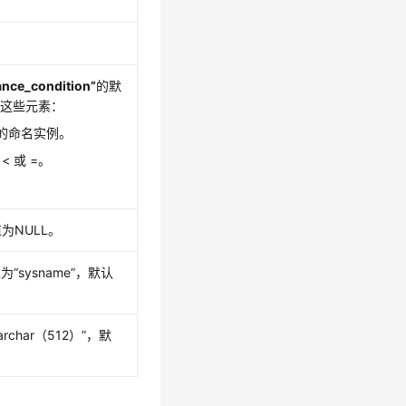
ance_condition”
的默
含这些元素：
的命名实例。
< 或 =。
值为NULL。
值为
“sysname”
，默认
archar（512）”
，默