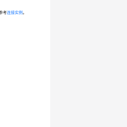
请参考
连接实例
。