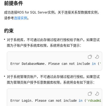
快
前提条件
速
成功连接RDS for SQL Server实例。关于连接关系型数据库实例，
入
门
请参考
连接实例
。
内
约束
核
介
对于系统库，不可通过此存储过程进行授权给子账户。如果您试
绍
图为子账户授予系统库权限，系统将会有如下提示：
用
户
Error DatabaseName. Please can not include 
in
(
'ms
指
南
对于系统管理员账户，不可通过此存储过程进行授权。如果您试
最
图为管理员账户授予任意数据库权限，系统将会有如下提示：
佳
实
践
Error Login. Please can not include 
in
(
'rdsadmin'