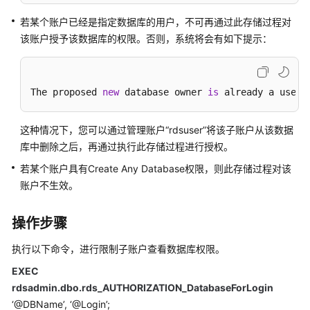
性
能
若某个账户已经是指定数据库的用户，不可再通过此存储过程对
白
该账户授予该数据库的权限。否则，系统将会有如下提示：
皮
书
The proposed 
new
 database owner 
is
 already a user 
API
参
考
这种情况下，您可以通过管理账户“rdsuser”将该子账户从该数据
库中删除之后，再通过执行此存储过程进行授权。
SDK
若某个账户具有Create Any Database权限，则此存储过程对该
参
账户不生效。
考
操作步骤
常
见
执行以下命令，进行限制子账户查看数据库权限。
问
题
EXEC
rdsadmin.dbo.rds_AUTHORIZATION_DatabaseForLogin
故
‘@DBName’, ‘@Login’;