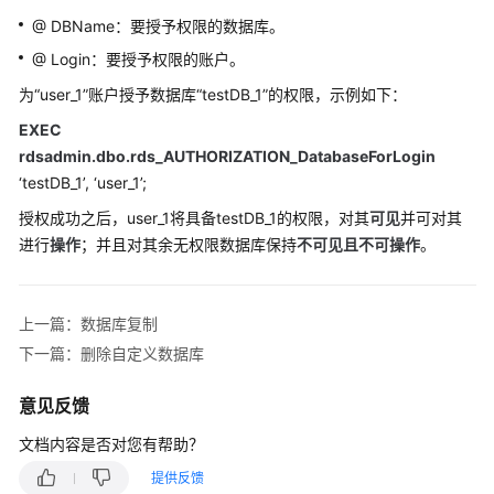
障
@ DBName：要授予权限的数据库。
排
除
@ Login：要授予权限的账户。
为“user_1”账户授予数据库“testDB_1”的权限，示例如下：
视
EXEC
频
rdsadmin.dbo.rds_AUTHORIZATION_DatabaseForLogin
帮
助
‘testDB_1’, ‘user_1’;
授权成功之后，user_1将具备testDB_1的权限，对其
可见
并可对其
产
进行
操作
；并且对其余无权限数据库保持
不可见且不可操作
。
品
术
语
上一篇：数据库复制
下一篇：删除自定义数据库
更
多
意见反馈
文
档
文档内容是否对您有帮助？
提供反馈
用