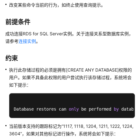
快
改变某些命令当前的行为，如终止使用查询提示。
速
入
前提条件
门
成功连接RDS for SQL Server实例。关于连接关系型数据库实例，
内
请参考
连接实例
。
核
介
约束
绍
执行此存储过程的必须是拥有[CREATE ANY DATABASE]权限的
用
用户。如果不具备此权限的用户尝试执行该存储过程，系统将会
户
如下提示：
指
南
最
Database restores can 
only
 be performed 
by
 databas
佳
实
当前版本支持的跟踪标记为“1117, 1118, 1204, 1211, 1222, 1224,
践
3604”，如果对其他标记进行操作，系统将会如下提示：