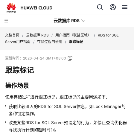
云数据库 RDS
文档首页
/
云数据库 RDS
/
用户指南（联盟区域）
/
RDS for SQL
Server用户指南
/
存储过程的使用
/
跟踪标记
更新时间：
2026-04-24 GMT+08:00
跟踪标记
产
品
介
操作场景
绍
使用存储过程进行跟踪标记，跟踪标记的主要用途如下：
计
获取比较深入的RDS for SQL Server信息，如Lock Manager的
费
各种锁定操作。
说
改变某些RDS for SQL Server预设定的行为，如停止查询优化器
明
寻找执行计划的超时时间。