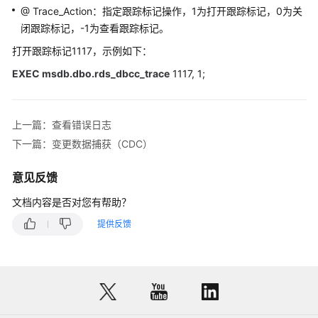
障
@ Trace_Action：指定跟踪标记操作，1为打开跟踪标记，0为关
排
闭跟踪标记，-1为查看跟踪标记。
除
打开跟踪标记1117，示例如下：
视
EXEC msdb.dbo.rds_dbcc_trace
1117, 1;
频
帮
助
上一篇：查看错误日志
下一篇：变更数据捕获（CDC）
产
品
意见反馈
术
语
文档内容是否对您有帮助？
提供反馈
更
多
文
档
用