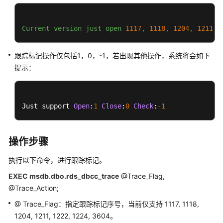
性
能
白
Current
version
just
open
1117
,
1118
,
1204
,
1211
,
皮
书
跟踪标记操作仅包括1，0，-1，若出现其他操作，系统将会如下
提示：
API
参
考
Just support 
Open
:
1
Close
:
0
Check
:
-1
SDK
参
考
操作步骤
执行以下命令，进行跟踪标记。
常
见
EXEC msdb.dbo.rds_dbcc_trace
@Trace_Flag,
问
@Trace_Action;
题
@ Trace_Flag：指定跟踪标记序号，当前仅支持 1117, 1118,
1204, 1211, 1222, 1224, 3604。
故