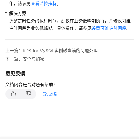
用
作，请参见
查看监控指标
。
户
解决方案
指
调整定时任务的执行时间，建议在业务低峰期执行，并修改可维
南
护时间段为业务低峰期。具体操作，请参见
设置可维护时间段
。
（巴
黎
区
域）
上一篇：RDS for MySQL实例磁盘满的问题处理
下一篇：安全与加密
API
参
意见反馈
考
文档内容是否对您有帮助？
（巴
黎
提供反馈
区
域）
用
户
指