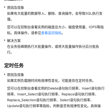
户
原因及现象
指
南
如果有大批量的数据导入、删除、查询操作，会导致SQL执行变
（阿
慢。
布
您可以在控制台查看实例的磁盘总大小、磁盘使用量、IOPS等指
扎
标。具体操作，请参见
查看监控指标
。
比
区
解决方案
域）
在业务低峰期执行大批量操作，或将大批量操作拆分后分批执
行。
API
参
定时任务
考
(阿
原因及现象
布
如果实例负载随时间有规律性变化，可能是存在定时任务。
扎
您可以在控制台查看实例的Delete语句执行频率、Insert语句执行
比
区
频率、Insert_Select语句执行频率、Replace语句执行频率、
域)
Replace_Selection语句执行频率、Select语句执行频率、
Update语句执行频率等指标，判断是否有规律性变化。具体操