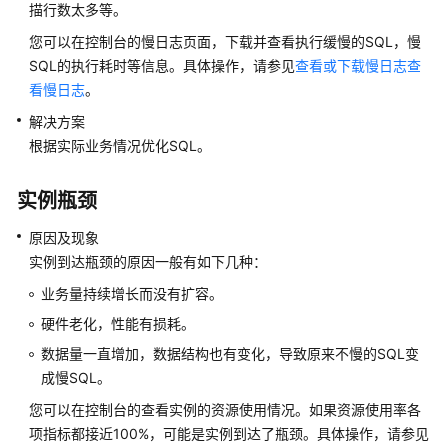
快
描行数太多等。
速
您可以在控制台的慢日志页面，下载并查看执行缓慢的SQL，慢
入
SQL的执行耗时等信息。具体操作，请参见
查看或下载慢日志查
门
看慢日志
。
内
解决方案
核
根据实际业务情况优化SQL。
介
绍
实例瓶颈
用
原因及现象
户
实例到达瓶颈的原因一般有如下几种：
指
业务量持续增长而没有扩容。
南
硬件老化，性能有损耗。
最
数据量一直增加，数据结构也有变化，导致原来不慢的SQL变
佳
成慢SQL。
实
您可以在控制台的查看实例的资源使用情况。如果资源使用率各
践
项指标都接近100%，可能是实例到达了瓶颈。具体操作，请参见