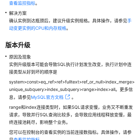
性
查看监控指标
。
能
解决方案
白
确认实例到达瓶颈后，建议升级实例规格。具体操作，请参见
手
皮
动变更实例的CPU和内存规格
。
书
版本升级
API
参
原因及现象
考
实例升级版本可能会导致SQL执行计划发生改变，执行计划中连
接类型从好到坏的顺序是
SDK
参
system>const>eq_ref>ref>fulltext>ref_or_null>index_merge>
考
unique_subquery>index_subquery>range>index>all。更多信
息，请参见
MySQL官方文档
。
常
range和index连接类型时，如果SQL请求变慢，业务又不断重发
见
请求，导致并行SQL查询比较多，会导致应用线程释放变慢，最
问
题
终连接池耗尽，影响整个业务。
您可以在控制台的查看实例的当前连接数指标。具体操作，请参
故
见
查看监控指标
。