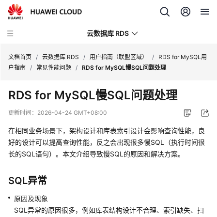
云数据库 RDS
文档首页
/
云数据库 RDS
/
用户指南（联盟区域）
/
RDS for MySQL用
户指南
/
常见性能问题
/
RDS for MySQL慢SQL问题处理
RDS for MySQL慢SQL问题处理
产
更新时间：
2026-04-24 GMT+08:00
品
在相同业务场景下，架构设计和库表索引设计会影响查询性能，良
介
好的设计可以提高查询性能，反之会出现很多慢SQL（执行时间很
绍
长的SQL语句）。本文介绍导致慢SQL的原因和解决方案。
计
费
SQL异常
说
原因及现象
明
SQL异常的原因很多，例如库表结构设计不合理、索引缺失、扫