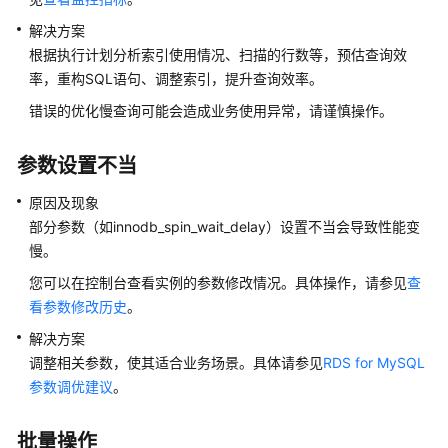
障
解决方案
排
除
根据执行计划分析索引使用情况、扫描的行数等，预估查询效
率，重构SQL语句、调整索引，提升查询效率。
视
错误的优化慢查询可能会造成业务使用异常，请谨慎操作。
频
帮
参数设置不当
助
原因及现象
产
部分参数（如innodb_spin_wait_delay）设置不当会导致性能变
品
慢。
术
语
您可以在控制台查看实例的参数修改情况。具体操作，请参见
查
看参数修改历史
。
更
解决方案
多
调整相关参数，使其适合业务场景。具体请参见
RDS for MySQL
文
参数调优建议
。
档
用
批量操作