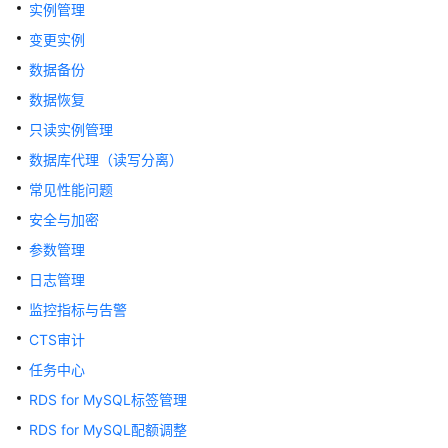
快
实例管理
速
变更实例
入
数据备份
门
数据恢复
内
只读实例管理
核
数据库代理（读写分离）
介
绍
常见性能问题
安全与加密
用
参数管理
户
指
日志管理
南
监控指标与告警
CTS审计
最
佳
任务中心
实
RDS for MySQL标签管理
践
RDS for MySQL配额调整