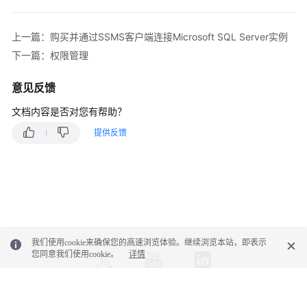
性
能
白
上一篇：购买并通过SSMS客户端连接Microsoft SQL Server实例
皮
下一篇：权限管理
书
意见反馈
API
文档内容是否对您有帮助？
参
考
提供反馈
SDK
参
考
常
见
我们使用cookie来确保您的高速浏览体验。继续浏览本站，即表示
问
您同意我们使用cookie。
详情
题
故