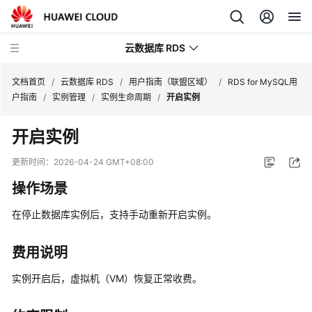
云数据库 RDS
文档首页
/
云数据库 RDS
/
用户指南（联盟区域）
/
RDS for MySQL用
户指南
/
实例管理
/
实例生命周期
/
开启实例
开启实例
产
更新时间：
2026-04-24 GMT+08:00
品
操作场景
介
绍
在停止数据库实例后，支持手动重新开启实例。
计
费用说明
费
说
实例开启后，虚拟机（VM）恢复正常收费。
明