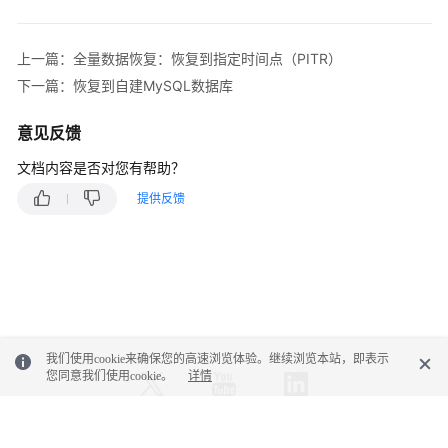
用
户
指
上一篇：全量数据恢复：恢复到指定时间点（PITR）
南
下一篇：恢复到自建MySQL数据库
（巴
黎
意见反馈
区
域）
文档内容是否对您有帮助？
提供反馈
API
参
考
（巴
黎
区
域）
我们使用cookie来确保您的高速浏览体验。继续浏览本站，即表示
您同意我们使用cookie。
详情
用
户
指