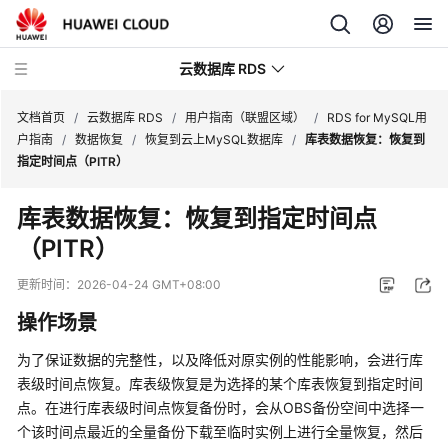
云数据库 RDS
文档首页
/
云数据库 RDS
/
用户指南（联盟区域）
/
RDS for MySQL用
户指南
/
数据恢复
/
恢复到云上MySQL数据库
/
库表数据恢复：恢复到
指定时间点（PITR）
库表数据恢复：恢复到指定时间点
产
（PITR）
品
介
更新时间：
2026-04-24 GMT+08:00
绍
操作场景
计
为了保证数据的完整性，以及降低对原实例的性能影响，会进行库
费
表级时间点恢复。库表级恢复是为选择的某个库表恢复到指定时间
说
点。在进行库表级时间点恢复备份时，会从OBS备份空间中选择一
明
个该时间点最近的全量备份下载至临时实例上进行全量恢复，然后