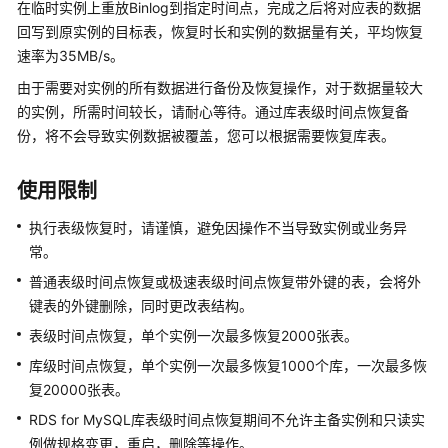
在临时实例上重放Binlog到指定时间点，完成之后将对应表的数据
快
速
回写到原实例的目标表，恢复时长和实例的数据量有关，平均恢复
入
速率为35MB/s。
门
由于需要对实例的所有数据进行备份及恢复操作，对于数据量较大
的实例，所需时间较长，请耐心等待。通过库表级时间点恢复备
内
份，将不会导致实例数据被覆盖，您可以根据需要恢复库表。
核
介
绍
使用限制
执行表级恢复时，请谨慎，避免因操作不当导致实例或业务异
用
常。
户
指
普通表级时间点恢复或极速表级时间点恢复带外键的表，会将外
南
键表的外键删除，同时更改表结构。
表级时间点恢复，单个实例一次最多恢复2000张表。
最
库级时间点恢复，单个实例一次最多恢复1000个库，一次最多恢
佳
实
复20000张表。
践
RDS for MySQL
库表级时间点恢复期间不允许主备实例和只读实
例做规格变更，重启，删除等操作。