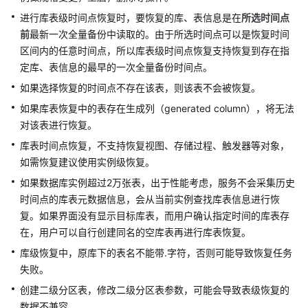
性
进行库表级时间点恢复时，要恢复的库、表信息是在
所选时间点
能
前
最新一次全量备份中读取的。由于所选时间点可以是恢复时间
白
区间内的任意时间点，所以库表级时间点恢复支持恢复到存在指
皮
书
定库、表信息的最早的一次全量备份时间点。
如果选择恢复的时间点不存在该表，则该表不会被恢复。
API
如果库表恢复中的表存在生成列（generated column），将无法
参
对该表进行恢复。
考
库表时间点恢复，不支持恢复视图、存储过程、触发器等对象，
SDK
如需恢复建议使用实例级恢复。
参
如果数据库实例超过2万张表，出于性能考虑，服务不会采集历史
考
时间点的库表元数据信息，会从当前实例查找库表信息进行恢
复。如果界面没有显示目标库表，而用户确认指定时间的库表存
常
在，用户可以自行创建同名的空库表再进行库表恢复。
见
问
库级恢复中，原库下的表名不能带.字符，否则可能导致恢复任务
题
失败。
创建二级分区表，修改二级分区表参数，可能会导致表级恢复的
故
数据不兼容。