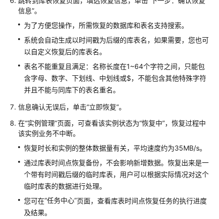
跳转到库表恢复页面，填选恢复信息，单击
“下一步：确认恢复
户
信息”
。
指
为了方便您操作，所需恢复的数据库和表名支持搜索。
南
（阿
系统会自动生成以时间戳为后缀的库表名，如果需要，您也可
布
以自定义恢复后的库表名。
扎
表名不能重复且满足：名称长度在1~64个字符之间，只能包
比
含字母、数字、下划线、中划线或$，不能包含其他特殊字符
区
并且不能与同库下的表名重名。
域）
信息确认无误后，单击
“立即恢复”
。
API
在
“实例管理”
页面，可查看该实例状态为
“恢复中”
，恢复过程中
参
该实例业务不中断。
考
(阿
恢复时长和实例的整体数据量有关，平均速度约为35MB/s。
布
通过库表时间点恢复备份，不会影响新增数据。恢复出来是一
扎
个带有时间戳后缀的临时库表，用户可以根据实际情况对这个
比
临时库表的数据进行处理。
区
域)
“任务中心”
您可在
页面，查看库表时间点恢复任务的执行进度
及结果。