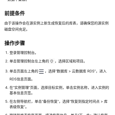
障
排
前提条件
除
由于该操作会在源实例上新生成恢复后的库表，请确保您的源实例
视
磁盘空间充足。
频
帮
助
操作步骤
登录管理控制台。
产
品
单击管理控制台左上角的
，选择区域和项目。
术
语
单击页面左上角的
，选择“数据库 > 云数据库 RDS”，进入
RDS信息页面。
更
在
“实例管理”
页面，选择目标实例，单击实例名称，进入实例的
多
基本信息
页签。
文
档
在左侧导航栏，单击
“备份恢复”
，选择“恢复到指定时间点 > 库
表级恢复”。
用