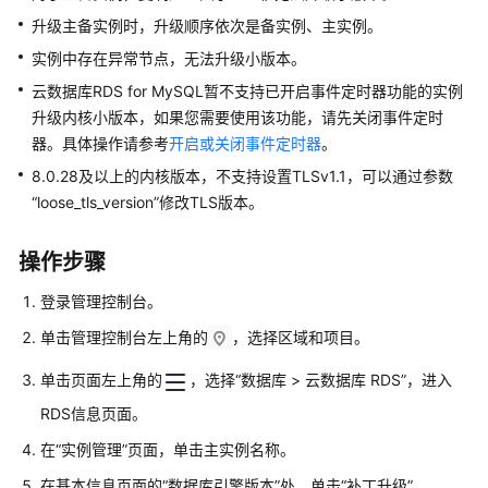
户
升级主备实例时，升级顺序依次是备实例、主实例。
指
实例中存在异常节点，无法升级小版本。
南
（阿
云数据库RDS for MySQL
暂不支持已开启事件定时器功能的实例
布
升级内核小版本，如果您需要使用该功能，请先关闭事件定时
扎
器。具体操作请参考
开启或关闭事件定时器
。
比
8.0.28及以上的内核版本，不支持设置TLSv1.1，可以通过参数
区
“loose_tls_version”修改TLS版本。
域）
API
操作步骤
参
考
登录管理控制台。
(阿
单击管理控制台左上角的
，选择区域和项目。
布
扎
单击页面左上角的
，选择“数据库 > 云数据库 RDS”，进入
比
RDS信息页面。
区
域)
在
“实例管理”
页面，单击主实例名称。
在
基本信息
页面的
“数据库引擎版本”
处，单击“补丁升级”。