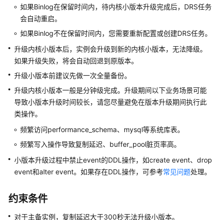
障
如果Binlog在保留时间内，待内核小版本升级完成后，DRS任务
排
会自动重启。
除
如果Binlog不在保留时间内，您需要重新配置或创建DRS任务。
视
升级内核小版本后，实例会升级到新的内核小版本，无法降级。
频
如果升级失败，将会自动回退到原版本。
帮
升级小版本前建议先做一次全量备份。
助
升级内核小版本一般是分钟级完成。升级期间以下业务场景可能
导致小版本升级时间较长，请您尽量避免在版本升级期间执行此
产
类操作。
品
术
频繁访问performance_schema、mysql等系统库表。
语
频繁写入操作导致复制延迟、buffer_pool脏页率高。
更
小版本升级过程中禁止event的DDL操作，如create event、drop
多
event和alter event。如果存在DDL操作，可参考
常见问题
处理。
文
档
约束条件
用
对于主备实例，复制延迟大于300秒无法升级小版本。