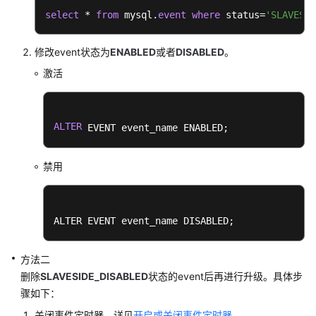
南
select
 * 
from
 mysql.
event
where
 status=
'SLAVESID
（吉
隆
坡
修改event状态为
ENABLED
或者
DISABLED
。
区
激活
域）
API
参
ALTER
 EVENT event_name ENABLED;
考
（吉
禁用
隆
坡
区
域）
ALTER EVENT event_name DISABLED;
用
方法二
户
删除
SLAVESIDE_DISABLED
状态的event后再进行升级。具体步
指
骤如下：
南
（安
关闭事件定时器，详见
开启或关闭事件定时器
。