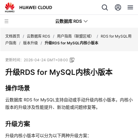
云数据库 RDS
文档首页
/
云数据库 RDS
/
用户指南（联盟区域）
/
RDS for MySQL用
户指南
/
版本升级
/
升级RDS for MySQL内核小版本
更新时间：
2026-04-24 GMT+08:00
升级RDS for MySQL内核小版本
产
品
介
操作场景
绍
云数据库 RDS for MySQL
支持自动或手动升级内核小版本，内核小
计
版本的升级涉及性能提升、新功能或问题修复等。
费
说
升级方案
明
升级内核小版本可以分为以下两种升级方案：