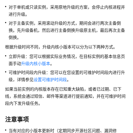
快
对于单机或只读实例，采用原地升级的方案，会停止内核进程并
速
进行升级。
入
门
对于主备实例，采用滚动升级的方式，期间会进行两次主备倒
换。先升级备机，然后进行主备倒换升级原主机，最后再次主备
内
倒换。
核
根据升级时间不同，升级内核小版本可以分为以下两种方式。
介
绍
立即升级：您可以根据实际业务情况，在目标实例的
基本信息
页
面手动
升级内核小版本
。
用
可维护时间段内升级：您可以在您设置的可维护时间段内进行升
户
级，详情参见
设置可维护时间段
。
指
南
如果当前实例的内核版本存在已知重大缺陷，或者已过期、已下
线，系统会通过短信、邮件等渠道进行提前通知，并在可维护时间
最
段内下发升级任务。
佳
实
注意事项
践
当有对应的小版本更新时（定期同步开源社区问题、漏洞修