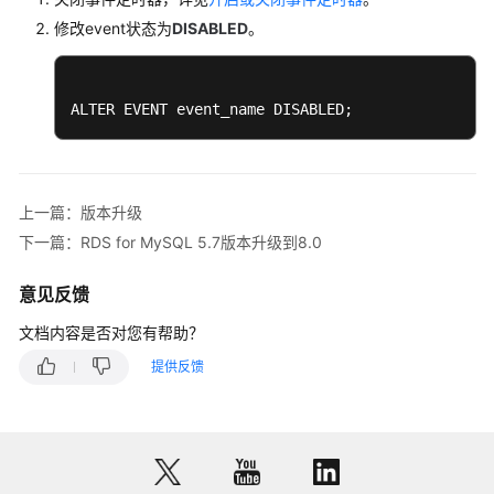
卡
修改event状态为
DISABLED
。
拉
区
域）
ALTER EVENT event_name DISABLED;
API
参
考
上一篇：版本升级
（安
下一篇：RDS for MySQL 5.7版本升级到8.0
卡
拉
区
意见反馈
域）
文档内容是否对您有帮助？
用
提供反馈
户
指
南
（联
盟