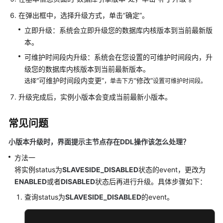
用
户
在弹出框中，选择升级方式，单击
“确定”
。
指
立即升级：系统会立即升级您的数据库内核版本到当前最新版
南
本。
（巴
可维护时间段内升级：系统会在您设置的可维护时间段内，升
黎
区
级您的数据库内核版本到当前最新版本。
域）
“可维护时间段内变更”
“修改”
选择
，单击下方
设置可维护时间段。
升级完成后，实例小版本会变成当前最新小版本。
API
参
常见问题
考
（巴
小版本升级时，界面提示主节点存在DDL操作该怎么处理？
黎
区
方法一
域）
将实例status为
SLAVESIDE_DISABLED
状态的event，更改为
ENABLED
或者
DISABLED
状态后再进行升级。具体步骤如下：
用
查询status为
SLAVESIDE_DISABLED
的event。
户
指