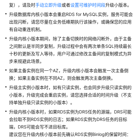
性
复），请及时
手动立即升级
或者
设置可维护时间段
升级小版本。
能
升级数据库内核小版本会重启
RDS for MySQL
实例，服务可能会
白
出现闪断，请您尽量在业务低峰期执行该操作，或确保您的应用
皮
有自动重连机制。
书
升级内核小版本期间，除了主备切换时的网络闪断外，由于主备
API
之间默认是半同步复制，升级过程中会有两次单条SQL持续最长
参
十秒的更新及写入等待，用户可通过修改主备间的复制模式为异
考
步来规避此场景。
如果主备实例在同一个AZ，升级内核小版本会触发一次主备倒
SDK
换；如果主备实例在不同AZ，则会触发两次主备倒换。
参
考
升级主实例小版本时，如有只读实例，也会同步升级只读实例的
小版本，升级完成会重启实例，请您选择合适的时间升级（不支
常
持单独升级只读实例的小版本）。
见
升级内核小版本时，如果RDS实例为DRS任务的源端，DRS可能
问
会拉取不到RDS实例的日志；如果RDS实例为DRS任务的目标
题
端，DRS可能会写不进目标库。
建议您在升级内核小版本前先确认RDS实例Binlog的保留时间：
故