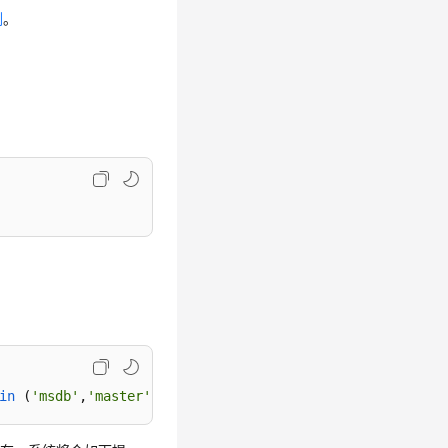
例
。
：
in
(
'msdb'
,
'master'
,
'model'
,
'tempdb'
,
'rdsadmin'
,
'resourc