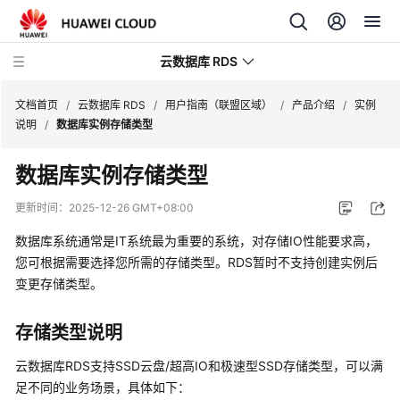
云数据库 RDS
文档首页
/
云数据库 RDS
/
用户指南（联盟区域）
/
产品介绍
/
实例
说明
/
数据库实例存储类型
数据库实例存储类型
产
更新时间：
2025-12-26 GMT+08:00
品
数据库系统通常是IT系统最为重要的系统，对存储IO性能要求高，
介
您可根据需要选择您所需的存储类型。RDS暂时不支持创建实例后
绍
变更存储类型。
计
费
存储类型说明
说
云数据库RDS支持SSD云盘/超高IO和极速型SSD存储类型，可以满
明
足不同的业务场景，具体如下：