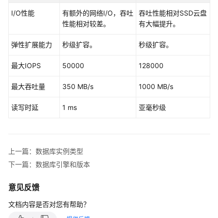
性
I/O性能
有额外的网络I/O，吞吐
吞吐性能相对SSD云盘
能
性能相对较差。
有大幅提升。
白
皮
弹性扩展能力
秒级扩容。
秒级扩容。
书
最大IOPS
50000
128000
API
参
最大吞吐量
350 MB/s
1000 MB/s
考
读写时延
1 ms
亚毫秒级
SDK
参
考
上一篇：数据库实例类型
常
下一篇：数据库引擎和版本
见
问
意见反馈
题
文档内容是否对您有帮助？
故