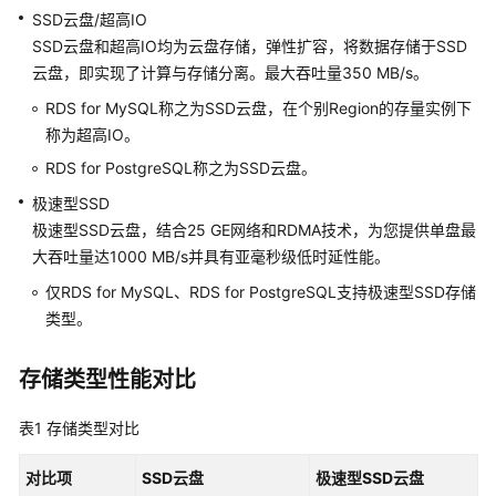
快
SSD云盘/超高IO
速
SSD云盘和超高IO均为云盘存储，弹性扩容，将数据存储于SSD
入
云盘，即实现了计算与存储分离。最大吞吐量350 MB/s。
门
RDS for MySQL称之为SSD云盘，在个别Region的存量实例下
内
称为超高IO。
核
RDS for PostgreSQL称之为SSD云盘。
介
极速型SSD
绍
极速型SSD云盘，结合25 GE网络和RDMA技术，为您提供单盘最
大吞吐量达1000 MB/s并具有亚毫秒级低时延性能。
用
户
仅RDS for MySQL、RDS for PostgreSQL支持极速型SSD存储
指
类型。
南
存储类型性能对比
最
佳
表1
存储类型对比
实
践
对比项
SSD云盘
极速型SSD云盘