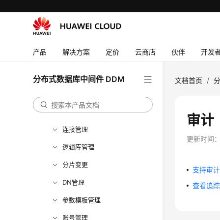
API参考（吉隆坡区域）
用户指南（联盟区域）
产品介绍
产品
解决方案
定价
云商店
伙伴
开发
快速入门
功能总览
分布式数据库中间件 DDM
文档首页
/
分
权限管理
实例管理
审计
连接管理
更新时间
逻辑库管理
分片变更
支持审
DN管理
查看追
参数模板管理
账号管理