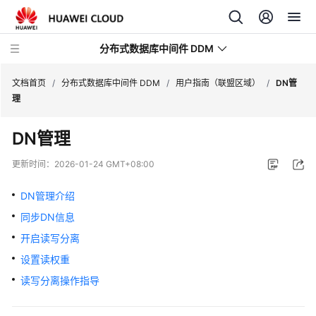
分布式数据库中间件 DDM
文档首页
/
分布式数据库中间件 DDM
/
用户指南（联盟区域）
/
DN管
理
最
DN管理
新
动
更新时间：
2026-01-24 GMT+08:00
态
DN管理介绍
服
同步DN信息
务
公
开启读写分离
告
设置读权重
读写分离操作指导
产
品