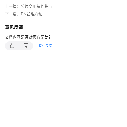
介
上一篇：分片变更操作指导
绍
下一篇：DN管理介绍
计
费
意见反馈
说
文档内容是否对您有帮助？
明
提供反馈
快
速
入
门
用
户
指
南
常
见