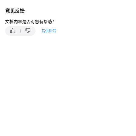
介
绍
意见反馈
计
文档内容是否对您有帮助？
费
提供反馈
说
明
快
速
入
门
用
户
指
南
常
见