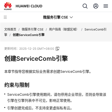
微服务引擎 CSE
文档首页
/
微服务引擎 CSE
/
用户指南（联盟区域）
/
ServiceComb引
擎
/
创建ServiceComb引擎
最
更新时间：
2025-12-25 GMT+08:00
新
动
创建ServiceComb引擎
态
本章节指导您根据实际业务需求创建ServiceComb引擎。
产
品
介
约束与限制
绍
ServiceComb引擎使用期间，请勿停用企业项目，否则会导致该
引擎在引擎列表中不可见，影响正常使用。
计
费
引擎创建完成后，不支持变更虚拟私有云。