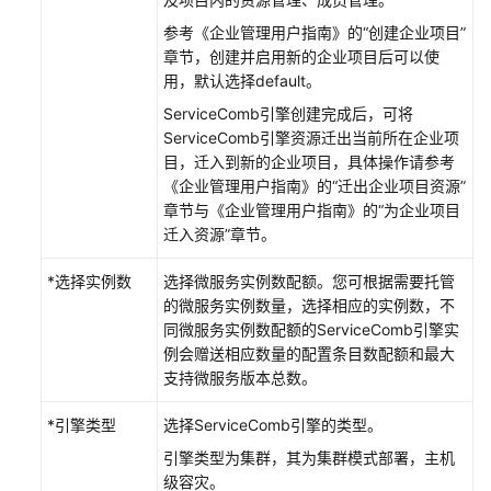
快
速
参考《企业管理用户指南》的“创建企业项目”
入
章节，创建并启用新的企业项目后可以使
门
用，默认选择default。
ServiceComb引擎创建完成后，可将
使
ServiceComb引擎资源迁出当前所在企业项
用
目，迁入到新的企业项目，具体操作请参考
CSE
《企业管理用户指南》的“迁出企业项目资源”
前
章节与《企业管理用户指南》的“为企业项目
必
迁入资源”章节。
读
*选择实例数
选择微服务实例数配额。您可根据需要托管
创
的微服务实例数量，选择相应的实例数，不
建
同微服务实例数配额的ServiceComb引擎实
用
例会赠送相应数量的配置条目数配额和最大
户
支持微服务版本总数。
并
授
*引擎类型
选择ServiceComb引擎的类型。
权
引擎类型为集群，其为集群模式部署，主机
使
级容灾。
用