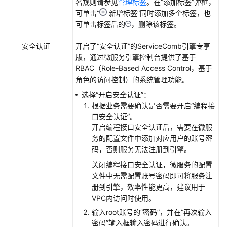
名规则请参见
管理标签
。在“添加标签”弹框，
标
可单击“
新增标签”同时添加多个标签，也
可单击标签后的
，删除该标签。
管
理
安全认证
开启了“安全认证”的ServiceComb引擎专享
微
版，通过微服务引擎控制台提供了基于
服
RBAC（Role-Based Access Control，基于
务
角色的访问控制）的系统管理功能。
选择
“开启安全认证”
：
业
根据业务需要确认是否需要开启
“编程接
务
口安全认证”
。
场
开启编程接口安全认证后，需要在微服
景
务的配置文件中添加对应用户的账号密
治
码，否则服务无法注册到引擎。
理
关闭编程接口安全认证，微服务的配置
（适
文件中无需配置账号密码即可将服务注
用
册到引擎，效率性能更高，建议用于
于
VPC内访问时使用。
ServiceComb
引
输入root账号的
“密码”
，并在
“再次输入
擎
密码”
输入框输入密码进行确认。