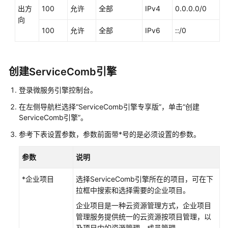
出方
100
允许
全部
IPv4
0.0.0.0/0
更
向
多
100
允许
全部
IPv6
::/0
文
档
创建ServiceComb引擎
用
户
登录微服务引擎控制台。
指
南
在左侧导航栏选择“ServiceComb引擎专享版”，单击“创建
（联
ServiceComb引擎”。
盟
参考下表设置参数，参数前面带*号的是必须设置的参数。
区
域）
参数
说明
产
*企业项目
选择ServiceComb引擎所在的项目，可在下
品
拉框中搜索和选择需要的企业项目。
介
绍
企业项目是一种云资源管理方式，企业项目
管理服务提供统一的云资源按项目管理，以
及项目内的资源管理、成员管理。