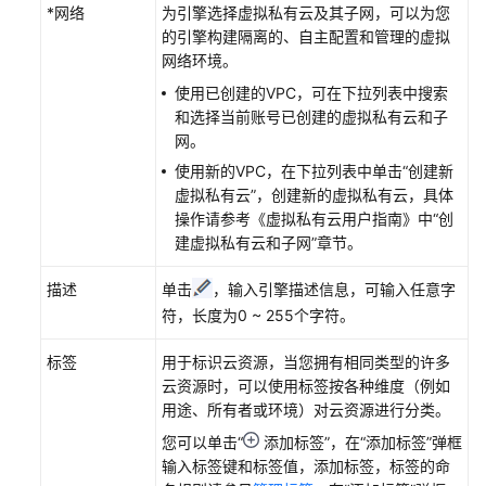
*网络
为引擎选择虚拟私有云及其子网，可以为您
ServiceComb
的引擎构建隔离的、自主配置和管理的虚拟
引
网络环境。
擎
使用已创建的VPC，可在下拉列表中搜索
和选择当前账号已创建的虚拟私有云和子
使
网。
用
微
使用新的VPC，在下拉列表中单击“创建新
服
虚拟私有云”，创建新的虚拟私有云，具体
务
操作请参考《虚拟私有云用户指南》中“创
仪
建虚拟私有云和子网”章节。
表
盘
描述
单击
，输入引擎描述信息，可输入任意字
查
符，长度为0 ~ 255个字符。
看
微
标签
用于标识云资源，当您拥有相同类型的许多
服
云资源时，可以使用标签按各种维度（例如
务
用途、所有者或环境）对云资源进行分类。
运
您可以单击“
添加标签”，在“添加标签”弹框
行
输入标签键和标签值，添加标签，标签的命
指