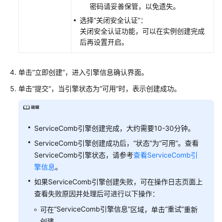
为
密码请妥善保管，以免遗失。
2.x
选择
“关闭安全认证”
：
版
关闭安全认证功能，可以在实例创建完成
本）
后再设置开启。
微
服
单击“立即创建”，进入引擎信息确认界面。
务
单击
“提交”
，当引擎状态为“可用”时，表示创建成功。
治
理
（适
用
ServiceComb引擎创建完成，大约需要10-30分钟。
ServiceComb
ServiceComb引擎创建成功后，“状态”为“可用”。查看
引
ServiceComb引擎状态，请参考
查看ServiceComb引
擎
擎信息
。
为
1.x
如果ServiceComb引擎创建失败，可在操作日志页面上
和
查看失败原因并处理后可进行以下操作：
2.4.0+）
“ServiceComb引擎信息”
“重试”
可在
区域，单击
重新
创建。