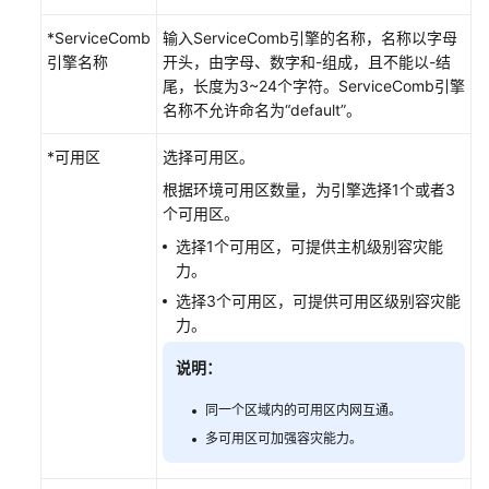
CSE
*ServiceComb
输入ServiceComb引擎的名称，名称以字母
引擎名称
开头，由字母、数字和-组成，且不能以-结
ServiceComb
尾，长度为3~24个字符。ServiceComb引擎
引
名称不允许命名为“default”。
擎
*可用区
选择可用区。
ServiceComb
根据环境可用区数量，为引擎选择1个或者3
引
个可用区。
擎
概
选择1个可用区，可提供主机级别容灾能
述
力。
选择3个可用区，可提供可用区级别容灾能
创
力。
建
ServiceComb
说明：
引
同一个区域内的可用区内网互通。
擎
多可用区可加强容灾能力。
管
理