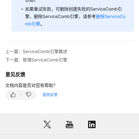
配
置
如果重试失败，可删除创建失败的ServiceComb引
管
擎，删除ServiceComb引擎，请参考
删除ServiceCo
理
mb引擎
。
（适
用
于
ServiceComb
上一篇：ServiceComb引擎概述
引
下一篇：管理ServiceComb引擎
擎
2.x
意见反馈
版
本）
文档内容是否对您有帮助？
提供反馈
配
置
管
理
（适
用
于