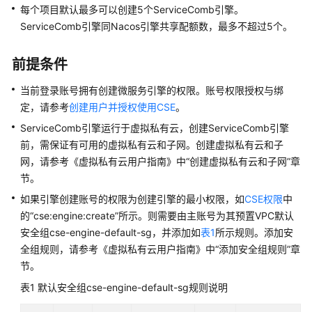
说
每个项目默认最多可以创建5个ServiceComb引擎。
明
ServiceComb引擎同Nacos引擎共享配额数，最多不超过5个。
快
前提条件
速
入
当前登录账号拥有创建微服务引擎的权限。账号权限授权与绑
门
定，请参考
创建用户并授权使用CSE
。
用
ServiceComb引擎运行于虚拟私有云，创建ServiceComb引擎
户
前，需保证有可用的虚拟私有云和子网。创建虚拟私有云和子
指
网，请参考《虚拟私有云用户指南》中“创建虚拟私有云和子网”章
南
节。
如果引擎创建账号的权限为创建引擎的最小权限，如
CSE权限
中
最
的“cse:engine:create”所示。则需要由主账号为其预置VPC默认
佳
安全组cse-engine-default-sg，并添加如
表1
所示规则。添加安
实
全组规则，请参考《虚拟私有云用户指南》中“添加安全组规则”章
践
节。
开
表1
默认安全组cse-engine-default-sg规则说明
发