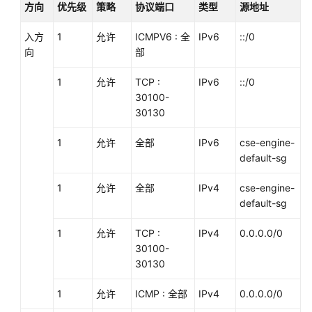
指
方向
优先级
策略
协议端口
类型
源地址
南
入方
1
允许
ICMPV6 : 全
IPv6
::/0
API
向
部
参
考
1
允许
TCP :
IPv6
::/0
30100-
SDK
30130
参
考
1
允许
全部
IPv6
cse-engine-
default-sg
常
1
允许
全部
IPv4
cse-engine-
见
default-sg
问
题
1
允许
TCP :
IPv4
0.0.0.0/0
30100-
视
30130
频
帮
1
允许
ICMP : 全部
IPv4
0.0.0.0/0
助