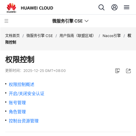
微服务引擎 CSE
文档首页
/
微服务引擎 CSE
/
用户指南（联盟区域）
/
Nacos引擎
/
权
限控制
最
权限控制
新
动
更新时间：
2025-12-25 GMT+08:00
态
权限控制概述
产
开启/关闭安全认证
品
介
账号管理
绍
角色管理
控制台资源管理
计
费