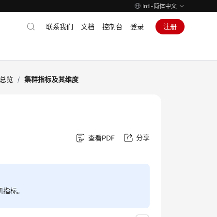
Intl-简体中文
联系我们
文档
控制台
登录
注册
总览
/
集群指标及其维度
分享
查看PDF
机指标。