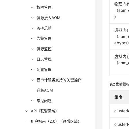
物理内
权限管理
（aom_c
）
资源接入AOM
监控总览
虚拟内
（aom_cl
告警管理
abytes
资源监控
虚拟内
日志管理
（aom_c
配置管理
云审计服务支持的关键操作
表2
集群指
升级AOM
维度
常见问题
clusterI
API（联盟区域）
用户指南（2.0）（联盟区域）
cluste