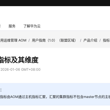
者
服务
了解华为云
用运维管理 AOM
/
用户指南（1.0）（联盟区域）
/
产品介绍
/
指标
指标及其维度
：
2026-01-06 GMT+08:00
明：
指标由AOM通过主机指标汇聚，汇聚的集群指标不包含master节点的主