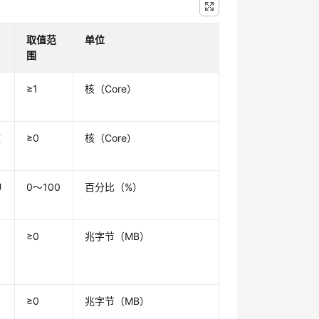
取值范
单位
围
的
≥1
核（Core）
使
≥0
核（Core）
U
0～100
百分比（%）
≥0
兆字节（MB）
≥0
兆字节（MB）