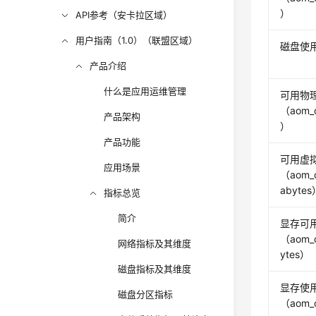
）
API参考（安卡拉区域）
用户指南（1.0）（联盟区域）
磁盘使用率
产品介绍
什么是应用运维管理
可用物
（aom_c
产品架构
）
产品功能
可用虚
应用场景
（aom_c
abytes
指标总览
简介
显存可
（aom_c
网络指标及其维度
ytes）
磁盘指标及其维度
显存使
磁盘分区指标
（aom_c