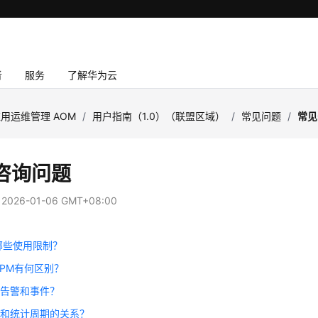
者
服务
了解华为云
用运维管理 AOM
/
用户指南（1.0）（联盟区域）
/
常见问题
/
常见
咨询问题
：
2026-01-06 GMT+08:00
哪些使用限制？
APM有何区别？
分告警和事件？
围和统计周期的关系？