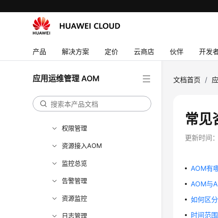
用户指南（阿布扎比区域）
API参考（阿布扎比区域）
用户指南（安卡拉区域）
产品
解决方案
定价
云商店
伙伴
开发
API参考（安卡拉区域）
用户指南（1.0）（联盟区域）
应用运维管理 AOM
文档首页
/
应
产品介绍
快速入门
常见
权限管理
更新时间
资源接入AOM
监控总览
AOM有
告警管理
AOM与
资源监控
如何区
时间范
日志管理