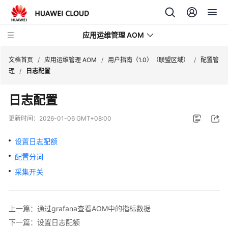
应用运维管理 AOM
文档首页
/
应用运维管理 AOM
/
用户指南（1.0）（联盟区域）
/
配置管
理
/
日志配置
最
日志配置
新
动
更新时间：
2026-01-06 GMT+08:00
态
设置日志配额
产
配置分词
品
介
采集开关
绍
计
上一篇：通过grafana查看AOM中的指标数据
费
下一篇：设置日志配额