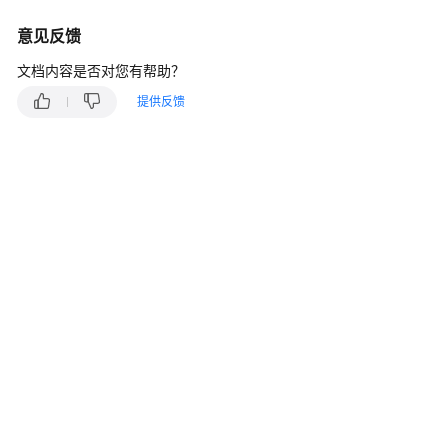
说
明
意见反馈
快
文档内容是否对您有帮助？
速
提供反馈
入
门
用
户
指
南
最
佳
实
践
API
参