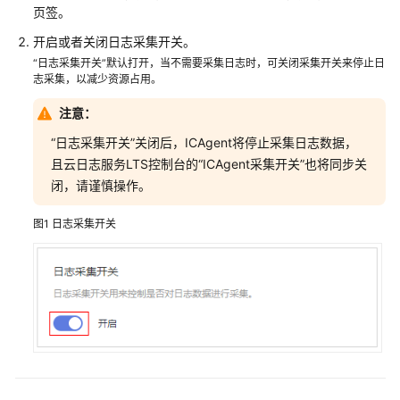
说
页签。
明
开启或者关闭日志采集开关。
快
“日志采集开关”默认打开，当不需要采集日志时，可关闭采集开关来停止日
志采集，以减少资源占用。
速
入
注意：
门
“日志采集开关”关闭后，ICAgent将停止采集日志数据，
用
且云日志服务LTS控制台的“ICAgent采集开关”也将同步关
户
闭，请谨慎操作。
指
南
图1
日志采集开关
最
佳
实
践
API
参