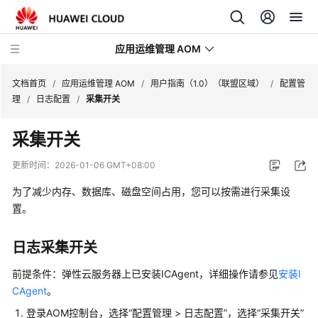
应用运维管理 AOM
文档首页
/
应用运维管理 AOM
/
用户指南（1.0）（联盟区域）
/
配置管
理
/
日志配置
/
采集开关
最
采集开关
新
动
更新时间：
2026-01-06 GMT+08:00
态
为了减少内存、数据库、磁盘空间占用，您可以按需进行采集设
产
置。
品
介
日志采集开关
绍
前提条件：弹性云服务器上已安装ICAgent，详细操作请参见
安装I
计
CAgent
。
费
登录AOM控制台，选择“配置管理 > 日志配置”，选择“采集开关”