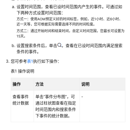
说
明
设置时间范围，查看已设时间范围内产生的事件。可通过如
下两种方式设置时间范围：
方式一：使用AOM预定义好的时间标签，例如，近1小时、近6小时、
快
近一天等，您可根据实际需要选择不同的时间粒度。
速
方式二：通过开始时间和结束时间，自定义时间范围，您最长可设置为
入
15天。
门
设置搜索条件后，单击
，查看在已设时间范围内满足搜索
条件的事件。
用
户
您可参考
表1
执行如下操作：
指
表1
操作说明
南
操作
方法
说明
最
佳
查看事件
单击“事件分布图”，可
-
实
统计数据
通过柱状图查看在指定
践
时间范围内和搜索条件
下事件的统计数据。
API
参