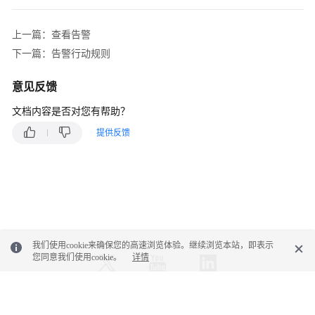
考
SDK
上一篇：查看告警
参
下一篇：告警行动规则
考
意见反馈
常
文档内容是否对您有帮助？
见
问
提供反馈
题
视
频
帮
助
我们使用cookie来确保您的高速浏览体验。继续浏览本站，即表示
AOM
您同意我们使用cookie。
详情
1.0
文
档
© 2026, 华为云计算技术有限公司及其关联公司。保留一切权利。