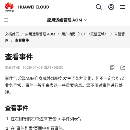
应用运维管理 AOM
文档首页
/
应用运维管理 AOM
/
用户指南（1.0）（联盟区域）
/
告警管
理
/
查看事件
最
查看事件
新
动
更新时间：
2026-01-06 GMT+08:00
态
事件告诉您AOM自身或外部服务发生了某种变化，但不一定会引起
产
业务异常，事件一般用来表达一些重要信息。您不用对事件进行处
品
理。
介
绍
查看事件
计
在左侧导航栏中选择“告警 > 事件列表”。
费
在“事件列表”页面中查看事件。