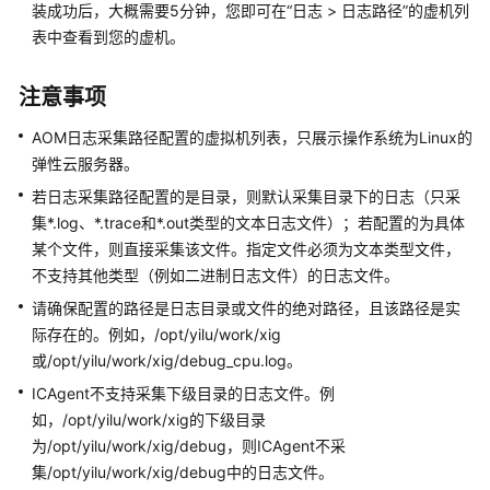
说
装成功后，大概需要5分钟，您即可在“日志 > 日志路径”的虚机列
明
表中查看到您的虚机。
快
注意事项
速
入
AOM日志采集路径配置的虚拟机列表，只展示操作系统为Linux的
门
弹性云服务器。
若日志采集路径配置的是目录，则默认采集目录下的日志（只采
用
户
集*.log、*.trace和*.out类型的文本日志文件）；若配置的为具体
指
某个文件，则直接采集该文件。指定文件必须为文本类型文件，
南
不支持其他类型（例如二进制日志文件）的日志文件。
请确保配置的路径是日志目录或文件的绝对路径，且该路径是实
最
际存在的。例如，/opt/yilu/work/xig
佳
或/opt/yilu/work/xig/debug_cpu.log。
实
践
ICAgent不支持采集下级目录的日志文件。例
如，/opt/yilu/work/xig的下级目录
API
为/opt/yilu/work/xig/debug，则ICAgent不采
参
集/opt/yilu/work/xig/debug中的日志文件。