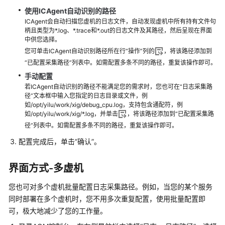
使用ICAgent自动识别的路径
更
ICAgent会自动扫描您虚机的日志文件，自动发现虚机中所有持有文件句
多
柄且类型为*.log、*.trace和*.out的日志文件及其路径，然后呈现在界面
文
中供您选择。
档
您可单击ICAgent自动识别路径所在行“操作”列的
，将该路径添加到
“已配置采集路径”列表中。如需配置多条不同的路径，重复该操作即可。
用
手动配置
户
若ICAgent自动识别的路径不能满足您的需求时，您也可在“日志采集路
指
径”文本框中输入您指定的日志目录或文件，例
南
如/opt/yilu/work/xig/debug_cpu.log，支持包含通配符，例
（1.0）
如/opt/yilu/work/xig/*.log，并单击
，将该路径添加到“已配置采集路
（吉
径”列表中。如需配置多条不同的路径，重复该操作即可。
隆
配置完成后，单击“确认”。
坡
区
界面方式-多虚机
域）
您也可对多个虚机批量配置日志采集路径。例如，当您的某个服务
用
同时部署在多个虚机时，您不用多次重复配置，使用批量配置即
户
可，极大地减少了您的工作量。
指
南