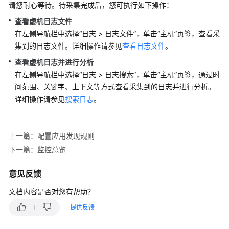
请您耐心等待。待采集完成后，您可执行如下操作：
（阿
布
查看虚机日志文件
扎
在左侧导航栏中选择“日志 > 日志文件”，单击“主机”页签，查看采
比
集到的日志文件。详细操作请参见
查看日志文件
。
区
查看虚机日志
并进行分析
域）
在左侧导航栏中选择“日志 > 日志搜索”，单击“主机”页签，通过时
间范围、关键字、上下文等方式查看采集到的日志并进行分析。
API
详细操作请参见
搜索日志
。
参
考
（阿
布
上一篇：配置应用发现规则
扎
下一篇：监控总览
比
区
意见反馈
域）
文档内容是否对您有帮助？
用
提供反馈
户
指