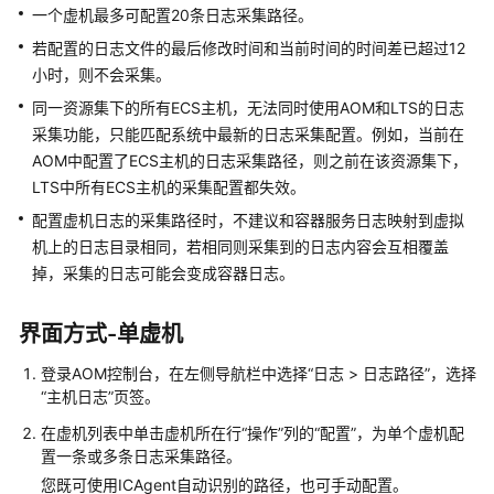
考
一个虚机最多可配置20条日志采集路径。
若配置的日志文件的最后修改时间和当前时间的时间差已超过12
SDK
小时，则不会采集。
参
考
同一资源集下的所有ECS主机，无法同时使用AOM和LTS的日志
采集功能，只能匹配系统中最新的日志采集配置。例如，当前在
常
AOM中配置了ECS主机的日志采集路径，则之前在该资源集下，
见
LTS中所有ECS主机的采集配置都失效。
问
配置虚机日志的采集路径时，不建议和容器服务日志映射到虚拟
题
机上的日志目录相同，若相同则采集到的日志内容会互相覆盖
掉，采集的日志可能会变成容器日志。
视
频
帮
界面方式-单虚机
助
登录AOM控制台，在左侧导航栏中选择“日志 > 日志路径”，选择
“主机日志”页签。
AOM
1.0
在虚机列表中单击虚机所在行“操作”列的“配置”，为单个虚机配
文
置一条或多条日志采集路径。
档
您既可使用ICAgent自动识别的路径，也可手动配置。