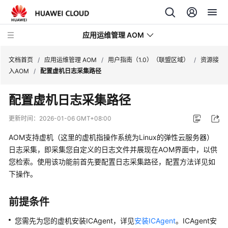
应用运维管理 AOM
文档首页
/
应用运维管理 AOM
/
用户指南（1.0）（联盟区域）
/
资源接
入AOM
/
配置虚机日志采集路径
最
配置虚机日志采集路径
新
动
更新时间：
2026-01-06 GMT+08:00
态
AOM支持虚机（这里的虚机指操作系统为Linux的弹性云服务器）
产
日志采集，即采集您自定义的日志文件并展现在AOM界面中，以供
品
您检索。使用该功能前首先要配置日志采集路径，配置方法详见如
介
下操作。
绍
前提条件
计
费
您需先为您的虚机安装ICAgent，详见
安装ICAgent
。ICAgent安