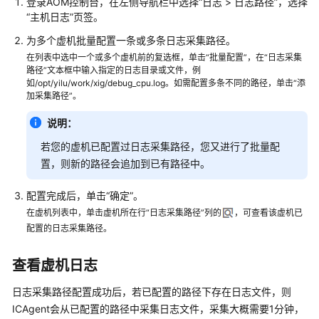
登录AOM控制台，在左侧导航栏中选择“日志 > 日志路径”，选择
（2.0）
“主机日志”页签。
（吉
为多个虚机批量配置一条或多条日志采集路径。
隆
在列表中选中一个或多个虚机前的复选框，单击“批量配置”，在“日志采集
坡
路径”文本框中输入指定的日志目录或文件，例
区
如/opt/yilu/work/xig/debug_cpu.log。如需配置多条不同的路径，单击“添
域）
加采集路径”。
说明：
API
参
若您的虚机已配置过日志采集路径，您又进行了批量配
考
置，则新的路径会追加到已有路径中。
（吉
隆
配置完成后，单击“确定”。
坡
在虚机列表中，单击虚机所在行“日志采集路径”列的
，可查看该虚机已
区
配置的日志采集路径。
域）
查看虚机日志
用
户
日志采集路径配置成功后，若已配置的路径下存在日志文件，则
指
ICAgent会从已配置的路径中采集日志文件，采集大概需要1分钟，
南