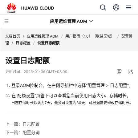
应用运维管理 AOM
文档首页
/
应用运维管理 AOM
/
用户指南（1.0）（联盟区域）
/
配置管
理
/
日志配置
/
设置日志配额
最
设置日志配额
新
动
更新时间：
2026-01-06 GMT+08:00
态
登录AOM控制台，在左侧导航栏中选择“配置管理 > 日志配置”。
产
在“配额设置”页签下可以查看您当前使用日志大小、存储时长。
品
日志存储时长默认为7天，最多可设置为30天，可根据需要修改存储时长。
介
绍
上一篇：日志配置
计
费
下一篇：配置分词