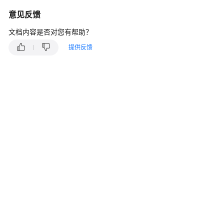
说
明
意见反馈
文档内容是否对您有帮助？
快
速
提供反馈
入
门
用
户
指
南
最
佳
实
践
API
参