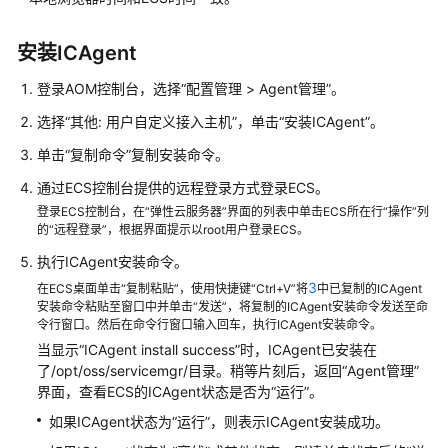
说
明
安装ICAgent
快
登录AOM控制台，选择“配置管理 > Agent管理”。
速
入
选择“其他: 用户自定义接入主机”，单击“安装ICAgent”。
门
单击“复制命令”复制安装命令。
用
通过ECS控制台提供的远程登录方式登录ECS。
户
登录ECS控制台，在“弹性云服务器”界面的列表中单击ECS所在行“操作”列
指
的“远程登录”，根据界面提示以root用户登录ECS。
南
执行ICAgent安装命令。
3
在ECS桌面单击“复制粘贴”，使用快捷键“Ctrl+V”将
中已复制的ICAgent
最
安装命令粘贴至窗口中并单击“发送”，将复制的ICAgent安装命令发送至命
佳
令行窗口。然后在命令行窗口输入回车，执行ICAgent安装命令。
实
当显示“ICAgent install success”时，ICAgent已安装在
践
了/opt/oss/servicemgr/目录。稍等片刻后，返回“Agent管理”
界面，查看ECS的ICAgent状态是否为“运行”。
API
如果ICAgent状态为“运行”，则表示ICAgent安装成功。
参