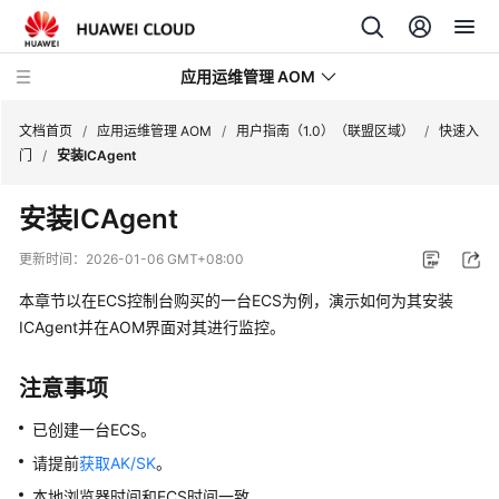
应用运维管理 AOM
文档首页
/
应用运维管理 AOM
/
用户指南（1.0）（联盟区域）
/
快速入
门
/
安装ICAgent
最
安装ICAgent
新
动
更新时间：
2026-01-06 GMT+08:00
态
本章节以在ECS控制台购买的一台ECS为例，演示如何为其安装
产
ICAgent并在AOM界面对其进行监控。
品
介
注意事项
绍
已创建一台ECS。
计
请提前
获取AK/SK
。
费
本地浏览器时间和ECS时间一致。