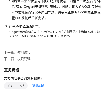
考
如果ICAgent状态为“离线”或其他状态，则请单击状态后的“详
情”查看ICAgent安装失败的原因，可能是输入的AK/SK错误或
SDK
ECS委托设置错误等原因导致，请获取正确的AK/SK或正确设
参
置ECS委托后重新安装。
考
在AOM界面监控ECS。
ICAgent安装成功后等待1~2分钟左右，您在左侧导航栏中选择“总览 > 监
常
控概览”，即可在“监控概览”界面对ECS进行监控。
见
问
题
上一篇：使用流程
下一篇：权限管理
视
频
帮
意见反馈
助
文档内容是否对您有帮助？
AOM
提供反馈
1.0
文
档