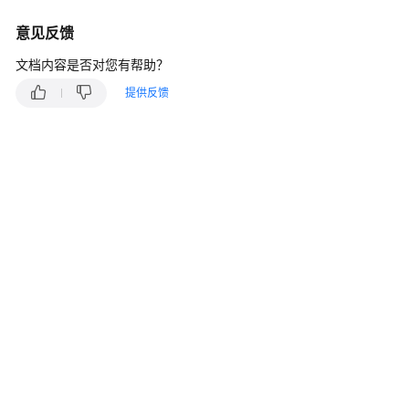
快
速
意见反馈
入
文档内容是否对您有帮助？
门
提供反馈
内
核
介
绍
用
户
指
南
最
佳
实
践