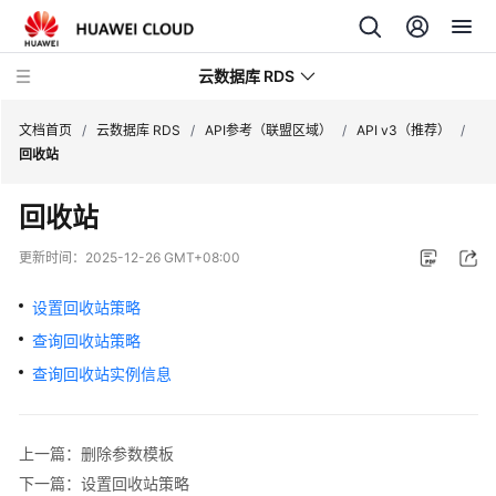
云数据库 RDS
文档首页
/
云数据库 RDS
/
API参考（联盟区域）
/
API v3（推荐）
/
回收站
回收站
产
更新时间：
2025-12-26 GMT+08:00
品
介
设置回收站策略
绍
查询回收站策略
查询回收站实例信息
计
费
说
上一篇：删除参数模板
明
下一篇：设置回收站策略