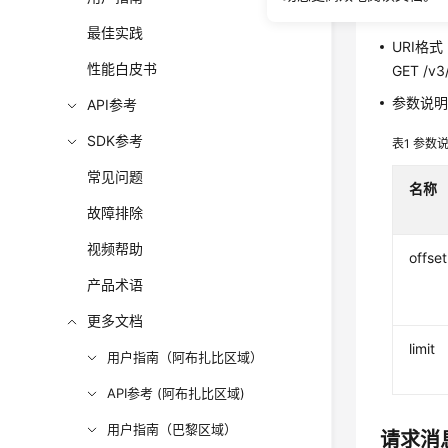
URI
最佳实践
URI格式
性能白皮书
GET /v3/
参数说
API参考
SDK参考
表1
参数
常见问题
名称
故障排除
视频帮助
offset
产品术语
更多文档
limit
用户指南（阿布扎比区域）
API参考 (阿布扎比区域)
用户指南（巴黎区域）
请求消