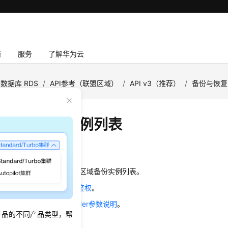
者
服务
了解华为云
数据库 RDS
/
API参考（联盟区域）
/
API v3（推荐）
/
备份与恢复
跨区域备份实例列表
绍
条件在备份目标区域查询跨区域备份实例列表。
前，您需要了解API
认证鉴权
。
口前，您需要了解
请求Header参数说明
。
产品的不同产品类型，帮