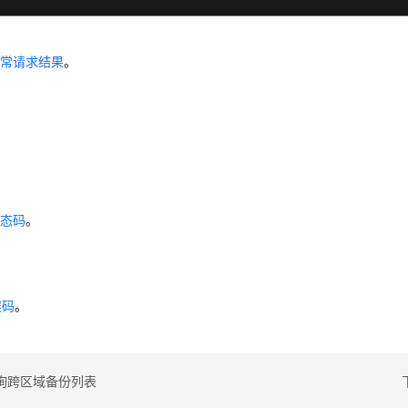
应
异常请求结果
。
状态码
。
误码
。
询跨区域备份列表