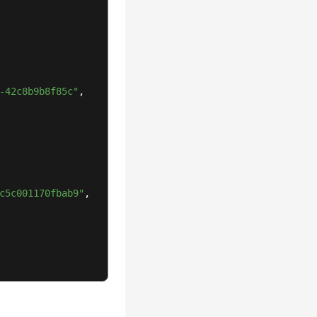
-42c8b9b8f85c"
,
c5c001170fbab9"
,