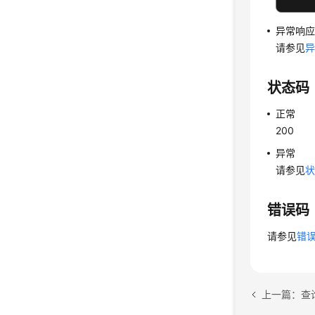
异常响
请参见
状态码
正常
200
异常
请参见
错误码
请参见
错
上一篇：查