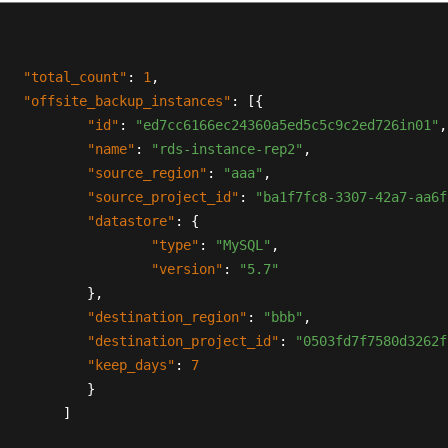
"total_count"
:
1
,
"offsite_backup_instances"
:
[
{
"id"
:
"ed7cc6166ec24360a5ed5c5c9c2ed726in01"
,
"name"
:
"rds-instance-rep2"
,
"source_region"
:
"aaa"
,
"source_project_id"
:
"ba1f7fc8-3307-42a7-aa6f
"datastore"
:
{
"type"
:
"MySQL"
,
"version"
:
"5.7"
}
,
"destination_region"
:
"bbb"
,
"destination_project_id"
:
"0503fd7f7580d3262f
"keep_days"
:
7
}
]