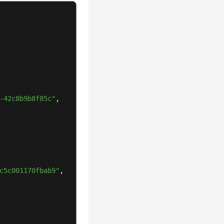
-42c8b9b8f85c"
,
c5c001170fbab9"
,