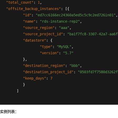
"total_count"
:
1
,
"offsite_backup_instances"
:
[
{
"id"
:
"ed7cc6166ec24360a5ed5c5c9c2ed726in01"
,
"name"
:
"rds-instance-rep2"
,
"source_region"
:
"aaa"
,
"source_project_id"
:
"ba1f7fc8-3307-42a7-aa6f
"datastore"
:
{
"type"
:
"MySQL"
,
"version"
:
"5.7"
}
,
"destination_region"
:
"bbb"
,
"destination_project_id"
:
"0503fd7f7580d3262f
"keep_days"
:
7
}
]
有实例列表：